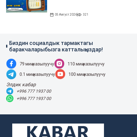
05 Август 2026
321
Биздин социалдык тармактагы
баракчаларыбызга катталыңыздар!
79 миң жазылуучу
110 миң жазылуучу
0.1 миң жазылуучу
100 миң жазылуучу
Элдик кабар
+996 777 1937 00
+996 777 1937 00