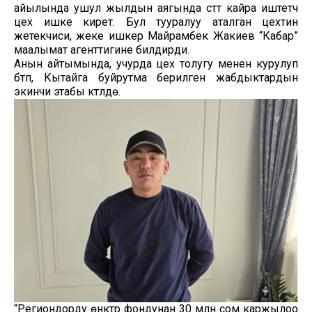
айылында ушул жылдын аягында сүттү кайра иштетүүчү
цех ишке кирет. Бул тууралуу аталган цехтин
жетекчиси, жеке ишкер Майрамбек Жакиев “Кабар”
маалымат агенттигине билдирди.
Анын айтымында, учурда цех толугу менен курулуп
бүтүп, Кытайга буйрутма берилген жабдыктардын
экинчи этабы күтүлүүдө.
“Региондорду өнүктүрүү фондунан 30 млн сом каржылоо