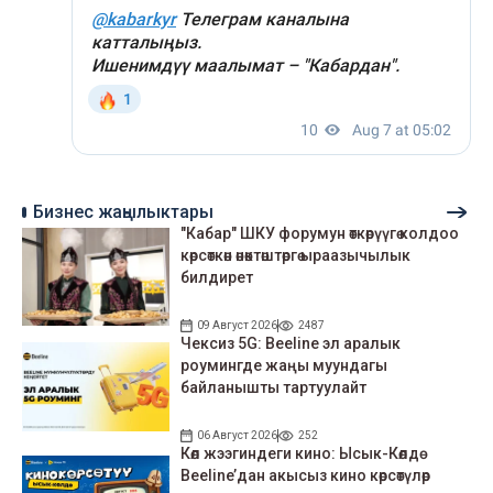
Бизнес жаңылыктары
"Кабар" ШКУ форумун өткөрүүгө колдоо
көрсөткөн өнөктөштөргө ыраазычылык
билдирет
09 Август 2026
2487
Чексиз 5G: Beeline эл аралык
роумингде жаңы муундагы
байланышты тартуулайт
06 Август 2026
252
Көл жээгиндеги кино: Ысык-Көлдө
Beeline’дан акысыз кино көрсөтүлөр