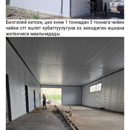
Белгилей кетсек, цех күнүнө 1 тоннадан 3 тоннага чейин
чийки сүттү иштетүү кубаттуулугуна ээ экендигин ишкана
жетекчиси маалымдады.