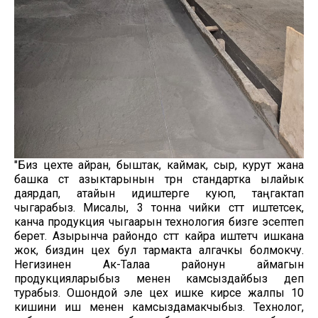
"Биз цехте айран, быштак, каймак, сыр, курут жана
башка сүт азыктарынын түрүн стандартка ылайык
даярдап, атайын идиштерге куюп, таңгактап
чыгарабыз. Мисалы, 3 тонна чийки сүттү иштетсек,
канча продукция чыгаарын технология бизге эсептеп
берет. Азырынча райондо сүттү кайра иштетүүчү ишкана
жок, биздин цех бул тармакта алгачкы болмокчу.
Негизинен Ак-Талаа районун аймагын
продукцияларыбыз менен камсыздайбыз деп
турабыз. Ошондой эле цех ишке кирсе жалпы 10
кишини иш менен камсыздамакчыбыз. Технолог,