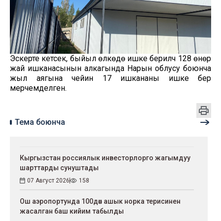
Эскерте кетсек, быйыл өлкөдө ишке берилүүчү 128 өнөр
жай ишканасынын алкагында Нарын облусу боюнча
жыл аягына чейин 17 ишкананы ишке берүү
мерчемделген.
Тема боюнча
Кыргызстан россиялык инвесторлорго жагымдуу
шарттарды сунуштады
07 Август 2026
158
Ош аэропортунда 100дөн ашык норка терисинен
жасалган баш кийим табылды