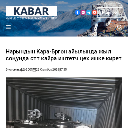
Кыр
Нарындын Кара-Бүргөн айылында жыл
соңунда сүттү кайра иштетүүчү цех ишке кирет
Экономика
2007
23 Октябрь 2025
17:35