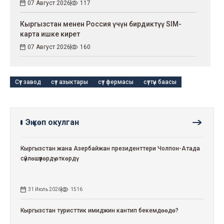
07 Август 2026
117
Кыргызстан менен Россия үчүн бирдиктүү SIM-
карта ишке кирет
07 Август 2026
160
Сүт завод
сүт азыктары
сүт фермасы
сүттүн баасы
Эң көп окулган
Кыргызстан жана Азербайжан президенттери Чолпон-Атада
сүйлөшүүлөрдү өткөрдү
31 Июль 2026
1516
Кыргызстан туристтик имиджин кантип бекемдөөдө?