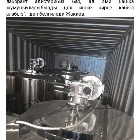
лаборант адистерибиз бар, ал эми башка
жумушчуларыбызды цех ишке кирсе кабыл
алабыз”,- деп белгиледи Жакиев.