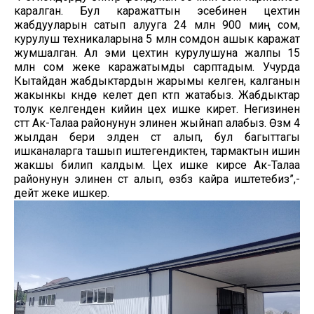
каралган. Бул каражаттын эсебинен цехтин
жабдууларын сатып алууга 24 млн 900 миң сом,
курулуш техникаларына 5 млн сомдон ашык каражат
жумшалган. Ал эми цехтин курулушуна жалпы 15
млн сом жеке каражатымды сарптадым. Учурда
Кытайдан жабдыктардын жарымы келген, калганын
жакынкы күндө келет деп күтүп жатабыз. Жабдыктар
толук келгенден кийин цех ишке кирет. Негизинен
сүттү Ак-Талаа районунун элинен жыйнап алабыз. Өзүм 4
жылдан бери элден сүт алып, бул багыттагы
ишканаларга ташып иштегендиктен, тармактын ишин
жакшы билип калдым. Цех ишке кирсе Ак-Талаа
районунун элинен сүт алып, өзүбүз кайра иштетебиз”,-
дейт жеке ишкер.