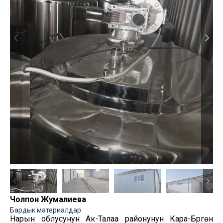
Чолпон Жумалиева
Бардык материалдар
Нарын облусунун Ак-Талаа районунун Кара-Бүргөн