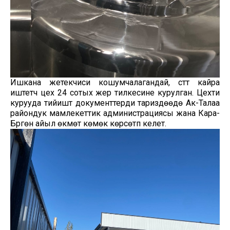
Ишкана жетекчиси кошумчалагандай, сүттү кайра
иштетүүчү цех 24 сотых жер тилкесине курулган. Цехти
курууда тийиштүү документтерди тариздөөдө Ак-Талаа
райондук мамлекеттик администрациясы жана Кара-
Бүргөн айыл өкмөтү көмөк көрсөтүп келет.