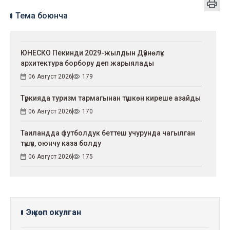
Тема боюнча
ЮНЕСКО Пекинди 2029-жылдын Дүйнөлүк
архитектура борбору деп жарыялады
06 Август 2026
179
Түркияда туризм тармагынан түшкөн киреше азайды
06 Август 2026
170
Таиландда футболдук беттеш учурунда чагылган
түшүп, оюнчу каза болду
06 Август 2026
175
Эң көп окулган