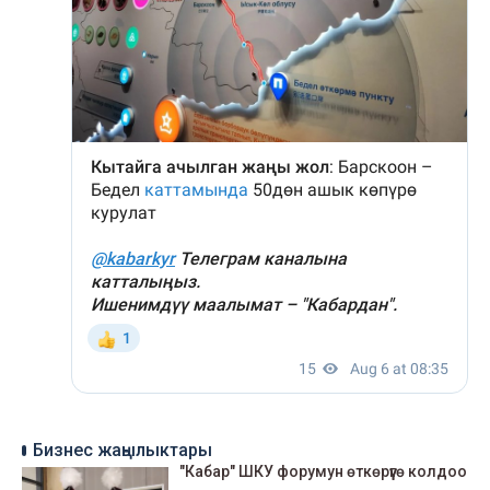
Бизнес жаңылыктары
"Кабар" ШКУ форумун өткөрүүгө колдоо