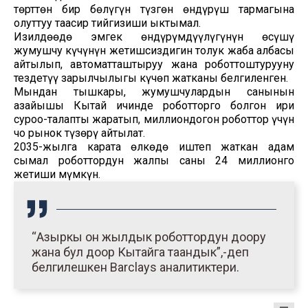
төрттөн бир бөлүгүн түзгөн өндүрүш тармагына
олуттуу таасир тийгизиши ыктымал.
Изилдөөдө эмгек өндүрүмдүүлүгүнүн өсүшү
жумушчу күчүнүн жетишсиздигин толук жаба албасы
айтылып, автоматташтыруу жана роботтоштурууну
тездетүү зарылчылыгы күчөп жатканы белгиленген.
Мындан тышкары, жумушчулардын санынын
азайышы Кытай ичинде роботторго болгон ири
суроо-талапты жаратып, миллиондогон роботтор үчүн
чоң рынок түзөрү айтылат.
2035-жылга карата өлкөдө иштеп жаткан адам
сымал роботтордун жалпы саны 24 миллионго
жетиши мүмкүн.
“Азыркы он жылдык роботтордун доору
жана бул доор Кытайга таандык”,-деп
белгилешкен Barclays аналитиктери.