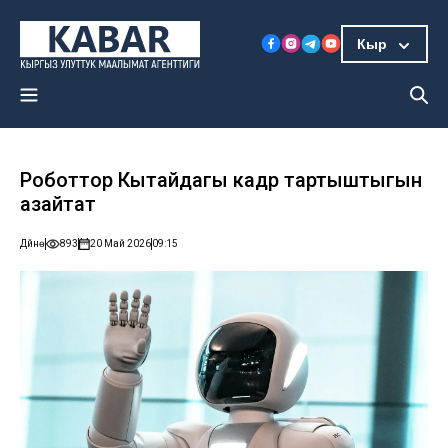
Кыр
Роботтор Кытайдагы кадр тартыштыгын
азайтат
Дүйнө
893
20 Май 2026
09:15