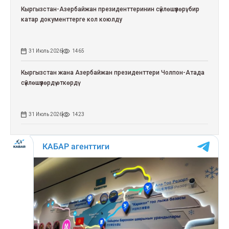
Кыргызстан-Азербайжан президенттеринин сүйлөшүүлөрү: бир
катар документтерге кол коюлду
31 Июль 2026
1465
Кыргызстан жана Азербайжан президенттери Чолпон-Атада
сүйлөшүүлөрдү өткөрдү
31 Июль 2026
1423