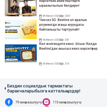
көрсөткөн өнөктөштөргө
ыраазычылык билдирет
09 Август 2026
2361
Чексиз 5G: Beeline эл аралык
роумингде жаңы муундагы
байланышты тартуулайт
06 Август 2026
205
Көл жээгиндеги кино: Ысык-Көлдө
Beeline’дан акысыз кино көрсөтүлөр
05 Август 2026
276
Биздин социалдык тармактагы
баракчаларыбызга катталыңыздар!
79 миң жазылуучу
110 миң жазылуучу