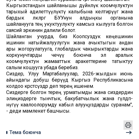
Кыргызстандын шайланышы дүйнөлүк коомчулуктун
тарыхый адилеттүүлүктү калыбына келтирүүгө жана
бардык өлкөлөргө БУУнун алдыңкы органына
шайланууга тең укуктуулукту камсыз кылууга болгон
саясий эркинин далили болот.
Шайланган учурда, биз Коопсуздук кеңешинин
ишинин натыйжалуулугун жана ачыктыгын андан
ары жогорулатууга, глобалдык чакырыктарды жана
коркунучтарды чечүү боюнча эл аралык
коомчулуктун жамааттык аракеттерине татыктуу
салым кошууга убада беребиз.
Сиздер, Улуу Мартабалуулар, 2026-жылдын июнь
айындагы добуш берүүдө Кыргыз Республикасына
колдоо көрсөтөсүздөр деп терең ишенем.
Сиздерге болгон терең урматымды жана сиздердин
элиңиздерге тынчтык, бакубатчылык жана гүлдөп-
өнүгүү каалоолорумду кабыл алууңуздарды суранам",
- деди мамлекет башчысы.
Тема боюнча