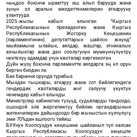
чыңдоо боюнча ырааттуу иш алып барууда жана
өзүнүн эл аралык милдеттенмелерин аткарууну
улантууда.
2025-жылы кабыл алынган "Кыргыз
Республикасынын президентин жана Кыргыз
Республикасынын Жогорку Кеңешинин
(парламентинин) депутаттарын шайлоо жөнүндө"
мыйзамына ылайык, аялдар, жаштар, этникалык
азчылыктар жана ден соолугунун мүмкүнчүлүктөрү
чектелүү адамдар үчүн квоталар киргизилген.
Дүйнө жүзү боюнча парламентте аялдарга эң көп орун
берген биздин өлкө.
Биз биринчи орунда турабыз.
Мындан тышкары, аткаруу жана сот бийлигиндеги
гендердик квоталарды жөнгө салуучу укуктук
ченемдер кабыл алынды.
Министрлер кабинетин түзүүдө, судьяларды тандоодо,
ошондой эле жергиликтүү бийлик органдарынын
жетекчилерин дайындоодо бир жыныстын өкүлчүлүгү
эми 70%дан ашпоого тийиш.
БУУнун Коопсуздук кеңешине шайланып өтүп калсак
Кыргыз Республикасы Коопсуздук кеңеште