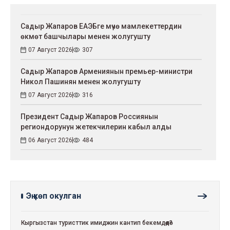
Садыр Жапаров ЕАЭБге мүчө мамлекеттердин
өкмөт башчылары менен жолугушту
07 Август 2026
307
Садыр Жапаров Армениянын премьер-министри
Никол Пашинян менен жолугушту
07 Август 2026
316
Президент Садыр Жапаров Россиянын
региондорунун жетекчилерин кабыл алды
06 Август 2026
484
Эң көп окулган
Кыргызстан туристтик имиджин кантип бекемдөөдө?