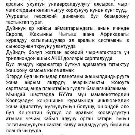
аралык укуктун универсалдуулугу алсырап, чыр-
чатактардын келип чыгуу коркунучу күндөн күнгө өсүүдө.
Учурдагы геосаясий динамика бул баамдоону
тастыктап турат.
Дүйнөнүн ар кайсы аймактарындагы, анын ичинде
Европа, Жакынкы Чыгыш жана Африкадагы
куралдуу кагылышуулар эл аралык системаны өз
сыноосунан өткөрүүнү улантууда.
Дүйнөдөгү болуп жаткан аскерий чыр-чатактарга үч
триллиондон ашык АКШ доллары сарпталууда.
Бул өлчөмдөгү каражаттар бүткүл адамзатка татыктуу
жашоону камсыз кыла алмак.
Эгерде бул чыгымдар планетаны жашылдандырууга
жана айрым өлкөлөрдөгү ачарчылыкты жоюуга
сарпталса, анда планетабыз гүлдөгөн бакчага айланмак.
Мындай шарттарда БУУга мүчө мамлекеттердин
Коопсуздук кеңешинин курамында инклюзивдик
жана адилеттүү өкүлчүлүгүнүн болушу, ошондой эле
бул Кеңештин бүткүл эл аралык коомчулуктун
атынан чечим кабыл алуучу орган катары өзүнүн
легитимдүүлүгүн сактап калуу жөндөмдүүлүгү биринчи
планга чыгууда.