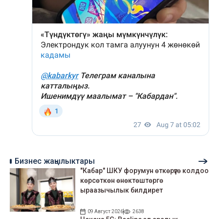
Бизнес жаңылыктары
"Кабар" ШКУ форумун өткөрүүгө колдоо
көрсөткөн өнөктөштөргө
ыраазычылык билдирет
09 Август 2026
2638