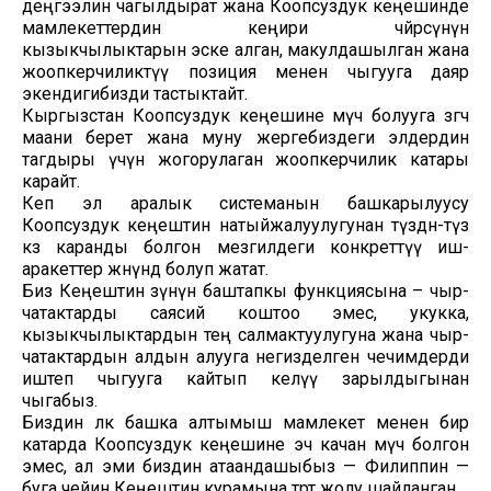
деңгээлин чагылдырат жана Коопсуздук кеңешинде
мамлекеттердин кеңири чөйрөсүнүн
кызыкчылыктарын эске алган, макулдашылган жана
жоопкерчиликтүү позиция менен чыгууга даяр
экендигибизди тастыктайт.
Кыргызстан Коопсуздук кеңешине мүчө болууга өзгөчө
маани берет жана муну жергебиздеги элдердин
тагдыры үчүн жогорулаган жоопкерчилик катары
карайт.
Кеп эл аралык системанын башкарылуусу
Коопсуздук кеңештин натыйжалуулугунан түздөн-түз
көз каранды болгон мезгилдеги конкреттүү иш-
аракеттер жөнүндө болуп жатат.
Биз Кеңештин өзүнүн баштапкы функциясына – чыр-
чатактарды саясий коштоо эмес, укукка,
кызыкчылыктардын тең салмактуулугуна жана чыр-
чатактардын алдын алууга негизделген чечимдерди
иштеп чыгууга кайтып келүү зарылдыгынан
чыгабыз.
Биздин өлкө башка алтымыш мамлекет менен бир
катарда Коопсуздук кеңешине эч качан мүчө болгон
эмес, ал эми биздин атаандашыбыз — Филиппин —
буга чейин Кеңештин курамына төрт жолу шайланган.