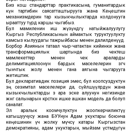
Биз кош стандарттар практикасына, гуманитардык
күн тартибин саясатташтырууга жана Кеңештин
механизмдерин тар кызыкчылыктарда колдонууга
ырааттуу түрдө каршы чыгабыз.
Бул мамиленин иш жүзүндөгү натыйжалуулугу
Кыргыз Республикасынын аймактык туруктуулукту
камсыз кылуудагы тажрыйбасы менен далилденүүдө.
Борбор Азиянын татаал чыр-чатактан кийинки жана
трансформациялык шартында биз чектеш
мамлекеттер менен чек араларды
делимитациялоонун бардык маселелерин өзгөчө
тынчтык жолу менен гана аягына чыгарууга
жетиштик.
Бул декларативдик позиция эмес, бул коопсуздуктун
эң сезимтал маселелери да, сүйлөшүүлөрдүн жана
кызыкчылыктарды өз ара эске алуунун негизинде
жөнгө салынарын көрсөткөн ишке ашкан модель да болуп
саналат.
Эл аралык коомчулуктун жоопкерчиликтүү
катышуучусу жана БУУнун Адам укуктары боюнча
кеңешинин үч жолку мүчөсү катары Кыргызстан
демократияны, адам укуктарын, мыйзам үстөмдүгүн