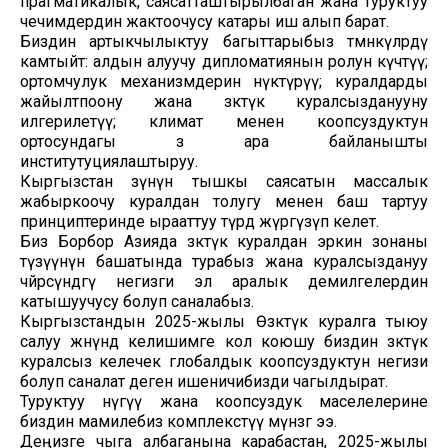
прагматикалык, саясатташтырылбаган жана туруктуу
чечимдердин жактоочусу катары иш алып барат.
Биздин артыкчылыктуу багыттарыбыз төмөнкүлөрдү
камтыйт: алдын алуучу дипломатиянын ролун күчөтүү;
ортомчулук механизмдерин өнүктүрүү; куралдарды
жайылтпоону жана өзөктүк куралсызданууну
илгерилетүү; климат менен коопсуздуктун
ортосундагы өз ара байланышты
институтуциялаштыруу.
Кыргызстан өзүнүн тышкы саясатын массалык
жабыркоочу куралдан толугу менен баш тартуу
принциптеринде ырааттуу түрдө жүргүзүп келет.
Биз Борбор Азияда өзөктүк куралдан эркин зонаны
түзүүнүн башатында турабыз жана куралсыздануу
чөйрөсүндөгү негизги эл аралык демилгелердин
катышуучусу болуп саналабыз.
Кыргызстандын 2025-жылы Өзөктүк куралга тыюу
салуу жөнүндө келишимге кол коюшу биздин өзөктүк
куралсыз келечек глобалдык коопсуздуктун негизи
болуп саналат деген ишеничибизди чагылдырат.
Туруктуу өнүгүү жана коопсуздук маселелерине
биздин мамилебиз комплекстүү мүнөзгө ээ.
Деңизге чыга албаганына карабастан, 2025-жылы