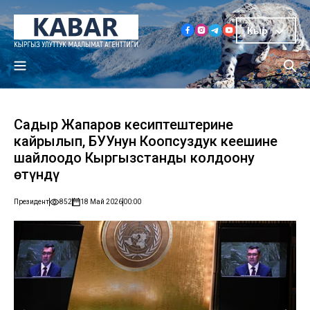
Кыр
Садыр Жапаров кесиптештерине
кайрылып, БУУнун Коопсуздук кеңешине
шайлоодо Кыргызстанды колдоону
өтүндү
Президент
852
18 Май 2026
00:00