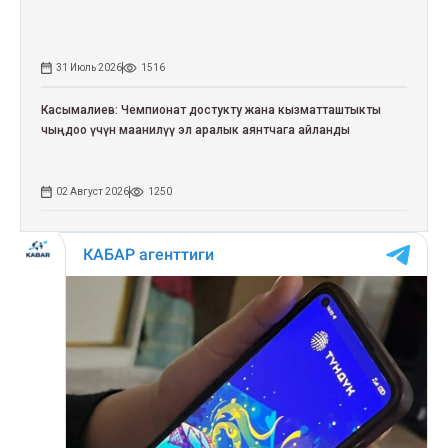
31 Июль 2026
1516
Касымалиев: Чемпионат достукту жана кызматташтыкты
чыңдоо үчүн маанилүү эл аралык аянтчага айланды
02 Август 2026
1250