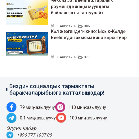
Чексиз 5G: Beeline эл аралык
роумингде жаңы муундагы
байланышты тартуулайт
06 Август 2026
306
Көл жээгиндеги кино: Ысык-Көлдө
Beeline’дан акысыз кино көрсөтүлөр
05 Август 2026
373
Биздин социалдык тармактагы
баракчаларыбызга катталыңыздар!
79 миң жазылуучу
110 миң жазылуучу
0.1 миң жазылуучу
100 миң жазылуучу
Элдик кабар
+996 777 1937 00