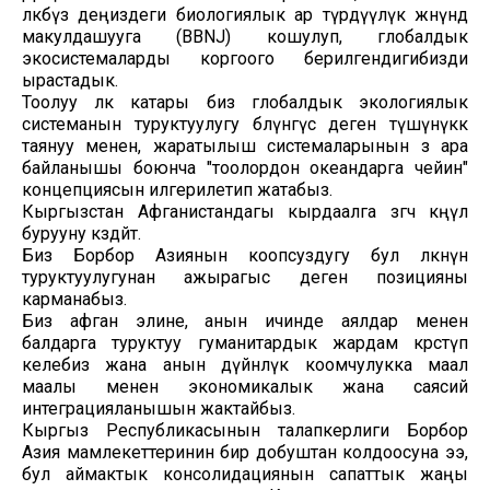
өлкөбүз деңиздеги биологиялык ар түрдүүлүк жөнүндө
макулдашууга (BBNJ) кошулуп, глобалдык
экосистемаларды коргоого берилгендигибизди
ырастадык.
Тоолуу өлкө катары биз глобалдык экологиялык
системанын туруктуулугу бөлүнгүс деген түшүнүккө
таянуу менен, жаратылыш системаларынын өз ара
байланышы боюнча "тоолордон океандарга чейин"
концепциясын илгерилетип жатабыз.
Кыргызстан Афганистандагы кырдаалга өзгөчө көңүл
бурууну көздөйт.
Биз Борбор Азиянын коопсуздугу бул өлкөнүн
туруктуулугунан ажырагыс деген позицияны
карманабыз.
Биз афган элине, анын ичинде аялдар менен
балдарга туруктуу гуманитардык жардам көрсөтүп
келебиз жана анын дүйнөлүк коомчулукка маал
маалы менен экономикалык жана саясий
интеграцияланышын жактайбыз.
Кыргыз Республикасынын талапкерлиги Борбор
Азия мамлекеттеринин бир добуштан колдоосуна ээ,
бул аймактык консолидациянын сапаттык жаңы