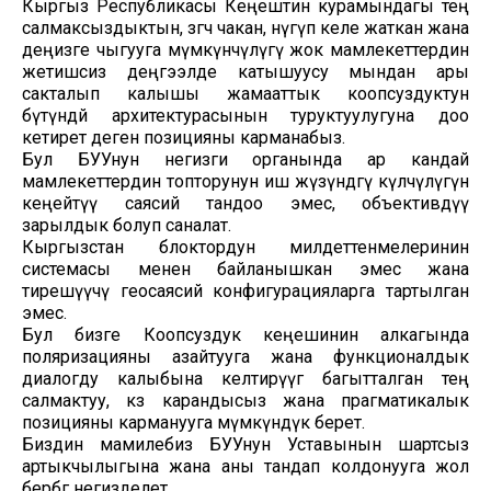
Кыргыз Республикасы Кеңештин курамындагы тең
салмаксыздыктын, өзгөчө чакан, өнүгүп келе жаткан жана
деңизге чыгууга мүмкүнчүлүгү жок мамлекеттердин
жетишсиз деңгээлде катышуусу мындан ары
сакталып калышы жамааттык коопсуздуктун
бүтүндөй архитектурасынын туруктуулугуна доо
кетирет деген позицияны карманабыз.
Бул БУУнун негизги органында ар кандай
мамлекеттердин топторунун иш жүзүндөгү өкүлчүлүгүн
кеңейтүү саясий тандоо эмес, объективдүү
зарылдык болуп саналат.
Кыргызстан блоктордун милдеттенмелеринин
системасы менен байланышкан эмес жана
тирешүүчү геосаясий конфигурацияларга тартылган
эмес.
Бул бизге Коопсуздук кеңешинин алкагында
поляризацияны азайтууга жана функционалдык
диалогду калыбына келтирүүгө багытталган тең
салмактуу, көз карандысыз жана прагматикалык
позицияны карманууга мүмкүндүк берет.
Биздин мамилебиз БУУнун Уставынын шартсыз
артыкчылыгына жана аны тандап колдонууга жол
бербөөгө негизделет.