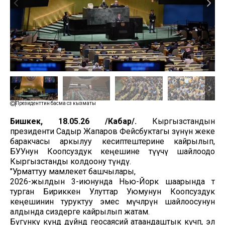
Президенттин басма сөз кызматы
Бишкек, 18.05.26 /Кабар/.
Кыргызстандын
президенти Садыр Жапаров Фейсбуктагы өзүнүн жеке
баракчасы аркылуу кесиптештерине кайрылып,
БУУнун Коопсуздук кеңешине өтүүчү шайлоодо
Кыргызстанды колдоону өтүндү.
"Урматтуу мамлекет башчылары,
2026-жылдын 3-июнунда Нью-Йорк шаарында өтө
турган Бириккен Улуттар Уюмунун Коопсуздук
кеңешинин туруктуу эмес мүчөлөрүн шайлоосунун
алдында сиздерге кайрылып жатам.
Бүгүнкү күндө дүйнөдө геосаясий атаандаштык күчөп, эл