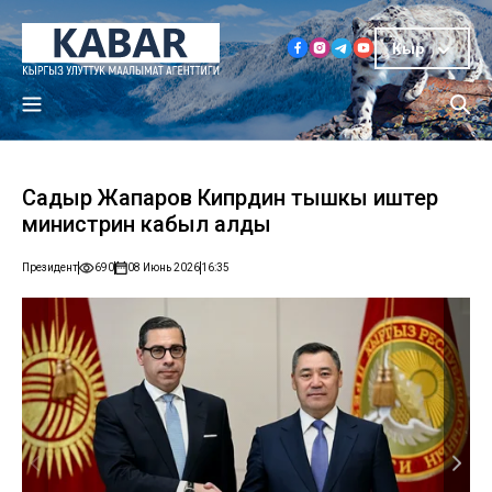
Кыр
Садыр Жапаров Кипрдин тышкы иштер
министрин кабыл алды
Президент
690
08 Июнь 2026
16:35