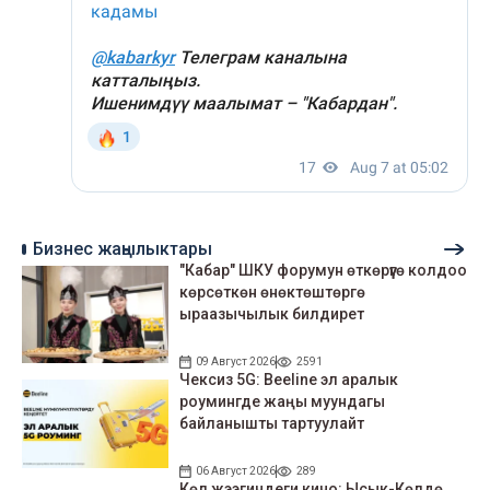
Бизнес жаңылыктары
"Кабар" ШКУ форумун өткөрүүгө колдоо
көрсөткөн өнөктөштөргө
ыраазычылык билдирет
09 Август 2026
2591
Чексиз 5G: Beeline эл аралык
роумингде жаңы муундагы
байланышты тартуулайт
06 Август 2026
289
Көл жээгиндеги кино: Ысык-Көлдө