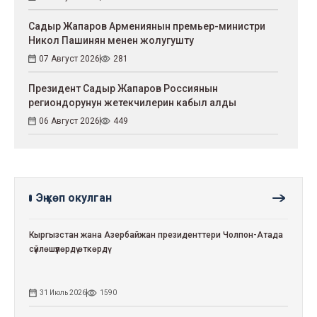
Садыр Жапаров Армениянын премьер-министри
Никол Пашинян менен жолугушту
07 Август 2026
281
Президент Садыр Жапаров Россиянын
региондорунун жетекчилерин кабыл алды
06 Август 2026
449
Эң көп окулган
Кыргызстан жана Азербайжан президенттери Чолпон-Атада
сүйлөшүүлөрдү өткөрдү
31 Июль 2026
1590