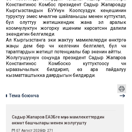
Константинос Комбос президент Садыр Жапаровду
Кыргызстандын БУУнун Коопсуздук кеңешинин
туруктуу эмес мүчөлүгүнө шайланышы менен куттуктап,
бул олуттуу жетишкендик жана эл аралык
коомчулуктун жогорку ишеним көрсөтүүсүнүн далили
экендигин белгиледи.
Ал Кыргызстанга эки жактуу мамилелерди өнүктүрүүгө
жаңы дем берүү үчүн келгенин белгилеп, бул үчүн
тараптардын жетиштүү потенциалы бар экенин айтты.
Жолугушуунун соңунда президент Садыр Жапаров
Константинос Комбоско куттуктоосу үчүн
ыраазычылык билдирип, өз ара пайдалуу
кызматташтыкка даярдыгын билдирди.
Тема боюнча
Садыр Жапаров ЕАЭБге мүчө мамлекеттердин
өкмөт башчылары менен жолугушту
07 Август 2026
271