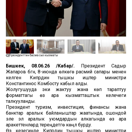
Президенттин басма сөз кызматы
Бишкек, 08.06.26 /Кабар/.
Президент Садыр
Жапаров бүгүн, 8-июнда өлкөгө расмий сапары менен
келген Кипрдин тышкы иштер министри
Константинос Комбосту кабыл алды.
Жолугушууда эки жактуу жана көп тараптуу
форматтагы өз ара кызматташтык келечеги
талкууланды.
Президент туризм, инвестиция, финансы жана
банктар аралык байланыштар жаатында, ошондой
эле эл аралык уюмдардын алкагында өз ара
аракеттенүүлөрдү тереңдетүүгө көңүл бурду.
Өз кезегинде Кипрдин тышкы иштер министри