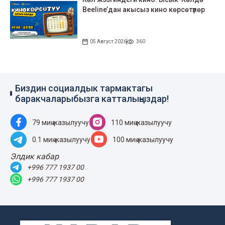
Beeline’дан акысыз кино көрсөтүлөр
05 Август 2026
360
Биздин социалдык тармактагы
баракчаларыбызга катталыңыздар!
79 миң жазылуучу
110 миң жазылуучу
0.1 миң жазылуучу
100 миң жазылуучу
Элдик кабар
+996 777 1937 00
+996 777 1937 00