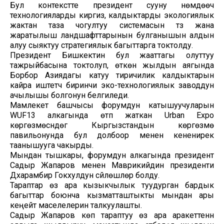
Бул контекстте президент сууну үнөмдөөчү
технологияларды киргизүү, калдыктарды экологиялык
жактан таза чогултуу системасын түзүү жана
жаратылыш ландшафттарынын булганышын алдын
алуу сыяктуу стратегиялык багыттарга токтолду.
Президент Бишкектин бул жааттагы олуттуу
тажрыйбасына токтолуп, өткөн жылдын аягында
Борбор Азиядагы катуу тиричилик калдыктарын
кайра иштетүүчү биринчи эко-технологиялык заводдун
ачылышы болгонун белгиледи.
Мамлекет башчысы форумдун катышуучуларын
WUF13 алкагында өтүп жаткан Urban Expo
көргөзмөсүндөгү Кыргызстандын көргөзмө
павильонунда бул долбоор менен кененирек
таанышууга чакырды.
Мындан тышкары, форумдун алкагында президент
Садыр Жапаров менен Маврикийдин президенти
Дхарамбир Гокхулдун сүйлөшүүлөрү болду.
Тараптар өз ара кызыкчылык туудурган бардык
багыттар боюнча кызматташтыкты мындан ары
кеңейтүү маселелерин талкуулашты.
Садыр Жапаров көп тараптуу өз ара аракеттенүүнү