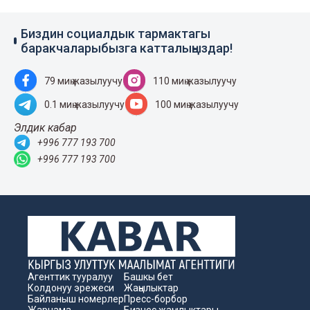
Биздин социалдык тармактагы
баракчаларыбызга катталыңыздар!
79 миң жазылуучу
110 миң жазылуучу
0.1 миң жазылуучу
100 миң жазылуучу
Элдик кабар
+996 777 193 700
+996 777 193 700
Агенттик тууралуу
Башкы бет
Колдонуу эрежеси
Жаңылыктар
Байланыш номерлер
Пресс-борбор