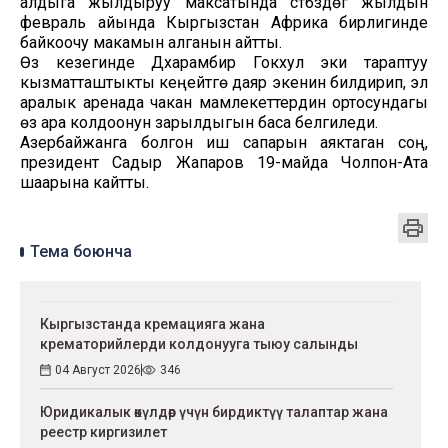
алдыга жылдыруу максатында үстүбүздөгү жылдын
февраль айында Кыргызстан Африка бирлигинде
байкоочу макамын алганын айтты.
Өз кезегинде Дхарамбир Гокхул эки тараптуу
кызматташтыкты кеңейтүүгө даяр экенин билдирип, эл
аралык аренада чакан мамлекеттердин ортосундагы
өз ара колдоонун зарылдыгын баса белгиледи.
Азербайжанга болгон иш сапарын аяктаган соң,
президент Садыр Жапаров 19-майда Чолпон-Ата
шаарына кайтты.
Тема боюнча
Кыргызстанда кремацияга жана
крематорийлерди колдонууга тыюу салынды
04 Август 2026
346
Юридикалык өкүлдөр үчүн бирдиктүү талаптар жана
реестр киргизилет