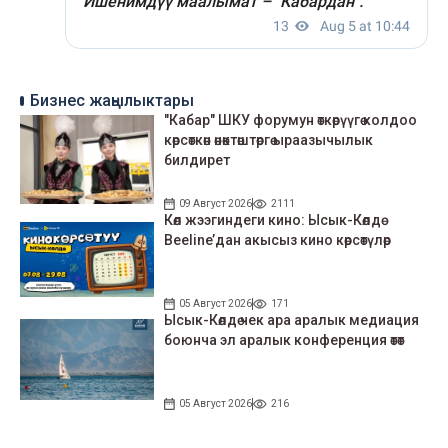
Бизнес жаңылыктары
"Кабар" ШКУ форумун өткөрүүгө колдоо
көрсөткөн өнөктөштөргө ыраазычылык
билдирет
09 Август 2026
2111
Көл жээгиндеги кино: Ысык-Көлдө
Beeline’дан акысыз кино көрсөтүлөр
05 Август 2026
171
Ысык-Көлдө чек ара аралык медиация
боюнча эл аралык конференция өтөт
05 Август 2026
216