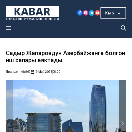
Кыр
Садыр Жапаровдун Азербайжанга болгон
иш сапары аяктады
Президент
867
19 Май 2026
08:00