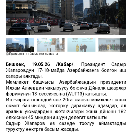
Президенттин басма сөз кызматы
Бишкек, 19.05.26 /Кабар/.
Президент Садыр
Жапаровдун 17-18-майда Азербайжанга болгон иш
сапары аяктады.
Мамлекет башчысы Азербайжандын президенти
Илхам Алиевдин чакыруусу боюнча Дүйнөлүк шаарлар
форумунун 13-сессиясына (WUF13) катышты.
Иш-чарага ошондой эле 20га жакын мамлекет жана
өкмөт башчылар, жогорку даражалуу адамдар, эл
аралык уюмдардын жетекчилери жана дүйнөнүн 182
өлкөсүнөн 45 миңден ашуун делегат катышты.
Садыр Жапаров өз сөзүндө тоолуу аймактарды
туруктуу өнүктүрүүгө басым жасады.