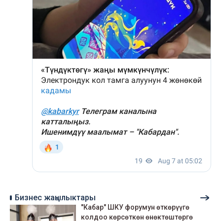
Бизнес жаңылыктары
"Кабар" ШКУ форумун өткөрүүгө
колдоо көрсөткөн өнөктөштөргө