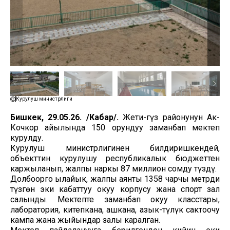
Курулуш министрлиги
Бишкек, 29.05.26. /Кабар/.
Жети-Өгүз районунун Ак-
Кочкор айылында 150 орундуу заманбап мектеп
курулду.
Курулуш министрлигинен билдиришкендей,
объекттин курулушу республикалык бюджеттен
каржыланып, жалпы наркы 87 миллион сомду түздү.
Долбоорго ылайык, жалпы аянты 1358 чарчы метрди
түзгөн эки кабаттуу окуу корпусу жана спорт зал
салынды. Мектепте заманбап окуу класстары,
лаборатория, китепкана, ашкана, азык-түлүк сактоочу
кампа жана жыйындар залы каралган.