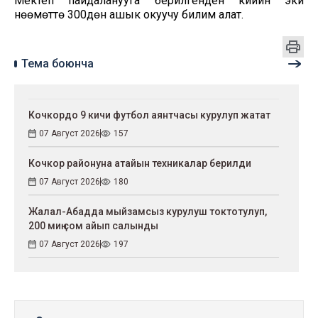
Мектеп пайдаланууга берилгенден кийин эки
нөөмөттө 300дөн ашык окуучу билим алат.
Тема боюнча
Кочкордо 9 кичи футбол аянтчасы курулуп жатат
07 Август 2026
157
Кочкор районуна атайын техникалар берилди
07 Август 2026
180
Жалал-Абадда мыйзамсыз курулуш токтотулуп,
200 миң сом айып салынды
07 Август 2026
197