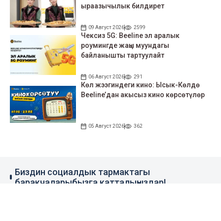
ыраазычылык билдирет
09 Август 2026
2599
Чексиз 5G: Beeline эл аралык
роумингде жаңы муундагы
байланышты тартуулайт
06 Август 2026
291
Көл жээгиндеги кино: Ысык-Көлдө
Beeline’дан акысыз кино көрсөтүлөр
05 Август 2026
362
Биздин социалдык тармактагы
баракчаларыбызга катталыңыздар!
79 миң жазылуучу
110 миң жазылуучу