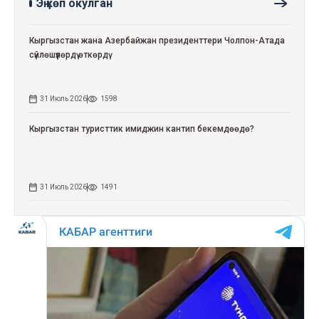
Эң көп окулган
Кыргызстан жана Азербайжан президенттери Чолпон-Атада
сүйлөшүүлөрдү өткөрдү
31 Июль 2026
1598
Кыргызстан туристтик имиджин кантип бекемдөөдө?
31 Июль 2026
1491