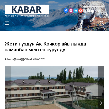
Кыр
Жети-Өгүздүн Ак-Кочкор айылында
заманбап мектеп курулду
Аймак
574
29 Май 2026
17:20