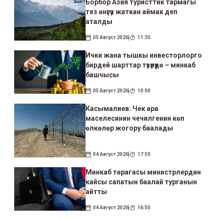
Борбор Азия туристтик тармагы
тез өнүгүп жаткан аймак деп
аталды
05 Август 2026
11:35
Ички жана тышкы инвесторлорго
бирдей шарттар түзүлүүдө – минкаб
башчысы
05 Август 2026
10:00
Касымалиев: Чек ара
маселесинин чечилгенин көп
өлкөлөр жогору баалады
04 Август 2026
17:50
Минкаб төрагасы министрлердин
кайсы сапатын баалай турганын
айтты
04 Август 2026
16:50