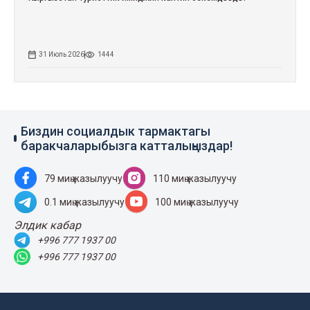
31 Июль 2026
1444
Биздин социалдык тармактагы
баракчаларыбызга катталыңыздар!
79 миң жазылуучу
110 миң жазылуучу
0.1 миң жазылуучу
100 миң жазылуучу
Элдик кабар
+996 777 1937 00
+996 777 1937 00