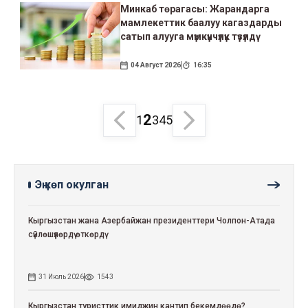
Минкаб төрагасы: Жарандарга
мамлекеттик баалуу кагаздарды
сатып алууга мүмкүнчүлүк түзүлдү
04 Август 2026
16:35
2
1
3
4
5
Эң көп окулган
Кыргызстан жана Азербайжан президенттери Чолпон-Атада
сүйлөшүүлөрдү өткөрдү
31 Июль 2026
1543
Кыргызстан туристтик имиджин кантип бекемдөөдө?