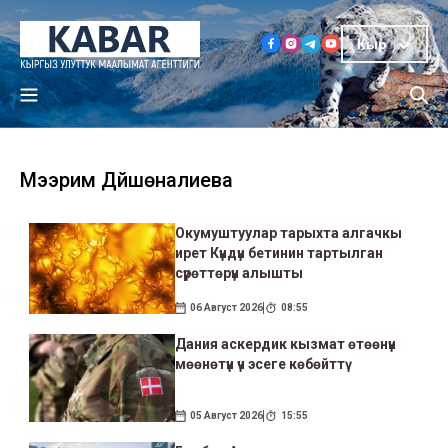
Кыр
Мээрим Дүйшөналиева
Окумуштуулар тарыхта алгачкы
ирет Күндүн бетинин тартылган
сүрөттөрүн алышты
06 Август 2026
08:55
Дания аскердик кызмат өтөөнүн
мөөнөтүн үч эсеге көбөйттү
05 Август 2026
15:55