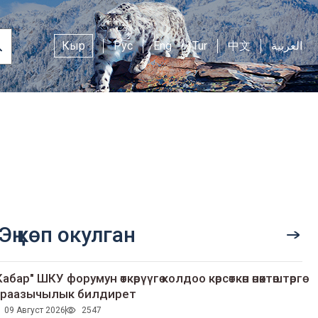
Кыр
Рус
Eng
Tur
中文
العربية
Эң көп окулган
Кабар" ШКУ форумун өткөрүүгө колдоо көрсөткөн өнөктөштөргө
раазычылык билдирет
09 Август 2026
2547