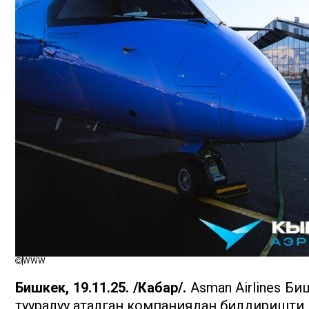
WWW
Бишкек, 19.11.25. /Кабар/.
Asman Airlines Би
тууралуу аталган компаниядан билдиришти.