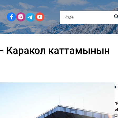
 — Каракол каттамынын
"
ы