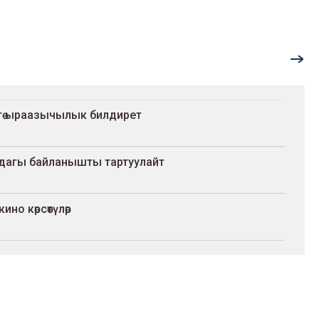
штөргө ыраазычылык билдирет
ндагы байланышты тартуулайт
ино көрсөтүлөр