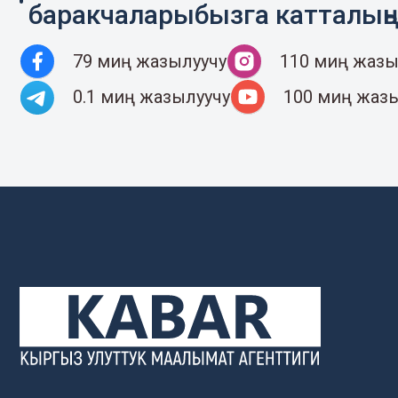
баракчаларыбызга катталың
79 миң жазылуучу
110 миң жазы
0.1 миң жазылуучу
100 миң жаз