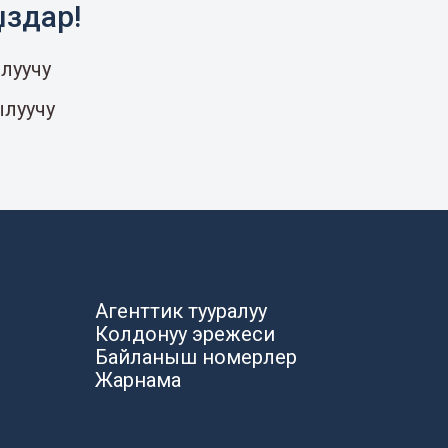
ыздар!
луучу
ылуучу
Агенттик тууралуу
Колдонуу эрежеси
Байланыш номерлер
Жарнама