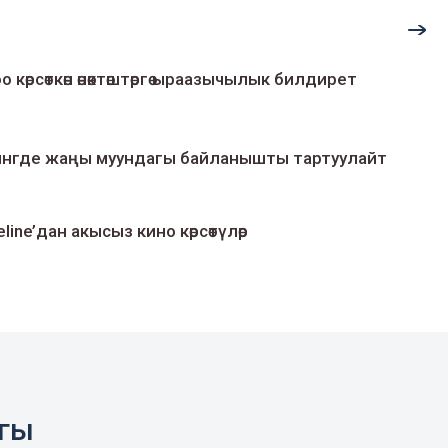
о көрсөткөн өнөктөштөргө ыраазычылык билдирет
умингде жаңы муундагы байланышты тартуулайт
line’дан акысыз кино көрсөтүлөр
агы