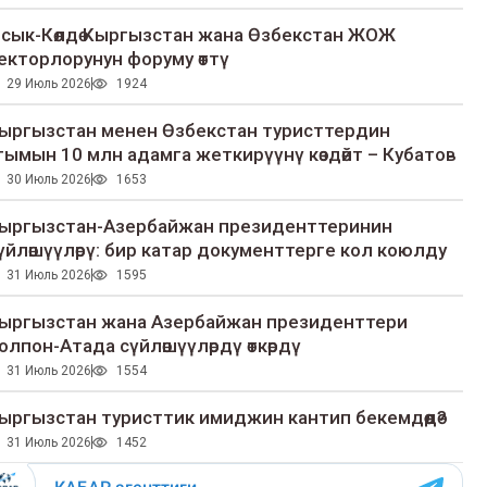
сык-Көлдө Кыргызстан жана Өзбекстан ЖОЖ
екторлорунун форуму өттү
29 Июль 2026
1924
ыргызстан менен Өзбекстан туристтердин
гымын 10 млн адамга жеткирүүнү көздөйт – Кубатов
30 Июль 2026
1653
ыргызстан-Азербайжан президенттеринин
үйлөшүүлөрү: бир катар документтерге кол коюлду
31 Июль 2026
1595
ыргызстан жана Азербайжан президенттери
олпон-Атада сүйлөшүүлөрдү өткөрдү
31 Июль 2026
1554
ыргызстан туристтик имиджин кантип бекемдөөдө?
31 Июль 2026
1452