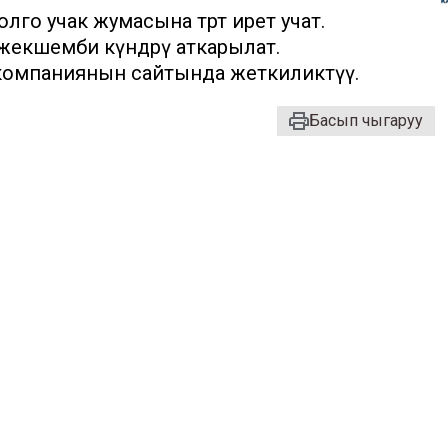
го учак жумасына төрт ирет учат.
жекшемби күндөрү аткарылат.
 компаниянын сайтында жеткиликтүү.
Басып чыгаруу