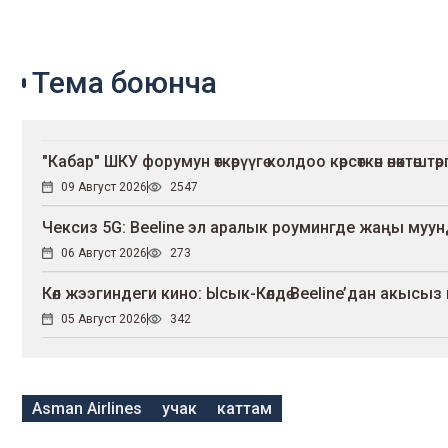
Тема боюнча
"Кабар" ШКУ форумун өткөрүүгө колдоо көрсөткөн өнөктө
09 Август 2026
2547
Чексиз 5G: Beeline эл аралык роумингде жаңы муу
06 Август 2026
273
Көл жээгиндеги кино: Ысык-Көлдө Beeline’дан акысыз к
05 Август 2026
342
Asman Airlines
учак
каттам