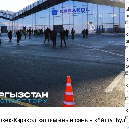
Ы
р
К
а
К
с
К
Ч
К
шкек-Каракол каттамынын санын көбөйттү. Бул