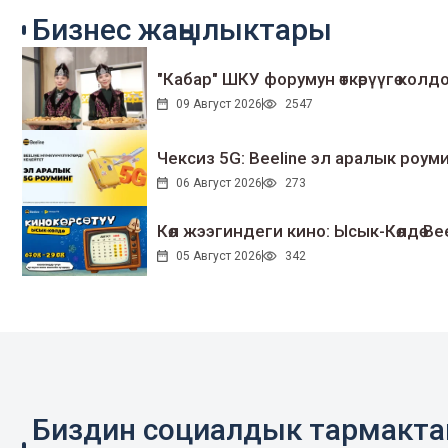
Бизнес жаңылыктары
"Кабар" ШКУ форумун өткөрүүгө колдо
09 Август 2026
2547
Чексиз 5G: Beeline эл аралык ро
06 Август 2026
273
Көл жээгиндеги кино: Ысык-Көлдө Bee
05 Август 2026
342
Биздин социалдык тармакт