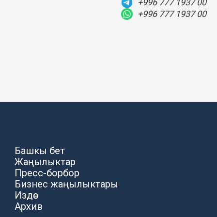
+996 777 1937 00
+996 777 1937 00
Башкы бет
Жаңылыктар
Пресс-борбор
Бизнес жаңылыктары
Издөө
Архив