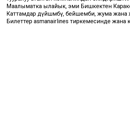
Маалыматка ылайык, эми Бишкектен Каракол
Каттамдар дүйшөмбү, бейшемби, жума жана 
Билеттер asmanairlines тиркемесинде жана