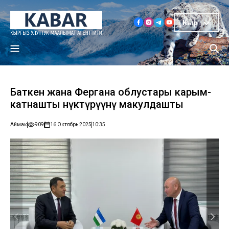
Кыр
Баткен жана Фергана облустары карым-
катнашты өнүктүрүүнү макулдашты
Аймак
909
16 Октябрь 2025
10:35