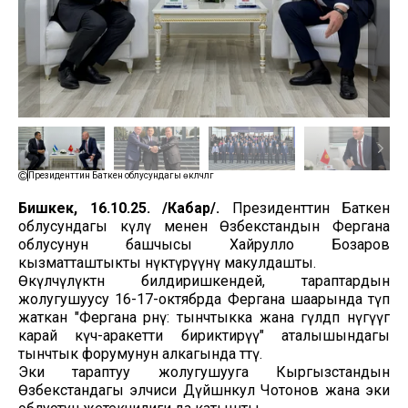
Президенттин Баткен облусундагы өкүлчүлүгү
Бишкек, 16.10.25. /Кабар/.
Президенттин Баткен
облусундагы өкүлү менен Өзбекстандын Фергана
облусунун башчысы Хайрулло Бозаров
кызматташтыкты өнүктүрүүнү макулдашты.
Өкүлчүлүктөн билдиришкендей, тараптардын
жолугушуусу 16-17-октябрда Фергана шаарында өтүп
жаткан "Фергана өрөөнү: тынчтыкка жана гүлдөп өнүгүүгө
карай күч-аракетти бириктирүү" аталышындагы
тынчтык форумунун алкагында өттү.
Эки тараптуу жолугушууга Кыргызстандын
Өзбекстандагы элчиси Дүйшөнкул Чотонов жана эки