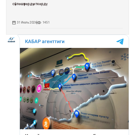
сүйлөшүүлөрдү өткөрдү
31 Июль 2026
1451