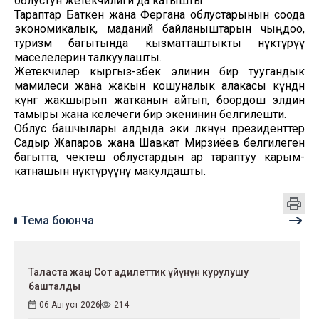
облустун жетекчилиги да катышты.
Тараптар Баткен жана Фергана облустарынын соода
экономикалык, маданий байланыштарын чыңдоо,
туризм багытында кызматташтыкты өнүктүрүү
маселелерин талкуулашты.
Жетекчилер кыргыз-өзбек элинин бир туугандык
мамилеси жана жакын кошуналык алакасы күндөн
күнгө жакшырып жатканын айтып, боордош элдин
тамыры жана келечеги бир экенинин белгилешти.
Облус башчылары алдыда эки өлкөнүн президенттер
Садыр Жапаров жана Шавкат Мирзиёев белгилеген
багытта, чектеш облустардын ар тараптуу карым-
катнашын өнүктүрүүнү макулдашты.
Тема боюнча
Таласта жаңы Сот адилеттик үйүнүн курулушу
башталды
06 Август 2026
214