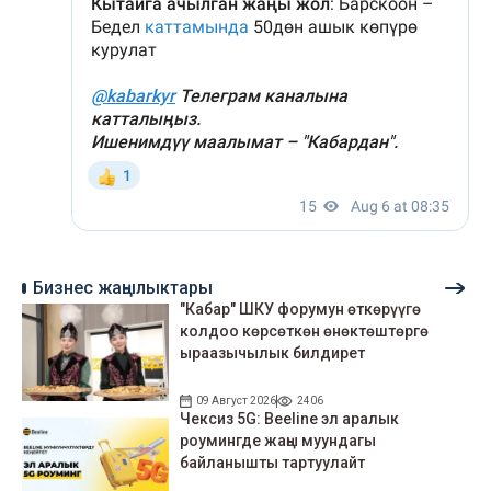
Бизнес жаңылыктары
"Кабар" ШКУ форумун өткөрүүгө
колдоо көрсөткөн өнөктөштөргө
ыраазычылык билдирет
09 Август 2026
2406
Чексиз 5G: Beeline эл аралык
роумингде жаңы муундагы
байланышты тартуулайт