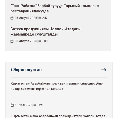
"Таш-Рабатка" барбай туруңуз: Тарыхый комплекс
реставрацияланууда
06 Август 2026
247
Баткен продукциясы Чолпон-Атадагы
жарманкеде сунушталды
06 Август 2026
188
Эң көп окулган
Кыргызстан-Азербайжан президенттеринин сүйлөшүүлөрү: бир
катар документтерге кол коюлду
31 Июль 2026
1493
Кыргызстан жана Азербайжан президенттери Чолпон-Атада