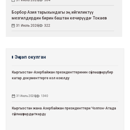
Борбор Азия тарыхындагы эң ийгиликтүү
мезгилдердин бирин баштан кечирүүдө – Токаев
31 Июль 2026
322
Эң көп окулган
Кыргызстан-Азербайжан президенттеринин сүйлөшүүлөрү: бир
катар документтерге кол коюлду
31 Июль 2026
1340
Кыргызстан жана Азербайжан президенттери Чолпон-Атада
сүйлөшүүлөрдү өткөрдү