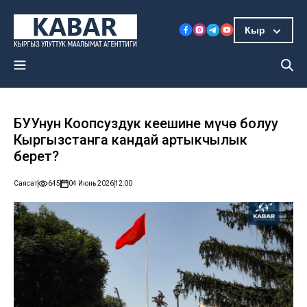
Кыр
БУУнун Коопсуздук кеңешине мүчө болуу
Кыргызстанга кандай артыкчылык
берет?
Саясат
645
04 Июнь 2026
12:00