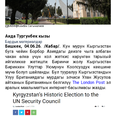
KABAR
Жээнбек Сагыналиев
Аида Тургунбек кызы
Бардык материалдар
Бишкек, 04.06.26. /Кабар/.
Кун мурун Кыргызстан
буга чейин Борбор Азиядагы деңизге чыга албаган
чакан өлкө үчүн кол жеткис көрүнгөн тарыхый
ийгиликке жетишти. Биринчи жолу Кыргызстан
Бириккен Улуттар Уюмунун Коопсуздук кеңешине
мүчө болуп шайланды. Бул тууралуу Кыргызстандын
Улуу Британиядагы мурдагы элчиси Улан Жусупов
айтканын Британиянын белгилүү
The London Post
эл
аралык маалыматтык интернет-басылмасы жазды.