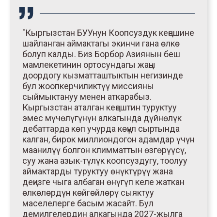
"Кыргызстан БУУнун Коопсуздук кеңешине
шайланган аймактагы экинчи гана өлкө
болуп калды. Биз Борбор Азиянын беш
мамлекетинин ортосундагы жаңы
доордогу кызматташтыктын негизинде
бул жоопкерчиликтүү миссияны
сыймыктануу менен аткарабыз.
Кыргызстан аталган кеңештин туруктуу
эмес мүчөлүгүнүн алкагында дүйнөлүк
дебаттарда көп учурда көңүл сыртында
калган, бирок миллиондогон адамдар үчүн
маанилүү болгон климматтын өзгөрүүсү,
суу жана азык-түлүк коопсуздугу, тоолуу
аймактарды туруктуу өнүктүрүү жана
деңизге чыга албаган өнүгүп келе жаткан
өлкөлөрдүн көйгөйлөрү сыяктуу
маселелерге басым жасайт. Бул
демилгелердин алкагында 2027-жылга