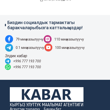
Биздин социалдык тармактагы
баракчаларыбызга катталыңыздар!
79 миң жазылуучу
110 миң жазылуучу
0.1 миң жазылуучу
100 миң жазылуучу
Элдик кабар
+996 777 193 700
+996 777 193 700
Агенттик тууралуу
Башкы бет