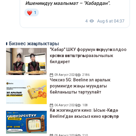
Бизнес жаңылыктары
"Кабар" ШКУ форумун өткөрүүгө колдоо
көрсөткөн өнөктөштөргө ыраазычылык
билдирет
09 Август 2026
2186
Чексиз 5G: Beeline эл аралык
роумингде жаңы муундагы
байланышты тартуулайт
06 Август 2026
108
Көл жээгиндеги кино: Ысык-Көлдө
Beeline’дан акысыз кино көрсөтүлөр
05 Август 2026
210