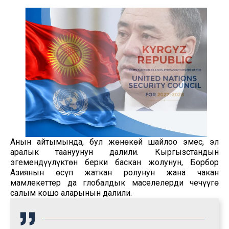
Анын айтымында, бул жөнөкөй шайлоо эмес, эл
аралык таануунун далили. Кыргызстандын
эгемендүүлүктөн берки баскан жолунун, Борбор
Азиянын өсүп жаткан ролунун жана чакан
мамлекеттер да глобалдык маселелерди чечүүгө
салым кошо аларынын далили.