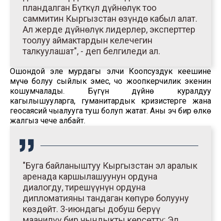
пландалган Бүткүл дүйнөлүк тоо
саммитин Кыргызстан өзүндө кабыл алат.
Ал жерде дүйнөлүк лидерлер, эксперттер
тоолуу аймактардын келечегин
талкуулашат", - деп белгиледи ал.
Ошондой эле мурдагы элчи Коопсуздук кеңешине
мүчө болуу сыйлык эмес, чоң жоопкерчилик экенин
кошумчалады. Бүгүн дүйнө куралдуу
кагылышууларга, гуманитардык кризистерге жана
геосаясий чыңалууга туш болуп жатат. Аны эч бир өлкө
жалгыз чече албайт.
"Буга байланыштуу Кыргызстан эл аралык
аренада каршылашуунун ордуна
диалогду, тирешүүнүн ордуна
дипломатияны тандаган көпүрө болууну
көздөйт. 3-июндагы добуш берүү
маанилүү бир чындыкты көрсөттү: Эл