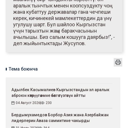
аралык тынчтык менен коопсуздукту чоң
жана кубаттуу державалар гана чечпеши
керек, кичинекей мамлекеттердин да үнү
угулушу шарт. Бул шайлоо Кыргызстан
үчүн тарыхтын жаңы баракчасынын
ачылышы. Биз салым кошууга даярбыз!", -
деп жыйынтыктады Жусупов.
Тема боюнча
Адылбек Касымалиев Кыргызстандын эл аралык
аброюн көтөрүүгө эмне өбөлгө түзгөнүн айтты
04 Август 2026
230
Бердымухамедов Борбор Азия жана Азербайжан
лидерлерин Аваза саммитине чакырды
31 Июль 2026
364