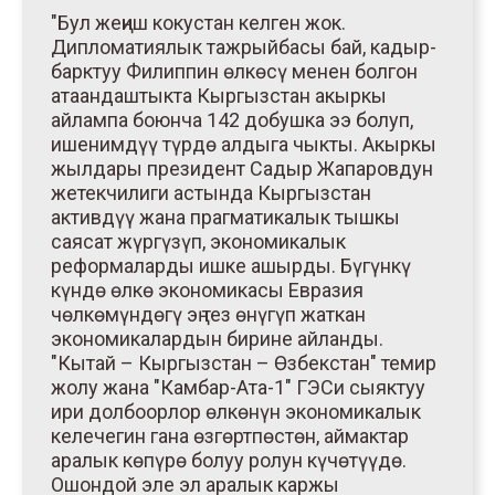
"Бул жеңиш кокустан келген жок.
Дипломатиялык тажрыйбасы бай, кадыр-
барктуу Филиппин өлкөсү менен болгон
атаандаштыкта Кыргызстан акыркы
айлампа боюнча 142 добушка ээ болуп,
ишенимдүү түрдө алдыга чыкты. Акыркы
жылдары президент Садыр Жапаровдун
жетекчилиги астында Кыргызстан
активдүү жана прагматикалык тышкы
саясат жүргүзүп, экономикалык
реформаларды ишке ашырды. Бүгүнкү
күндө өлкө экономикасы Евразия
чөлкөмүндөгү эң тез өнүгүп жаткан
экономикалардын бирине айланды.
"Кытай – Кыргызстан – Өзбекстан" темир
жолу жана "Камбар-Ата-1" ГЭСи сыяктуу
ири долбоорлор өлкөнүн экономикалык
келечегин гана өзгөртпөстөн, аймактар
аралык көпүрө болуу ролун күчөтүүдө.
Ошондой эле эл аралык каржы