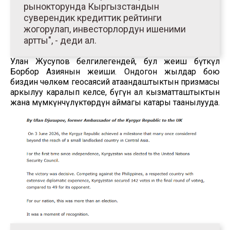
рынокторунда Кыргызстандын
суверендик кредиттик рейтинги
жогорулап, инвесторлордун ишеними
артты", - деди ал.
Улан Жусупов белгилегендей, бул жеңиш бүткүл
Борбор Азиянын жеңиши. Ондогон жылдар бою
биздин чөлкөм геосаясий атаандаштыктын призмасы
аркылуу каралып келсе, бүгүн ал кызматташтыктын
жана мүмкүнчүлүктөрдүн аймагы катары таанылууда.