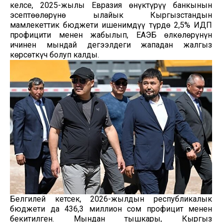
келсе, 2025-жылы Евразия өнүктүрүү банкынын
эсептөөлөрүнө ылайык Кыргызстандын
мамлекеттик бюджети ишенимдүү түрдө 2,5% ИДП
профицити менен жабылып, ЕАЭБ өлкөлөрүнүн
ичинен мындай деңгээлдеги жападан жалгыз
көрсөткүч болуп калды.
Белгилей кетсек, 2026-жылдын республикалык
бюджети да 436,3 миллион сом профицит менен
бекитилген. Мындан тышкары, Кыргыз