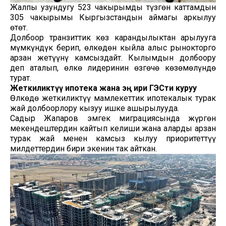
Жалпы узундугу 523 чакырымды түзгөн каттамдын
305 чакырымы Кыргызстандын аймагы аркылуу
өтөт.
Долбоор транзиттик көз карандылыктан арылууга
мүмкүндүк берип, өлкөдөн кыйла алыс рынокторго
арзан жетүүнү камсыздайт. Кылымдын долбоору
деп аталып, өлкө лидеринин өзгөчө көзөмөлүндө
турат.
Жеткиликтүү ипотека жана эң ири
ГЭСти куруу
Өлкөдө жеткиликтүү мамлекеттик ипотекалык турак
жай долбоорлору кызуу ишке ашырылууда.
Садыр Жапаров эмгек миграциясында жүргөн
мекендештердин кайтып келиши жана аларды арзан
турак жай менен камсыз кылуу приоритеттүү
милдеттердин бири экенин так айткан.