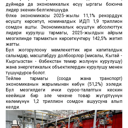
дүйнөдө да экономикалык өсүү ыргагы боюнча
лидер экенин белгилешүүдө.
Өлкө экономикасы 2025-жылы 11,1% рекорддук
өсүштү көрсөтүп, номиналдык ИДП 1,9 триллион
сомдон ашты. Экономикалык өсүштүн абсолюттук
лидери курулуш тармагы, 2025-жылдын айрым
мезгилинде тармактын көрсөткүчтөрү 142,5% жетип
жатты.
Бул жогорулоону мамлекеттик ири капиталдык
салымдар, масштабдуу долбоорлор (мисалы, Кытай -
Кыргызстан - Өзбекстан темир жолунун курулушу)
жана энергетикалык объектилердин курулушу менен
түшүндүрсө болот.
Тейлөө тармагы (соода жана транспорт)
экономиканын жарымынан көбүн (51,2%) ээледи.
Бул мезгилдеги ички суроо-талаптын кескин
кеңейиши бир эле чекене товар жүгүртүүнүн
көлөмүнүн 1,2 триллион сомдон ашуусуна алып
келди.