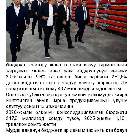
Өндүрүш сектору жана тоо-кен казуу тармагынын
жардамы менен өнөр жай өндүрүшүнүн көлөмү
2025-жылы 9,8% га өскөн. Айыл чарбасы 2–2,5%
деңгээлиндеги орточо реалдуу өсүштү көрсөттү. Дүң
продукциянын көлөмү 437 миллиард сомдон ашты.
Ошол эле убакта экспорттун жалпы көлөмүндө кайра
иштетилген айыл чарба продукциясынын үлүшү
олуттуу өскөн (13,3%ке чейин).
2020-жылы өлкөнүн консолидацияланган бюджети
247,8 миллиард сомду түзсө, 2025-жылы 1,101
триллион сомго жетти.
Мурда өлкөнүн бюджети ар дайым таңсыктыкта болуп