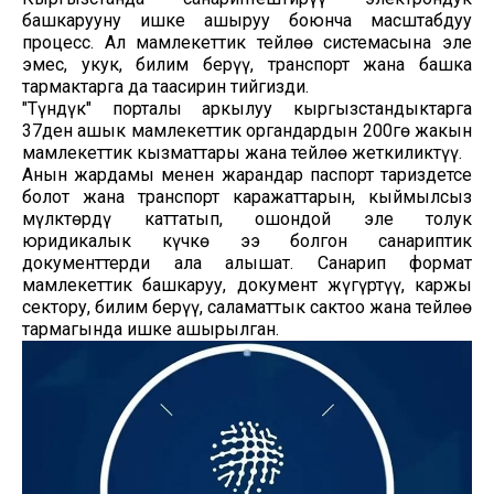
башкарууну ишке ашыруу боюнча масштабдуу
процесс. Ал мамлекеттик тейлөө системасына эле
эмес, укук, билим берүү, транспорт жана башка
тармактарга да таасирин тийгизди.
"Түндүк" порталы аркылуу кыргызстандыктарга
37ден ашык мамлекеттик органдардын 200гө жакын
мамлекеттик кызматтары жана тейлөө жеткиликтүү.
Анын жардамы менен жарандар паспорт тариздетсе
болот жана транспорт каражаттарын, кыймылсыз
мүлктөрдү каттатып, ошондой эле толук
юридикалык күчкө ээ болгон санариптик
документтерди ала алышат. Санарип формат
мамлекеттик башкаруу, документ жүгүртүү, каржы
сектору, билим берүү, саламаттык сактоо жана тейлөө
тармагында ишке ашырылган.