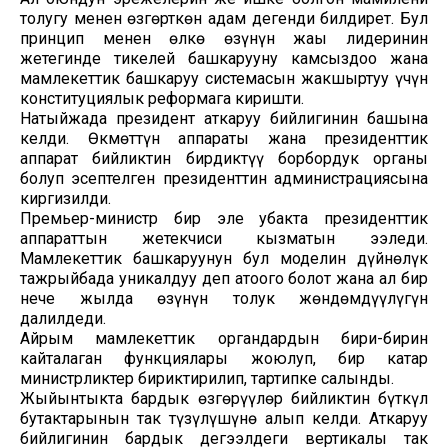
толугу менен өзгөрткөн адам дегенди билдирет. Бул
принцип менен өлкө өзүнүн жаңы лидеринин
жетегинде тикелей башкарууну камсыздоо жана
мамлекеттик башкаруу системасын жакшыртуу үчүн
конституциялык реформага киришти.
Натыйжада президент аткаруу бийлигинин башына
келди. Өкмөттүн аппараты жана президенттик
аппарат бийликтин бирдиктүү борбордук органы
болуп эсептелген президенттин администрациясына
киргизилди.
Премьер-министр бир эле убакта президенттик
аппараттын жетекчиси кызматын ээледи.
Мамлекеттик башкаруунун бул моделин дүйнөлүк
тажрыйбада уникалдуу деп атоого болот жана ал бир
нече жылда өзүнүн толук жөндөмдүүлүгүн
далилдеди.
Айрым мамлекеттик органдардын бири-бирин
кайталаган функциялары жоюлуп, бир катар
министрликтер бириктирилип, тартипке салынды.
Жыйынтыкта бардык өзгөрүүлөр бийликтин бүткүл
бутактарынын так түзүлүшүнө алып келди. Аткаруу
бийлигинин бардык деңгээлдеги вертикалы так