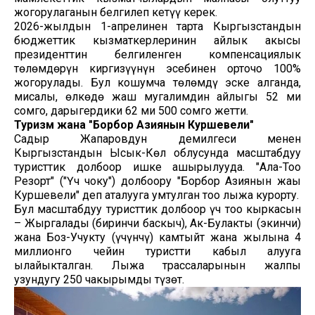
жогорулаганын белгилеп кетүү керек.
2026-жылдын 1-апрелинен тарта Кыргызстандын
бюджеттик кызматкерлеринин айлык акысы
президенттин белгиленген компенсациялык
төлөмдөрүн киргизүүнүн эсебинен орточо 100%
жогорулады. Бул кошумча төлөмдү эске алганда,
мисалы, өлкөдө жаш мугалимдин айлыгы 52 миң
сомго, дарыгердики 62 миң 500 сомго жетти.
Туризм жана "Борбор Азиянын Куршевели"
Садыр Жапаровдун демилгеси менен
Кыргызстандын Ысык-Көл облусунда масштабдуу
туристтик долбоор ишке ашырылууда. "Ала-Тоо
Резорт" ("Үч чоку") долбоору "Борбор Азиянын жаңы
Куршевели" деп аталууга умтулган тоо лыжа курорту.
Бул масштабдуу туристтик долбоор үч тоо кыркасын
– Жыргалаңды (биринчи баскыч), Ак-Булакты (экинчи)
жана Боз-Учукту (үчүнчү) камтыйт жана жылына 4
миллионго чейин туристти кабыл алууга
ылайыкталган. Лыжа трассаларынын жалпы
узундугу 250 чакырымды түзөт.