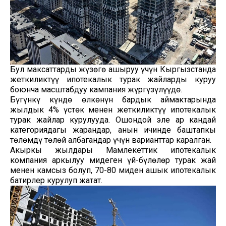
Бул максаттарды жүзөгө ашыруу үчүн Кыргызстанда
жеткиликтүү ипотекалык турак жайларды куруу
боюнча масштабдуу кампания жүргүзүлүүдө.
Бүгүнкү күндө өлкөнүн бардык аймактарында
жылдык 4% үстөк менен жеткиликтүү ипотекалык
турак жайлар курулууда. Ошондой эле ар кандай
категориядагы жарандар, анын ичинде баштапкы
төлөмдү төлөй албагандар үчүн варианттар каралган.
Акыркы жылдары Мамлекеттик ипотекалык
компания аркылуу миңдеген үй-бүлөлөр турак жай
менен камсыз болуп, 70-80 миңден ашык ипотекалык
батирлер курулуп жатат.