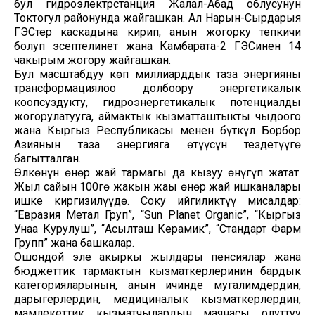
бул гидроэлектрстанция Жалал-Абад облусунун
Токтогул районунда жайгашкан. Ал Нарын-Сырдарыя
ГЭСтер каскадына кирип, анын жогорку тепкичи
болуп эсептелинет жана Камбарата-2 ГЭСинен 14
чакырым жогору жайгашкан.
Бул масштабдуу көп миллиарддык таза энергияны
трансформациялоо долбоору энергетикалык
коопсуздукту, гидроэнергетикалык потенциалды
жогорулатууга, аймактык кызматташтыкты чыңдоого
жана Кыргыз Республикасы менен бүткүл Борбор
Азиянын таза энергияга өтүүсүн тездетүүгө
багытталган.
Өлкөнүн өнөр жай тармагы да кызуу өнүгүп жатат.
Жыл сайын 100гө жакын жаңы өнөр жай ишканалары
ишке киргизилүүдө. Соңку ийгиликтүү мисалдар:
“Евразия Метал Груп”, “Sun Planet Organic”, “Кыргыз
Унаа Курулуш”, “Асылташ Керамик”, “Стандарт Фарм
Групп” жана башкалар.
Ошондой эле акыркы жылдары пенсиялар жана
бюджеттик тармактын кызматкерлеринин бардык
категорияларынын, анын ичинде мугалимдердин,
дарыгерлердин, медициналык кызматкерлердин,
мамлекеттик кызматчылардын маянасы олуттуу