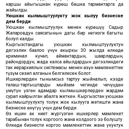
каршы айыгышкан күрөш башка тармактарга да
жайылды.
Уюшкан кылмыштуулукту жок кылуу бизнеске
дем берди
Уюшкан кылмыштуулук менен күрөшүү Садыр
Жапаровдун саясатынын дагы бир негизги багыты
болуп калды.
Кыргызстандагы уюшкан кылмыштуулуктун
деңгээлин баалоо үчүн акыркы 30 жылда өлкөдө
криминал күчөп, аймактардын, шаарлардын,
райондордун, жада калса айылдардын деңгээлиндеги
так иерархиялык системасы менен өзүн мамлекеттик
түзүм сезип алганын белгилесек болот.
Ишкерлерден тынымсыз тартуу жыйналып, кээде
талаш-тартыштарды мыйзам чегинде чечүүдөн
үмүтүн үзгөн адамдар кылмышкерлерден жардам
сурап кайрылган абалга жеткен. Кыргызстан уюшкан
кылмыштуулукту толук жок кылууга жетишти жана
бизнеске өнүгүү үчүн дем берди.
Өз ишин ак ниет жүргүзгөн ишкерлер мамлекет
тарабынан толук коргоого жана колдоого ээ болушту.
Өлкөдө бизнести коргоо мамлекеттик жана укуктук