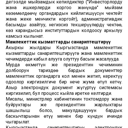
деңгээлде мыйзамдык кепилдиктер ("Инвесторлорду
жана ишкерлерди коргоо жөнүндө" мыйзам
көзөмөлдөөчү органдардын кийлигишүүсүн чектейт
жана жеке менчикти коргойт), административдик
басымды азайтуу, негизсиз текшерүүлөрдү чектөө,
көз карандысыз институттардын колдоосу аркылуу
камсыз кылынат.
Мамлекеттик кызматтарды санариптештирүү
Акыркы жылдары Кыргызстанда мамлекеттик
кызматтарды санариптештирүүгө жана мамлекеттик
чечимдерди кабыл алууга олуттуу басым жасалууда.
Мурда өкмөттүн же президенттин чечиминин
долбоорун тариздөө бардык документтер
мамлекеттик органдарга кол менен жетип, керектүү
оңдоолор киргизилгиче бир нече жума өтүп кетчү.
Азыр электрондук документ жүгүртүү системасы
киргизилип, бул процесс кыйла иретке келтирди.
Мисалы, министрлер кабинетинин токтомдору жана
буйруктары же президенттин жарлыктары
шашылыш болсо, макулдашуунун бардык
баскычтарынан өтүү менен бир күндүн ичинде
чыгарылат.
Кыргызстанда санариптештирүү электрондук