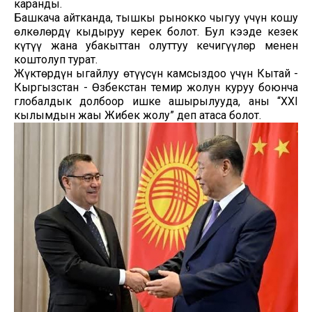
каранды.
Башкача айтканда, тышкы рынокко чыгуу үчүн коңшу
өлкөлөрдү кыдыруу керек болот. Бул кээде кезек
күтүү жана убакыттан олуттуу кечигүүлөр менен
коштолуп турат.
Жүктөрдүн ыңгайлуу өтүүсүн камсыздоо үчүн Кытай -
Кыргызстан - Өзбекстан темир жолун куруу боюнча
глобалдык долбоор ишке ашырылууда, аны “XXI
кылымдын жаңы Жибек жолу” деп атаса болот.