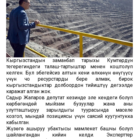
Кыргызстандын заманбап тарыхы Кумтөрдүн
тегерегиндеги талаш-тартыштар менен коштолуп
келген. Бул эбегейсиз алтын кени өлкөнүн өнүгүүсү
үчүн чоң ресурстарды бере алмак, бирок
кыргызстандыктар долбоордон тийиштүү деңгээлде
каражат алган жок.
Садыр Жапаров депутат кезинде эле кендеги болуп
көрбөгөндөй мыйзам бузуулар жана аны
улутташтыруу зарылдыгы туурасында маселе
козгоп, мындай позициясы үчүн саясий куугунтукка
кабылган.
Жүзөгө ашыруу убактысы мамлекет башчы болуп
шайлангандан кийин келди. Эксперттер