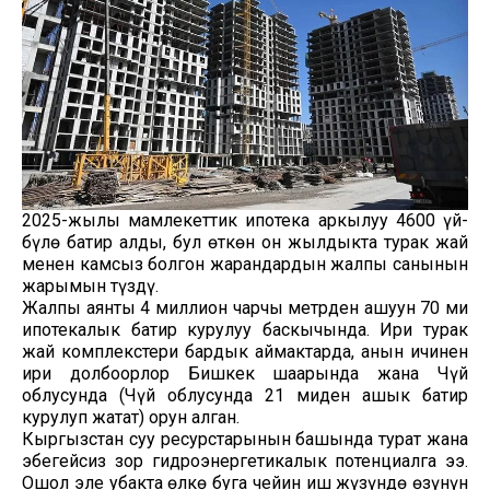
2025-жылы мамлекеттик ипотека аркылуу 4600 үй-
бүлө батир алды, бул өткөн он жылдыкта турак жай
менен камсыз болгон жарандардын жалпы санынын
жарымын түздү.
Жалпы аянты 4 миллион чарчы метрден ашуун 70 миң
ипотекалык батир курулуу баскычында. Ири турак
жай комплекстери бардык аймактарда, анын ичинен
ири долбоорлор Бишкек шаарында жана Чүй
облусунда (Чүй облусунда 21 миңден ашык батир
курулуп жатат) орун алган.
Кыргызстан суу ресурстарынын башында турат жана
эбегейсиз зор гидроэнергетикалык потенциалга ээ.
Ошол эле убакта өлкө буга чейин иш жүзүндө өзүнүн