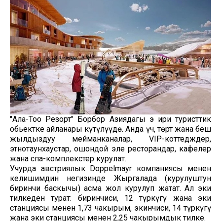
"Ала-Тоо Резорт" Борбор Азиядагы эң ири туристтик
обьектке айланары күтүлүүдө. Анда үч, төрт жана беш
жылдыздуу мейманканалар, VIP-коттедждер,
этнотаунхаустар, ошондой эле ресторандар, кафелер
жана спа-комплекстер курулат.
Учурда австриялык Doppelmayr компаниясы менен
келишимдин негизинде Жыргалаңда (курулуштун
биринчи баскычы) асма жол курулуп жатат. Ал эки
тилкеден турат: биринчиси, 12 түркүгү жана эки
станциясы менен 1,73 чакырым, экинчиси, 14 түркүгү
жана эки станциясы менен 2,25 чакырымдык тилке.