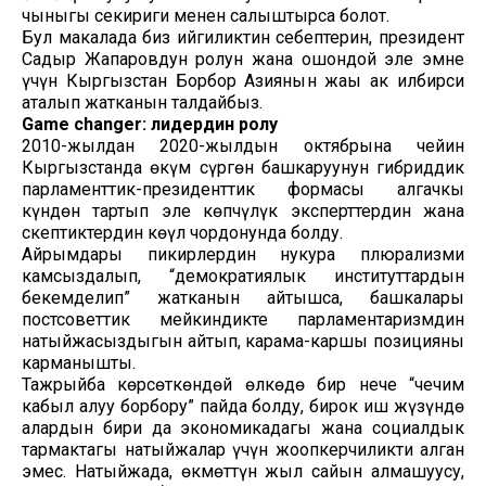
чыныгы секириги менен салыштырса болот.
Бул макалада биз ийгиликтин себептерин, президент
Садыр Жапаровдун ролун жана ошондой эле эмне
үчүн Кыргызстан Борбор Азиянын жаңы ак илбирси
аталып жатканын талдайбыз.
Game changer: лидердин ролу
2010-жылдан 2020-жылдын октябрына чейин
Кыргызстанда өкүм сүргөн башкаруунун гибриддик
парламенттик-президенттик формасы алгачкы
күндөн тартып эле көпчүлүк эксперттердин жана
скептиктердин көңүл чордонунда болду.
Айрымдары пикирлердин нукура плюрализми
камсыздалып, “демократиялык институттардын
бекемделип” жатканын айтышса, башкалары
постсоветтик мейкиндикте парламентаризмдин
натыйжасыздыгын айтып, карама-каршы позицияны
карманышты.
Тажрыйба көрсөткөндөй өлкөдө бир нече “чечим
кабыл алуу борбору” пайда болду, бирок иш жүзүндө
алардын бири да экономикадагы жана социалдык
тармактагы натыйжалар үчүн жоопкерчиликти алган
эмес. Натыйжада, өкмөттүн жыл сайын алмашуусу,