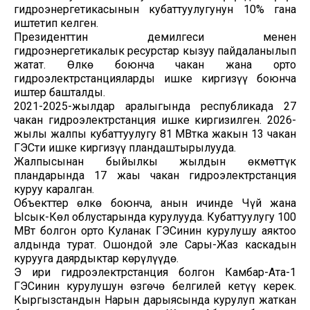
гидроэнергетикасынын кубаттуулугунун 10% гана
иштетип келген.
Президенттин демилгеси менен
гидроэнергетикалык ресурстар кызуу пайдаланылып
жатат. Өлкө боюнча чакан жана орто
гидроэлектрстанцияларды ишке киргизүү боюнча
иштер башталды.
2021-2025-жылдар аралыгында республикада 27
чакан гидроэлектрстанция ишке киргизилген. 2026-
жылы жалпы кубаттуулугу 81 МВтка жакын 13 чакан
ГЭСти ишке киргизүү пландаштырылууда.
Жалпысынан быйылкы жылдын өкмөттүк
пландарында 17 жаңы чакан гидроэлектрстанция
куруу каралган.
Объекттер өлкө боюнча, анын ичинде Чүй жана
Ысык-Көл облустарында курулууда. Кубаттуулугу 100
МВт болгон орто Куланак ГЭСинин курулушу аяктоо
алдында турат. Ошондой эле Сары-Жаз каскадын
курууга даярдыктар көрүлүүдө.
Эң ири гидроэлектрстанция болгон Камбар-Ата-1
ГЭСинин курулушун өзгөчө белгилей кетүү керек.
Кыргызстандын Нарын дарыясында курулуп жаткан