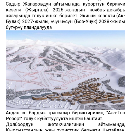
Садыр Жапаровдун айтымында, курорттун биринчи
кезеги (Жыргалаң) 2026-жылдын ноябрь-декабрь
айларында толук ишке берилет. Экинчи кезекти (Ак-
Булак) 2027-жылы, үчүнчүсүн (Боз-Учук) 2028-жылы
бүтүрүү пландалууда.
Андан соң бардык трассалар бириктирилип, "Ала-Тоо
Резорт" толук кубаттуулукта иштей баштайт.
Долбоордун жетекчилигинин айтымында,
Кыргызстандын жаңы туристтик бермети Кытайдан,