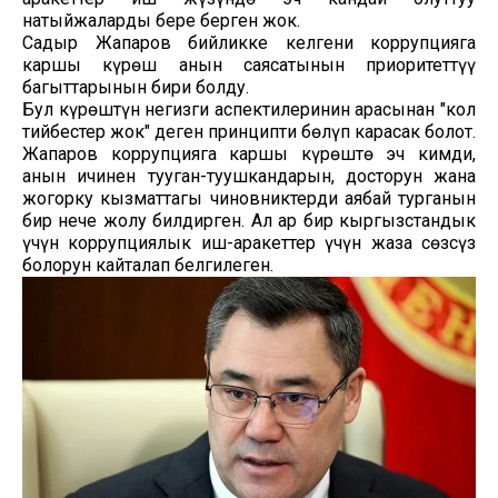
натыйжаларды бере берген жок.
Садыр Жапаров бийликке келгени коррупцияга
каршы күрөш анын саясатынын приоритеттүү
багыттарынын бири болду.
Бул күрөштүн негизги аспектилеринин арасынан "кол
тийбестер жок" деген принципти бөлүп карасак болот.
Жапаров коррупцияга каршы күрөштө эч кимди,
анын ичинен тууган-туушкандарын, досторун жана
жогорку кызматтагы чиновниктерди аябай турганын
бир нече жолу билдирген. Ал ар бир кыргызстандык
үчүн коррупциялык иш-аракеттер үчүн жаза сөзсүз
болорун кайталап белгилеген.