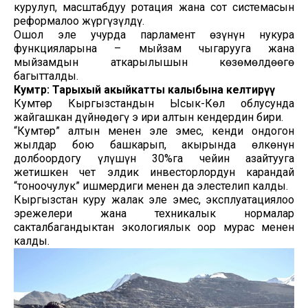
курулуп, масштабдуу ротация жана сот системасын
реформалоо жүргүзүлдү.
Ошол эле учурда парламент өзүнүн нукура
функцияларына – мыйзам чыгарууга жана
мыйзамдын аткарылышын көзөмөлдөөгө
багытталды.
Кумтөр: Тарыхый акыйкатты калыбына келтирүү
Кумтөр Кыргызстандын Ысык-Көл облусунда
жайгашкан дүйнөдөгү эң ири алтын кендердин бири.
“Кумтөр” алтын менен эле эмес, кенди ондогон
жылдар бою башкарып, акырында өлкөнүн
долбоордогу үлүшүн 30%га чейин азайтууга
жетишкен чет элдик инвесторлордун карандай
“тоноочулук” ишмердиги менен да элестелип калды.
Кыргызстан куру жалак эле эмес, эксплуатациялоо
эрежелери жана техникалык нормалар
сакталбагандыктан экологиялык оор мурас менен
калды.