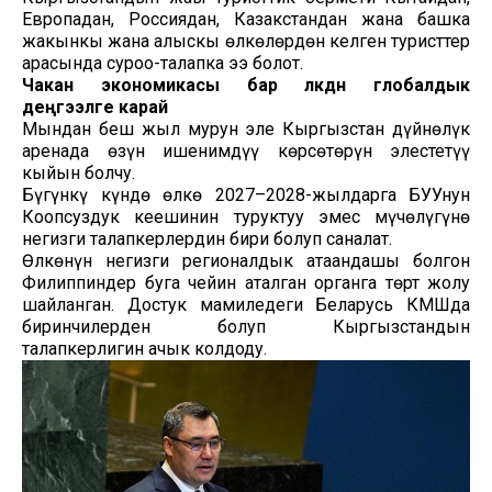
Европадан, Россиядан, Казакстандан жана башка
жакынкы жана алыскы өлкөлөрдөн келген туристтер
арасында суроо-талапка ээ болот.
Чакан экономикасы бар өлкөдөн глобалдык
деңгээлге карай
Мындан беш жыл мурун эле Кыргызстан дүйнөлүк
аренада өзүн ишенимдүү көрсөтөрүн элестетүү
кыйын болчу.
Бүгүнкү күндө өлкө 2027–2028-жылдарга БУУнун
Коопсуздук кеңешинин туруктуу эмес мүчөлүгүнө
негизги талапкерлердин бири болуп саналат.
Өлкөнүн негизги регионалдык атаандашы болгон
Филиппиндер буга чейин аталган органга төрт жолу
шайланган. Достук мамиледеги Беларусь КМШда
биринчилерден болуп Кыргызстандын
талапкерлигин ачык колдоду.