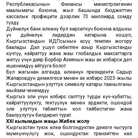
Республикасынын Финансы министрлигинин
маалыматы боюнча, жыл башында бюджеттин
кассалык профицити дээрлик 73 миллиард сомду
түздү.
Дүйнөлүк банк өлкөнү бул көрсөткүч боюнча алдыңкы
үч дүйнөлүк лидердин катарына кошуп,
Кыргызстандын ИДПсынын өсүү темпин жогору
баалады. Дал ушул себептен азыр Кыргызстанды
күчтүү, кайраттуу жана жаңы глобалдык максаттарга
жетүү үчүн даяр Борбор Азиянын жаңы ак илбирси деп
ишенимдүү айтууга болот.
Бул жагынан алганда, өлкөнүн президенти Садыр
Жапаровдун демилгеси менен ак илбирс 2023-жылы
Кыргызстандын улуттук символу катары таанылганы
мыйзам ченемдүү.
Кыргыз эли үчүн илбирс салттуу түрдө күч-кубатты,
кайраттуулукту, тектүүлүк менен эрдикти, ошондой
эле улуттук табияттын кол тийбестигин жана
баалуулугун билдирип турат.
XXI кылымдын жаңы Жибек жолу
Кыргызстан туюк өлкө болгондуктан деңизге чыгууга
мүмкүнчүлүгү жок, ошондуктан транзиттен көз