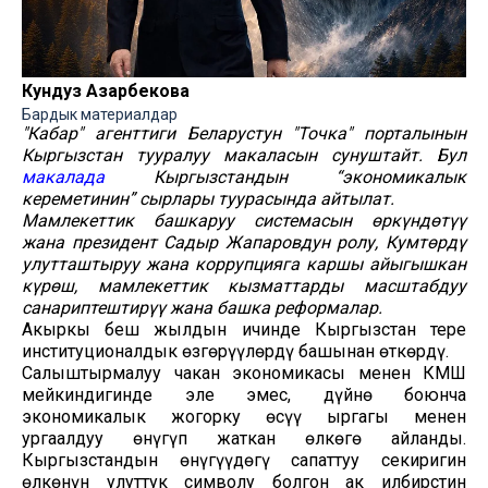
Кундуз Азарбекова
Бардык материалдар
"Кабар" агенттиги Беларустун "Точка" порталынын
Кыргызстан тууралуу макаласын сунуштайт. Бул
макалада
Кыргызстандын “экономикалык
кереметинин” сырлары туурасында айтылат.
Мамлекеттик башкаруу системасын өркүндөтүү
жана президент Садыр Жапаровдун ролу, Кумтөрдү
улутташтыруу жана коррупцияга каршы айыгышкан
күрөш, мамлекеттик кызматтарды масштабдуу
санариптештирүү жана башка реформалар.
Акыркы беш жылдын ичинде Кыргызстан терең
институционалдык өзгөрүүлөрдү башынан өткөрдү.
Салыштырмалуу чакан экономикасы менен КМШ
мейкиндигинде эле эмес, дүйнө боюнча
экономикалык жогорку өсүү ыргагы менен
ургаалдуу өнүгүп жаткан өлкөгө айланды.
Кыргызстандын өнүгүүдөгү сапаттуу секиригин
өлкөнүн улуттук символу болгон ак илбирстин