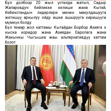
Бул долбоор 20 жыл үстөлдө жатып, Садыр
Жапаровдун бийликке келиши жана Кытай,
Өзбекстандын лидерлери менен макулдашууга
жетишүү аркылуу ойду ишке ашырууга киришүүгө
мүмкүн болду.
Бул темир жол каттамы Кытайдан Борбор Азияга эң
кыска коридор жана Азиядан Европага жана
Жакынкы Чыгышка жаңы альтернативдүү каттам
болот.