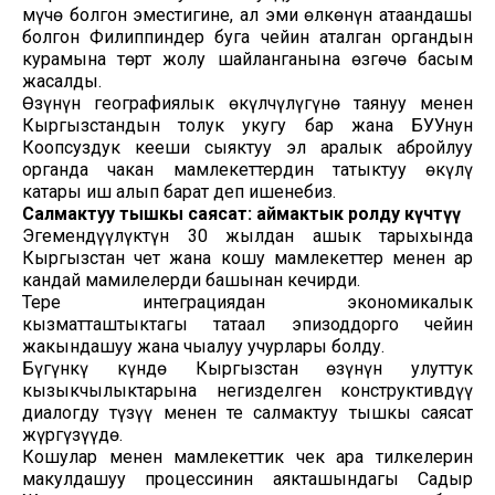
мүчө болгон эместигине, ал эми өлкөнүн атаандашы
болгон Филиппиндер буга чейин аталган органдын
курамына төрт жолу шайланганына өзгөчө басым
жасалды.
Өзүнүн географиялык өкүлчүлүгүнө таянуу менен
Кыргызстандын толук укугу бар жана БУУнун
Коопсуздук кеңеши сыяктуу эл аралык абройлуу
органда чакан мамлекеттердин татыктуу өкүлү
катары иш алып барат деп ишенебиз.
Салмактуу тышкы саясат: аймактык ролду күчөтүү
Эгемендүүлүктүн 30 жылдан ашык тарыхында
Кыргызстан чет жана коңшу мамлекеттер менен ар
кандай мамилелерди башынан кечирди.
Терең интеграциядан экономикалык
кызматташтыктагы ​​татаал эпизоддорго чейин
жакындашуу жана чыңалуу учурлары болду.
Бүгүнкү күндө Кыргызстан өзүнүн улуттук
кызыкчылыктарына негизделген конструктивдүү
диалогду түзүү менен тең салмактуу тышкы саясат
жүргүзүүдө.
Коңшулар менен мамлекеттик чек ара тилкелерин
макулдашуу процессинин аякташындагы Садыр