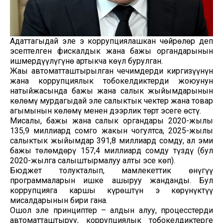
Адаттагыдай эле эң коррупциялашкан чөйрөлөр деп
эсептелген фискалдык жана бажы органдарынын
ишмердүүлүгүнө артыкча көңүл бурулган.
Жаңы автоматташтырылган чечимдерди киргизүүнүн
жана коррупциялык тобокелдиктерди жоюунун
натыйжасында бажы жана салык жыйымдарынын
көлөмү мурдагыдай эле салыктык чектер жана товар
агымынын көлөмү менен дээрлик төрт эсеге өстү.
Мисалы, бажы жана салык органдары 2020-жылы
135,9 миллиард сомго жакын чогултса, 2025-жылы
салыктык жыйымдар 391,8 миллиард сомду, ал эми
бажы төлөмдөрү 157,4 миллиард сомду түздү (бул
2020-жылга салыштырмалуу алты эсе көп).
Бюджет толукталып, мамлекеттик өнүгүү
программаларын ишке ашыруу жанданды. Бул
коррупцияга каршы күрөштүн эң көрүнүктүү
мисалдарынын бири гана.
Ошол эле принциптер – алдын алуу, процесстерди
автоматташтыруу, коррупциялык тобокелдиктерге