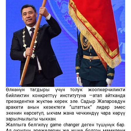
Өлкөнүн тагдыры үчүн толук жоопкерчиликти
бийликтин конкреттүү институтуна —атап айтканда
президентке жүктөө керек эле. Садыр Жапаровдун
аракети анын кезектеги “штаттык” лидер эмес
экенин көрсөтүп, ыкчам жана чечкиндүү чара көрүү
зарылчылыгы чыккан.
Жалпыга белгилүү game changer деген түшүнүк бар.
Ал оюндун эрежелерин же ишке болгон мамилени