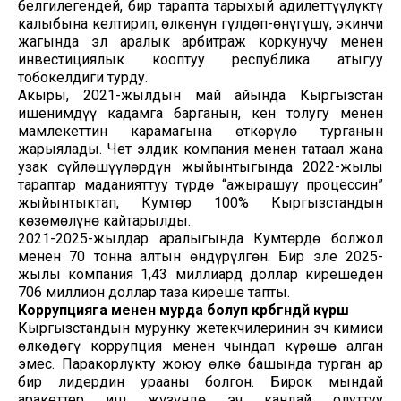
белгилегендей, бир тарапта тарыхый адилеттүүлүктү
калыбына келтирип, өлкөнүн гүлдөп-өнүгүшү, экинчи
жагында эл аралык арбитраж коркунучу менен
инвестициялык кооптуу республика атыгуу
тобокелдиги турду.
Акыры, 2021-жылдын май айында Кыргызстан
ишенимдүү кадамга барганын, кен толугу менен
мамлекеттин карамагына өткөрүлө турганын
жарыялады. Чет элдик компания менен татаал жана
узак сүйлөшүүлөрдүн жыйынтыгында 2022-жылы
тараптар маданияттуу түрдө “ажырашуу процессин”
жыйынтыктап, Кумтөр 100% Кыргызстандын
көзөмөлүнө кайтарылды.
2021-2025-жылдар аралыгында Кумтөрдө болжол
менен 70 тонна алтын өндүрүлгөн. Бир эле 2025-
жылы компания 1,43 миллиард доллар кирешеден
706 миллион доллар таза киреше тапты.
Коррупцияга менен мурда болуп көрбөгөндөй күрөш
Кыргызстандын мурунку жетекчилеринин эч кимиси
өлкөдөгү коррупция менен чындап күрөшө алган
эмес. Паракорлукту жоюу өлкө башында турган ар
бир лидердин урааны болгон. Бирок мындай
аракеттер иш жүзүндө эч кандай олуттуу