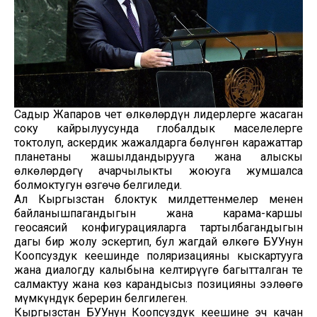
Садыр Жапаров чет өлкөлөрдүн лидерлерге жасаган
соңку кайрылуусунда глобалдык маселелерге
токтолуп, аскердик жаңжалдарга бөлүнгөн каражаттар
планетаны жашылдандырууга жана алыскы
өлкөлөрдөгү ачарчылыкты жоюуга жумшалса
болмоктугун өзгөчө белгиледи.
Ал Кыргызстан блоктук милдеттенмелер менен
байланышпагандыгын жана карама-каршы
геосаясий конфигурацияларга тартылбагандыгын
дагы бир жолу эскертип, бул жагдай өлкөгө БУУнун
Коопсуздук кеңешинде поляризацияны кыскартууга
жана диалогду калыбына келтирүүгө багытталган тең
салмактуу жана көз карандысыз позицияны ээлөөгө
мүмкүндүк берерин белгилеген.
Кыргызстан БУУнун Коопсуздук кеңешине эч качан