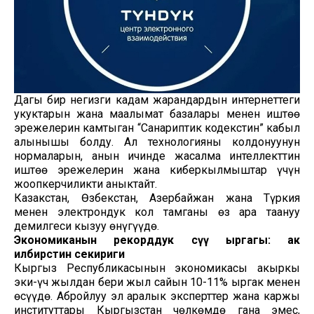
Дагы бир негизги кадам жарандардын интернеттеги
укуктарын жана маалымат базалары менен иштөө
эрежелерин камтыган “Санариптик кодекстин” кабыл
алынышы болду. Ал технологияны колдонуунун
нормаларын, анын ичинде жасалма интеллекттин
иштөө эрежелерин жана киберкылмыштар үчүн
жоопкерчиликти аныктайт.
Казакстан, Өзбекстан, Азербайжан жана Түркия
менен электрондук кол тамганы өз ара таануу
демилгеси кызуу өнүгүүдө.
Экономиканын рекорддук өсүү ыргагы: ак
илбирстин секириги
Кыргыз Республикасынын экономикасы акыркы
эки-үч жылдан бери жыл сайын 10-11% ыргак менен
өсүүдө. Абройлуу эл аралык эксперттер жана каржы
институттары Кыргызстан чөлкөмдө гана эмес,