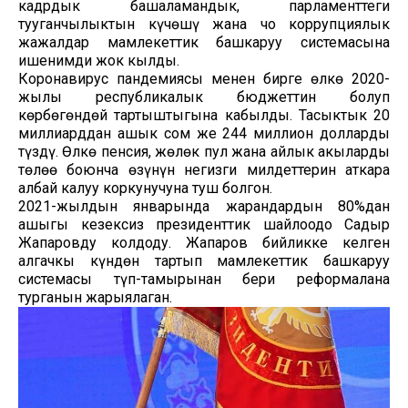
кадрдык башаламандык, парламенттеги
тууганчылыктын күчөшү жана чоң коррупциялык
жаңжалдар мамлекеттик башкаруу системасына
ишенимди жок кылды.
Коронавирус пандемиясы менен бирге өлкө 2020-
жылы республикалык бюджеттин болуп
көрбөгөндөй тартыштыгына кабылды. Таңсыктык 20
миллиарддан ашык сом же 244 миллион долларды
түздү. Өлкө пенсия, жөлөк пул жана айлык акыларды
төлөө боюнча өзүнүн негизги милдеттерин аткара
албай калуу коркунучуна туш болгон.
2021-жылдын январында жарандардын 80%дан
ашыгы кезексиз президенттик шайлоодо Садыр
Жапаровду колдоду. Жапаров бийликке келген
алгачкы күндөн тартып мамлекеттик башкаруу
системасы түп-тамырынан бери реформалана
турганын жарыялаган.