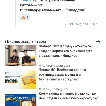
Бизнес жаңылыктары
"Кабар" ШКУ форумун өткөрүүгө
колдоо көрсөткөн өнөктөштөргө
ыраазычылык билдирет
09 Август 2026
2632
Чексиз 5G: Beeline эл аралык
роумингде жаңы муундагы
байланышты тартуулайт
06 Август 2026
306
Көл жээгиндеги кино: Ысык-Көлдө
Beeline’дан акысыз кино көрсөтүлөр