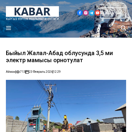
Кыр
Быйыл Жалал-Абад облусунда 3,5 миң
электр мамысы орнотулат
Аймак
713
23 Февраль 2026
12:29