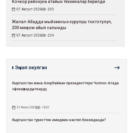
Кочкор районуна атайын техникалар берилди
07 Август 2026
203
Жалал-Абадда мыйзамсыз курулуш токтотулуп,
200 миң сом айып салынды
07 Август 2026
224
Эң көп окулган
Кыргызстан жана Азербайжан президенттери Чолпон-Атада
сүйлөшүүлөрдү өткөрдү
31 Июль 2026
1620
Кыргызстан туристтик имиджин кантип бекемдөөдө?