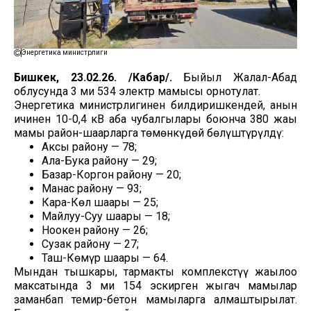
Энергетика министрлиги
Бишкек, 23.02.26. /Кабар/.
Быйыл Жалал-Абад
облусунда 3 миң 534 электр мамысы орнотулат.
Энергетика министрлигинен билдиришкендей, анын
ичинен 10-0,4 кВ аба чубалгылары боюнча 380 жаңы
мамы район-шаарларга төмөнкүдөй бөлүштүрүлдү:
Аксы району — 78;
Ала-Бука району — 29;
Базар-Коргон району — 20;
Манас району — 93;
Кара-Көл шаары — 25;
Майлуу-Суу шаары — 18;
Ноокен району — 26;
Сузак району — 27;
Таш-Көмүр шаары — 64.
Мындан тышкары, тармакты комплекстүү жаңылоо
максатында 3 миң 154 эскирген жыгач мамылар
заманбап темир-бетон мамыларга алмаштырылат.