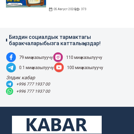
05 Август 2026
373
Биздин социалдык тармактагы
баракчаларыбызга катталыңыздар!
79 миң жазылуучу
110 миң жазылуучу
0.1 миң жазылуучу
100 миң жазылуучу
Элдик кабар
+996 777 1937 00
+996 777 1937 00