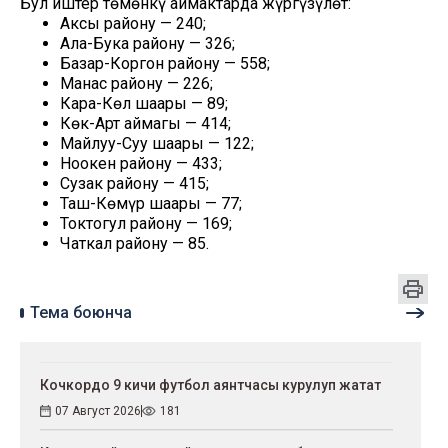
Бул иштер төмөнкү аймактарда жүргүзүлөт:
Аксы району — 240;
Ала-Бука району — 326;
Базар-Коргон району — 558;
Манас району — 226;
Кара-Көл шаары — 89;
Көк-Арт аймагы — 414;
Майлуу-Суу шаары — 122;
Ноокен району — 433;
Сузак району — 415;
Таш-Көмүр шаары — 77;
Токтогул району — 169;
Чаткал району — 85.
Тема боюнча
Кочкордо 9 кичи футбол аянтчасы курулуп жатат
07 Август 2026
181