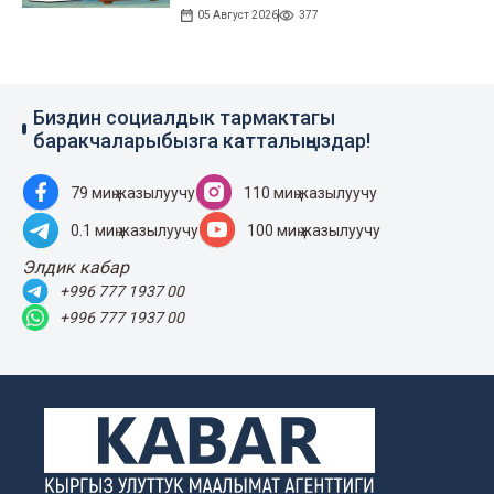
05 Август 2026
377
Биздин социалдык тармактагы
баракчаларыбызга катталыңыздар!
79 миң жазылуучу
110 миң жазылуучу
0.1 миң жазылуучу
100 миң жазылуучу
Элдик кабар
+996 777 1937 00
+996 777 1937 00