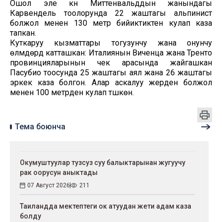
Ошол эле күнү Миттенвальддын жанындагы
Карвендель тоолорунда 22 жаштагы альпинист
болжол менен 130 метр бийиктиктен кулап каза
тапкан.
Куткаруу кызматтары тогузунчу жана онунчу
өлүмдөрдү катташкан: Италиянын Виченца жана Тренто
провинцияларынын чек арасында жайгашкан
Пасубио тоосунда 25 жаштагы аял жана 26 жаштагы
эркек каза болгон. Алар аскалуу жерден болжол
менен 100 метрден кулап түшкөн.
Тема боюнча
Окумуштуулар тузсуз суу балыктарынан жугуучу
рак оорусун аныктады
07 Август 2026
211
Таиландда мектептеги ок атуудан жети адам каза
болду