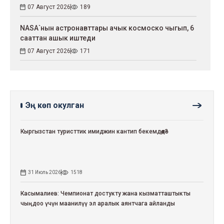
07 Август 2026
189
NASA`нын астронавттары ачык космоско чыгып, 6
сааттан ашык иштеди
07 Август 2026
171
Эң көп окулган
Кыргызстан туристтик имиджин кантип бекемдөөдө?
31 Июль 2026
1518
Касымалиев: Чемпионат достукту жана кызматташтыкты
чыңдоо үчүн маанилүү эл аралык аянтчага айланды