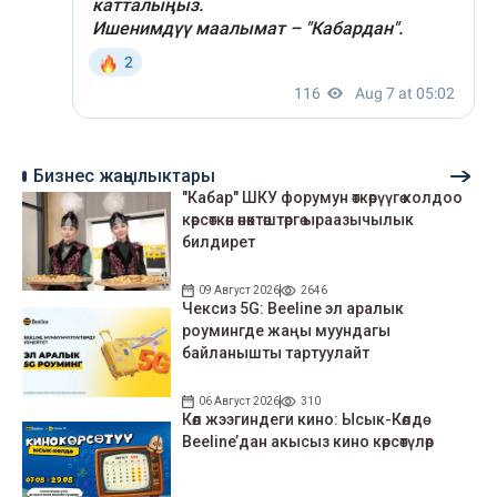
Бизнес жаңылыктары
"Кабар" ШКУ форумун өткөрүүгө колдоо
көрсөткөн өнөктөштөргө ыраазычылык
билдирет
09 Август 2026
2646
Чексиз 5G: Beeline эл аралык
роумингде жаңы муундагы
байланышты тартуулайт
06 Август 2026
310
Көл жээгиндеги кино: Ысык-Көлдө
Beeline’дан акысыз кино көрсөтүлөр