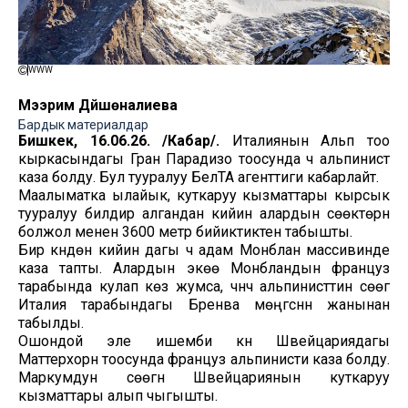
WWW
Мээрим Дүйшөналиева
Бардык материалдар
Бишкек, 16.06.26. /Кабар/.
Италиянын Альп тоо
кыркасындагы Гран Парадизо тоосунда үч альпинист
каза болду. Бул тууралуу БелТА агенттиги кабарлайт.
Маалыматка ылайык, куткаруу кызматтары кырсык
тууралуу билдирүү алгандан кийин алардын сөөктөрүн
болжол менен 3600 метр бийиктиктен табышты.
Бир күндөн кийин дагы үч адам Монблан массивинде
каза тапты. Алардын экөө Монбландын француз
тарабында кулап көз жумса, үчүнчү альпинисттин сөөгү
Италия тарабындагы Бренва мөңгүсүнүн жанынан
табылды.
Ошондой эле ишемби күнү Швейцариядагы
Маттерхорн тоосунда француз альпинисти каза болду.
Маркумдун сөөгүн Швейцариянын куткаруу
кызматтары алып чыгышты.