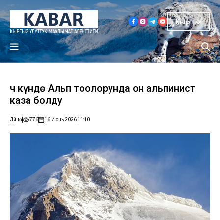
Кыр
Үч күндө Альп тоолорунда он альпинист
каза болду
Дүйнө
776
16 Июнь 2026
11:10