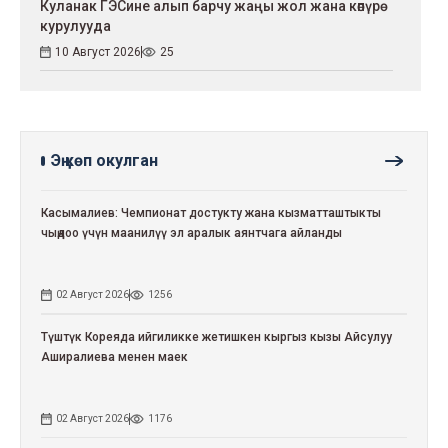
Куланак ГЭСине алып барчу жаңы жол жана көпүрө
курулууда
10 Август 2026
25
Эң көп окулган
Касымалиев: Чемпионат достукту жана кызматташтыкты
чыңдоо үчүн маанилүү эл аралык аянтчага айланды
02 Август 2026
1256
Түштүк Кореяда ийгиликке жетишкен кыргыз кызы Айсулуу
Аширалиева менен маек
02 Август 2026
1176