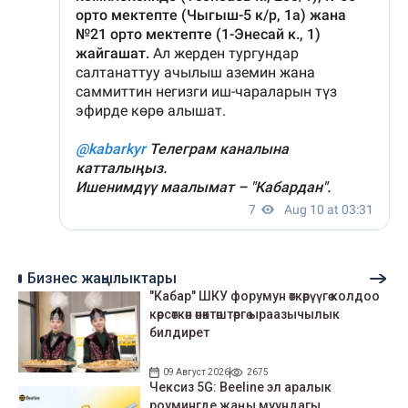
Бизнес жаңылыктары
"Кабар" ШКУ форумун өткөрүүгө колдоо
көрсөткөн өнөктөштөргө ыраазычылык
билдирет
09 Август 2026
2675
Чексиз 5G: Beeline эл аралык
роумингде жаңы муундагы