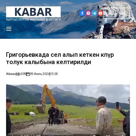
Кыр
Григорьевкада сел алып кеткен көпүрө
толук калыбына келтирилди
Аймак
309
09 Июль 2026
15:05