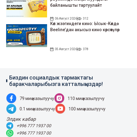
байланышты тартуулайт
06 Август 2026
312
Көл жээгиндеги кино: Ысык-Көлдө
Beeline’дан акысыз кино көрсөтүлөр
05 Август 2026
378
Биздин социалдык тармактагы
баракчаларыбызга катталыңыздар!
79 миң жазылуучу
110 миң жазылуучу
0.1 миң жазылуучу
100 миң жазылуучу
Элдик кабар
+996 777 1937 00
+996 777 1937 00