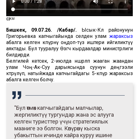
ӨКМ
Бишкек, 09.07.26. /Кабар/.
Ысык-Көл районунун
Григорьевка капчыгайында селден улам
жараксыз
абалга келген көпүрөнү оңдоп-түзөө иштери ийгиликтүү
аяктады. Бул тууралуу Өзгөчө кырдаалдар министрлиги
билдирди.
Белгилей кетсек, 2-июлда нөшөрлөп жааган жаандан
улам Чоң-Ак-Суу дарыясында суунун деңгээли
көтөрүлүп, натыйжада капчыгайдагы 5-көпүрө жараксыз
абалга келген болчу.
"Бул өтмөк капчыгайдагы малчылар,
жергиликтүү тургундар жана эс алууга
келген туристтер үчүн стратегиялык
мааниге ээ болгон. Көпүрөнү кыска
убакыттын ичинде кайра куруу ишине