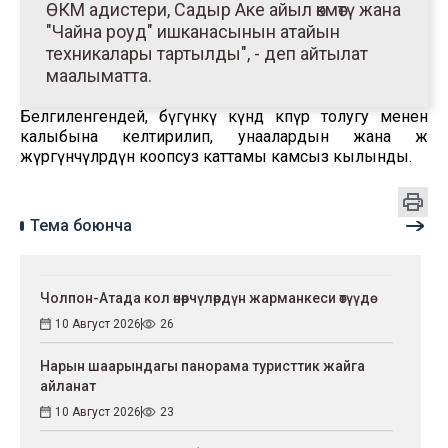
ӨКМ адистери, Садыр Аке айыл өкмөтү жана
"Чайна роуд" ишканасынын атайын
техникалары тартылды", - деп айтылат
маалыматта.
Белгиленгендей, бүгүнкү күндө көпүрө толугу менен
калыбына келтирилип, унаалардын жана жөө
жүргүнчүлөрдүн коопсуз каттамы камсыз кылынды.
Тема боюнча
Чолпон-Атада кол өнөрчүлөрдүн жарманкеси өтүүдө
10 Август 2026
26
Нарын шаарындагы панорама туристтик жайга
айланат
10 Август 2026
23