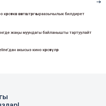
о көрсөткөн өнөктөштөргө ыраазычылык билдирет
умингде жаңы муундагы байланышты тартуулайт
line’дан акысыз кино көрсөтүлөр
агы
ыздар!