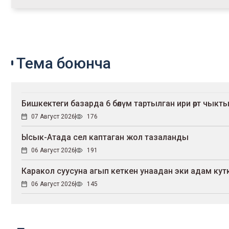
Тема боюнча
Бишкектеги базарда 6 бөлүм тартылган ири өрт чыкт
07 Август 2026
176
Ысык-Атада сел каптаган жол тазаланды
06 Август 2026
191
Каракол суусуна агып кеткен унаадан эки адам ку
06 Август 2026
145