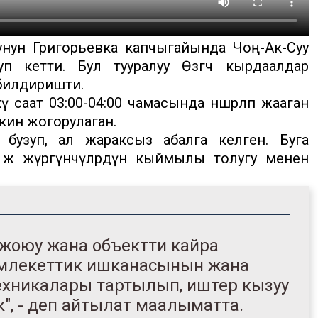
нун Григорьевка капчыгайында Чоң-Ак-Суу
зуп кетти. Бул тууралуу Өзгөчө кырдаалдар
билдиришти.
саат 03:00-04:00 чамасында нөшөрлөп жааган
кин жогорулаган.
 бузуп, ал жараксыз абалга келген. Буга
жөө жүргүнчүлөрдүн кыймылы толугу менен
жоюу жана объектти кайра
 мамлекеттик ишканасынын жана
ехникалары тартылып, иштер кызуу
к", - деп айтылат маалыматта.