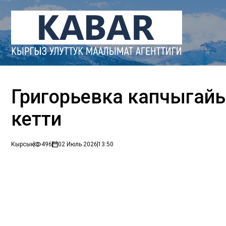
Григорьевка капчыгайын
кетти
Кырсык
496
02 Июль 2026
13:50