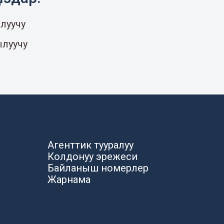
луучу
ылуучу
Агенттик тууралуу
Колдонуу эрежеси
Байланыш номерлер
Жарнама