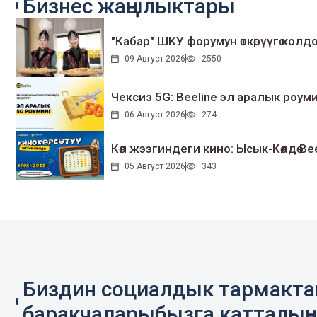
Бизнес жаңылыктары
"Кабар" ШКУ форумун өткөрүүгө колдо
09 Август 2026
2550
Чексиз 5G: Beeline эл аралык ро
06 Август 2026
274
Көл жээгиндеги кино: Ысык-Көлдө Bee
05 Август 2026
343
Биздин социалдык тармакт
баракчаларыбызга катталың