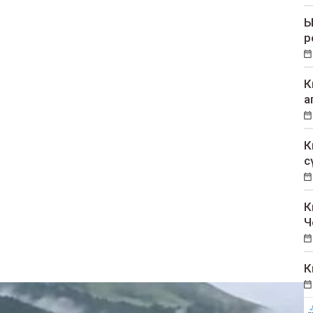
Ы
р
К
а
К
с
К
Ч
К