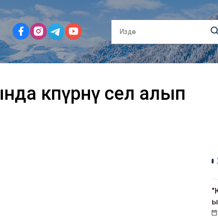
да көпүрөнү сел алып
"
ы