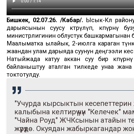
Бишкек, 02.07.26. /Кабар/.
Ысык-Көл району
дарыясынын суусу көтөрүлүп, көпүрөнү бу
министрлигинин облустук башкармагынан 
Маалыматка ылайык, 2-июлга караган түнкү 
жаандан улам дарыяда суунун деңгээли кес
Натыйжада катуу аккан суу бир көпүрөнү
байланыштуу аталган тилкеде унаа жана 
токтотулду.
"Учурда кырсыктын кесепеттерин 
калыбына келтирүү үчүн "Келечек"
"Чайна Роуд" ЖЧКсынын атайын т
жүрүүдө. Окуядан жабыркагандар жо