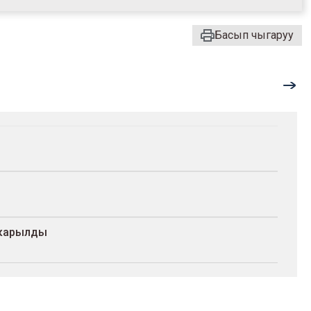
Басып чыгаруу
ы
ткарылды