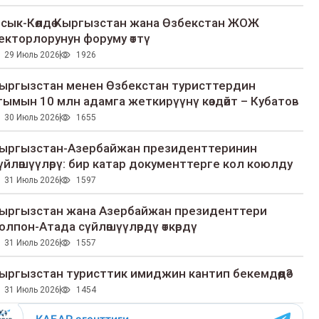
сык-Көлдө Кыргызстан жана Өзбекстан ЖОЖ
екторлорунун форуму өттү
29 Июль 2026
1926
ыргызстан менен Өзбекстан туристтердин
гымын 10 млн адамга жеткирүүнү көздөйт – Кубатов
30 Июль 2026
1655
ыргызстан-Азербайжан президенттеринин
үйлөшүүлөрү: бир катар документтерге кол коюлду
31 Июль 2026
1597
ыргызстан жана Азербайжан президенттери
олпон-Атада сүйлөшүүлөрдү өткөрдү
31 Июль 2026
1557
ыргызстан туристтик имиджин кантип бекемдөөдө?
31 Июль 2026
1454