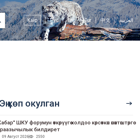
Кыр
Рус
Eng
Tur
中文
العربية
Эң көп окулган
Кабар" ШКУ форумун өткөрүүгө колдоо көрсөткөн өнөктөштөргө
раазычылык билдирет
09 Август 2026
2550