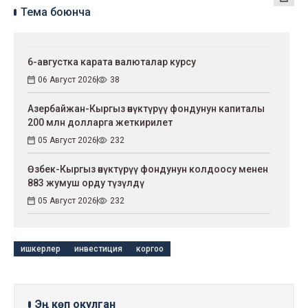
Тема боюнча
6-августка карата валюталар курсу
06 Август 2026
38
Азербайжан-Кыргыз өнүктүрүү фондунун капиталы
200 млн долларга жеткирилет
05 Август 2026
232
Өзбек-Кыргыз өнүктүрүү фондунун колдоосу менен
883 жумуш орду түзүлдү
05 Август 2026
232
ишкерлер
инвестиция
коргоо
Эң көп окулган