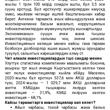
жылы 1 трлн 100 млрд сомдон ашты, бул 3,5 эсе
өсүүнү көрсөтүүдө. Бул көрсөткүчтөр ишкерлердин көмүскөдө
эмес, мыйзам чегинде иштей баштаганынан кабар
берет. Анткени тармакта ачык-айкындуулукка жана
жоопкерчиликке басым жасалып, коррупциялык
тобокелчиликтердин мүмкүнчүлүктөрү кыскартылды.
Экономиканын өсүшүнө ички жана тышкы
инвесторлордун салымы чоң экени шексиз.
Инвестициянын келиши менен кайсы гана тармак
болбосун долбоорлор ишке ашып, жумуш орундары
түзүлүп, салыктык кирешелердин көлөмү өсөт.
Чет өлкөлүк инвестициялардын түшүүсү сандар менен
Улуттук статистика комитетинин маалыматы боюнча,
акыркы төрт жыл ичинде Кыргызстанга келген тике
чет өлкөлүк инвестициялар кыйла көбөйдү. Маселен,
2020-жылы бул көрсөткүч 537,6 млн АКШ долларын
түзсө, 2024-жылы — 1 029,7 млн АКШ долларына
жетти. КМШдан тышкаркы өлкөлөрдөн келген
инвестиция – 31,9%, КМШ өлкөлөрүнөн келген
инвестиция – 68,1%.
Кайсы тармактарга инвестициялар көп келет?
Айыл чарбасы, токой чарбасы жана балык