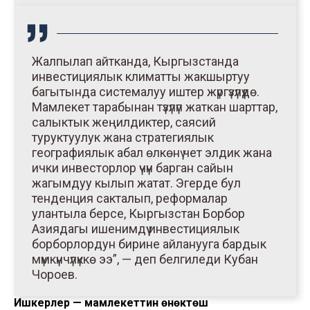
Жалпылап айтканда, Кыргызстанда
инвестициялык климатты жакшыртуу
багытында системалуу иштер жүргүзүлүүдө.
Мамлекет тарабынан түзүлүп жаткан шарттар,
салыктык жеңилдиктер, саясий
туруктуулук жана стратегиялык
географиялык абал өлкөнү чет элдик жана
ички инвесторлор үчүн барган сайын
жагымдуу кылып жатат. Эгерде бул
тенденция сакталып, реформалар
улантыла берсе, Кыргызстан Борбор
Азиядагы ишенимдүү инвестициялык
борборлордун бирине айланууга бардык
мүмкүнчүлүккө ээ”, — деп белгиледи Кубан
Чороев.
Ишкерлер — мамлекеттин өнөктөшү