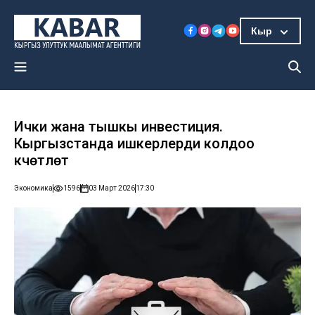
Кыр
Ички жана тышкы инвестиция.
Кыргызстанда ишкерлерди колдоо
күчөтүлөт
Экономика
1596
03 Март 2026
17:30