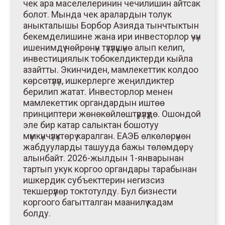
чек ара маселелеринин чечилишин айтсак
болот. Мында чек аралардын толук
аныкталышы Борбор Азияда тынчтыктын
бекемделишине жана ири инвесторлор үчүн
ишенимдүү чөйрөнүн түзүлүшүнө алып келип,
инвестициялык тобокелдиктерди кыйла
азайтты. Экинчиден, мамлекеттик колдоо
көрсөтүлүп, ишкерлерге жеңилдиктер
берилип жатат. Инвесторлор менен
мамлекеттик органдардын иштөө
принциптери жөнөкөйлөштүрүлүүдө. Ошондой
эле бир катар салыктан бошотуу
мүмкүнчүлүктөрү каралган. ЕАЭБ өлкөлөрүнөн
жабдууларды ташууда бажы төлөмдөрү
алынбайт. 2026-жылдын 1-январынан
тартып укук коргоо органдары тарабынан
ишкердик субъекттерин негизсиз
текшерүүлөр токтотулду. Бул бизнести
коргоого багытталган маанилүү кадам
болду.