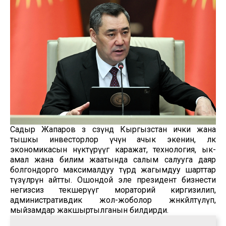
Садыр Жапаров өз сөзүндө Кыргызстан ички жана
тышкы инвесторлор үчүн ачык экенин, өлкө
экономикасын өнүктүрүүгө каражат, технология, ык-
амал жана билим жаатында салым салууга даяр
болгондорго максималдуу түрдө жагымдуу шарттар
түзүлөрүн айтты. Ошондой эле президент бизнести
негизсиз текшерүүгө мораторий киргизилип,
административдик жол-жоболор жөнөкөйлөтүлүп,
мыйзамдар жакшыртылганын билдирди.