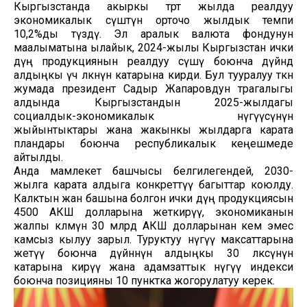
Кыргызстанда акыркы төрт жылда реалдуу
экономикалык өсүштүн орточо жылдык темпи
10,2%ды түздү. Эл аралык валюта фондунун
маалыматына ылайык, 2024-жылы Кыргызстан ички
дүң продукциянын реалдуу өсүшү боюнча дүйнөдө
алдыңкы үч өлкөнүн катарына кирди. Бул тууралуу өткөн
жумада президент Садыр Жапаровдун төрагалыгы
алдында Кыргызстандын 2025-жылдагы
социалдык-экономикалык өнүгүүсүнүн
жыйынтыктары жана жакынкы жылдарга карата
пландары боюнча республикалык кеңешмеде
айтылды.
Анда мамлекет башчысы белгилегендей, 2030-
жылга карата алдыга конкреттүү багыттар коюлду.
Калктын жан башына болгон ички дүң продукциясын
4500 АКШ долларына жеткирүү, экономиканын
жалпы көлөмүн 30 млрд АКШ долларынан кем эмес
камсыз кылуу зарыл. Туруктуу өнүгүү максаттарына
жетүү боюнча дүйнөнүн алдыңкы 30 өлкөсүнүн
катарына кирүү жана адамзаттык өнүгүү индекси
боюнча позицияны 10 пунктка жогорулатуу керек.