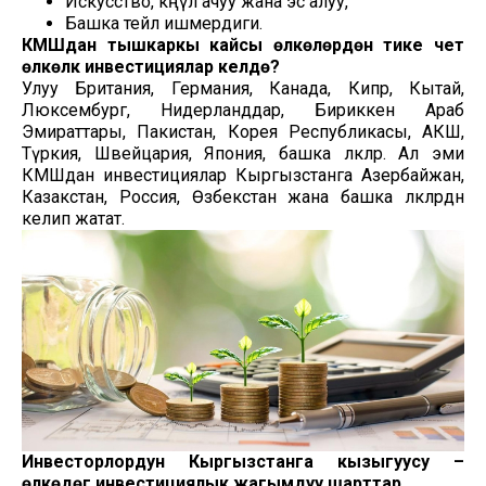
Искусство, көңүл ачуу жана эс алуу,
Башка тейлөө ишмердиги.
КМШдан тышкаркы кайсы өлкөлөрдөн тике чет
өлкөлүк инвестициялар келүүдө?
Улуу Британия, Германия, Канада, Кипр, Кытай,
Люксембург, Нидерланддар, Бириккен Араб
Эмираттары, Пакистан, Корея Республикасы, АКШ,
Түркия, Швейцария, Япония, башка өлкөлөр. Ал эми
КМШдан инвестициялар Кыргызстанга Азербайжан,
Казакстан, Россия, Өзбекстан жана башка өлкөлөрдөн
келип жатат.
Инвесторлордун Кыргызстанга кызыгуусу –
өлкөдөгү инвестициялык жагымдуу шарттар