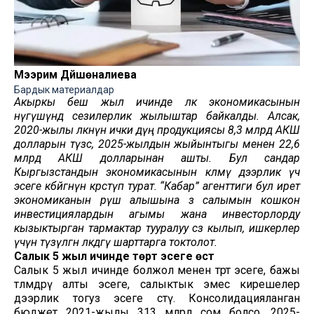
Мээрим Дүйшөналиева
Бардык материалдар
Акыркы беш жыл ичинде өлкө экономикасынын
өнүгүшүндө сезилерлик жылыштар байкалды. Алсак,
2020-жылы өлкөнүн ички дүң продукциясы 8,3 млрд АКШ
долларын түзсө, 2025-жылдын жыйынтыгы менен 22,6
млрд АКШ долларынан ашты. Бул сандар
Кыргызстандын экономикасынын көлөмү дээрлик үч
эсеге көбөйгөнүн көрсөтүп турат. “Кабар” агенттиги бул ирет
экономиканын өрүш алышына өз салымын кошкон
инвестициялардын агымы жана инвесторлорду
кызыктырган тармактар тууралуу сөз кылып, ишкерлер
үчүн түзүлгөн өлкөдөгү шарттарга токтолот.
Салык 5 жыл ичинде төрт эсеге өстү
Салык 5 жыл ичинде болжол менен төрт эсеге, бажы
төлөмдөрү алты эсеге, салыктык эмес кирешелер
дээрлик тогуз эсеге өстү. Консолидацияланган
бюджет 2021-жылы 313 млрд сом болсо, 2025-