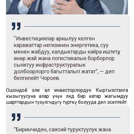
“Инвестициялар аркылуу келген
каражаттар негизинен энергетика, суу
менен жабдуу, калдыктарды кайра иштетүү,
өнөр жай жана логистикалык борборлор
сыяктуу инфраструктуралык
долбоорлорго багытталып жатат”, — деп
белгилейт Чороев.
Ошондой эле ал инвесторлордун Кыргызстанга
кызыгуусуна алар үчүн өлкөдө бир катар жагымдуу
шарттардын түзүлгөндүгү түрткү болууда деп эсептейт.
“Биринчиден, саясий туруктуулук жана