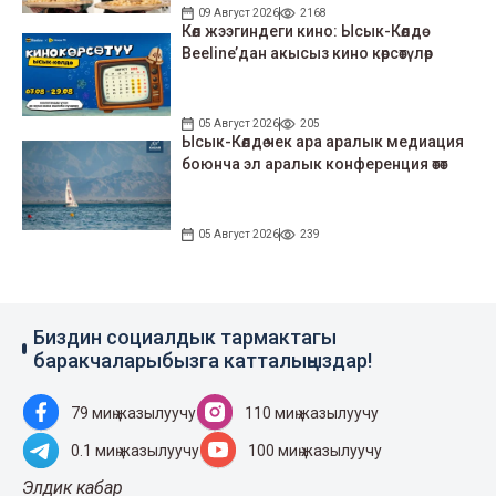
09 Август 2026
2168
Көл жээгиндеги кино: Ысык-Көлдө
Beeline’дан акысыз кино көрсөтүлөр
05 Август 2026
205
Ысык-Көлдө чек ара аралык медиация
боюнча эл аралык конференция өтөт
05 Август 2026
239
Биздин социалдык тармактагы
баракчаларыбызга катталыңыздар!
79 миң жазылуучу
110 миң жазылуучу
0.1 миң жазылуучу
100 миң жазылуучу
Элдик кабар