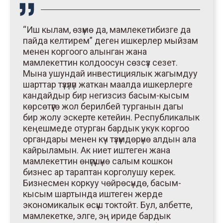
“Иш кылам, өзүмө да, мамлекетибизге да
пайда келтирем” деген ишкерлер мыйзам
менен коргоого алынган жана
мамлекеттин колдоосун сөзсүз сезет.
Мына ушундай инвестициялык жагымдуу
шарттар түзүлүп жаткан маалда ишкерлерге
кандайдыр бир негизсиз басым-кысым
көрсөтүүгө жол берилбей турганын дагы
бир жолу эскерте кетейин. Республикалык
кеңешмеде отурган бардык укук коргоо
органдары менен күч түзүмдөрүнө алдын ала
кайрыламын. Ак ниет иштеген жана
мамлекеттин өнүгүшүнө салым кошкон
бизнес ар тараптан корголушу керек.
Бизнесмен коркуу чөйрөсүндө, басым-
кысым шартында иштеген жерде
экономикалык өсүш токтойт. Бул, албетте,
мамлекетке, элге, эң ириде бардык