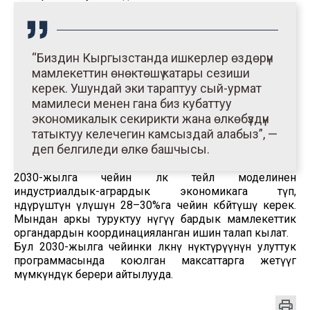
“Биздин Кыргызстанда ишкерлер өздөрүн
мамлекеттин өнөктөшү катары сезиши
керек. Ушундай эки тараптуу сый-урмат
мамилеси менен гана биз кубаттуу
экономикалык секирикти жана өлкөбүздүн
татыктуу келечегин камсыздай алабыз”, —
деп белгиледи өлкө башчысы.
2030-жылга чейин өлкө тейлөө моделинен
индустриалдык-агрардык экономикага өтүп,
өндүрүштүн үлүшүн 28–30%га чейин көбөйтүшү керек.
Мындан аркы туруктуу өнүгүү бардык мамлекеттик
органдардын координацияланган ишин талап кылат.
Бул 2030-жылга чейинки өлкөнү өнүктүрүүнүн улуттук
программасында коюлган максаттарга жетүүгө
мүмкүндүк берери айтылууда.