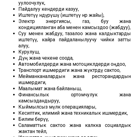
уулоочулук,
Пайдалуу кендерди казуу,
Иштетүү өндүрүшү (иштетүү өнөр жайы),
Электр энергиясы, газ, буу жана
кондицияланган аба менен камсыздоо (жабдуу),
Суу менен жабдуу, тазалоо жана калдыктарды
иштетүү, кайра пайдаланылуучу чийки затты
алуу,
Курулуш,
Дүң жана чекене соода,
Автомобилдерди жана мотоциклдерди оңдоо,
Транспорт ишмердиги жана жүктөрдү сактоо,
Мейманканалардын жана ресторандардын
ишмердиги,
Маалымат жана байланыш,
Финансылык ортомчулук жана
камсыздандыруу,
Кыймылсыз мүлк операциялары,
Кесиптик, илимий жана техникалык ишмердик,
Билим берүү,
Саламаттык сактоо жана калкка социалдык
жактан тейлөө,