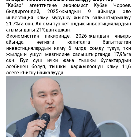
“Кабар” агенттигине экономист Кубан Чороев
билдиргендей, 2025-жылдын 9 айында эле
инвестиция көлөмү мурунку жылга салыштырмалуу
21,7%га өскөн. Ал эми түз чет элдик инвестициялардын
агымы дагы 21%дан ашкан.
Экономисттин пикиринде, 2026-жылдын январь
айында негизги капиталга багытталган
инвестициялардын көлөмү 6 млрд сомду түзүп, өткөн
жылдын ушул мезгилине салыштырганда 17,9%га
өскөн. Бул өсүш ички жана тышкы булактардын
эсебинен болуп, тышкы каржылоонун көлөмү 11,6
эсеге көбөйгөнү байкалууда.