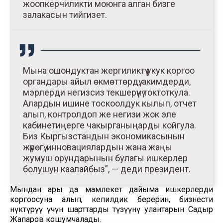
жоопкерчиликти моюнга алган бизге
залакасын тийгизет.
Мына ошондуктан жергиликтүү укук коргоо
органдары айыл өкмөттөрдү, акимдерди,
мэрлерди негизсиз текшерүүнү токтоткула.
Алардын ишине тоскоолдук кылып, отчет
алып, контролдоп же негизи жок эле
кабинетиңерге чакырганыңарды койгула.
Биз Кыргызстандын экономикасынын
жүрөгү, инновациялардын жана жаңы
жумуш орундарынын булагы ишкерлер
болушун каалайбыз”, — деди президент.
Мындан ары да мамлекет дайыма ишкерлерди
коргоосуна алып, кепилдик берерин, бизнести
өнүктүрүү үчүн шарттарды түзүүнү улантарын Садыр
Жапаров кошумчалады.