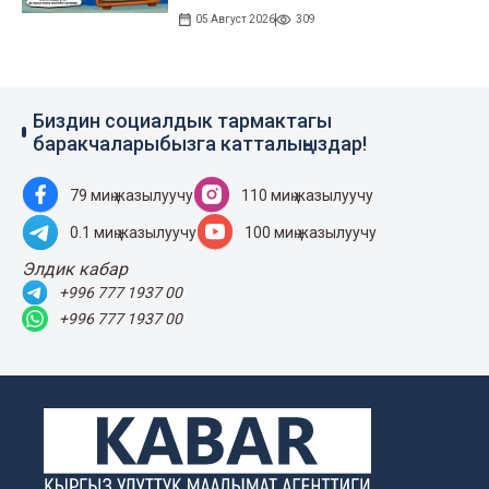
05 Август 2026
309
Биздин социалдык тармактагы
баракчаларыбызга катталыңыздар!
79 миң жазылуучу
110 миң жазылуучу
0.1 миң жазылуучу
100 миң жазылуучу
Элдик кабар
+996 777 1937 00
+996 777 1937 00