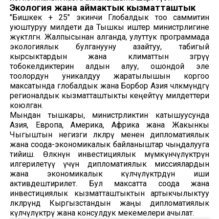
Экология жана аймактык кызматташтык
"Бишкек + 25" экинчи Глобалдык тоо саммитин
уюштуруу милдети да Тышкы иштер министрлигине
жүктөлгөн. Жалпысынан алганда, улуттук программада
экологиялык булганууну азайтуу, табигый
кырсыктардын жана климаттын өзгөрүү
тобокелдиктерин алдын алуу, ошондой эле
тоолордун уникалдуу жаратылышын коргоо
максатында глобалдык жана Борбор Азия чөлкөмүндөгү
регионалдык кызматташтыкты кеңейтүү милдеттери
коюлган.
Мындан тышкары, министрликтин катышуусунда
Азия, Европа, Америка, Африка жана Жакынкы
Чыгыштын негизги өлкөлөрү менен дипломатиялык
жана соода-экономикалык байланыштар чыңдалууга
тийиш. Өлкөнүн инвестициялык мүмкүнчүлүктөрүн
илгерилетүү үчүн дипломатиялык миссиялардын
жана экономикалык өкүлчүлүктөрдүн иши
активдештирилет. Бул максатта соода жана
инвестициялык кызматташтыктын артыкчылыктуу
өлкөлөрүндө Кыргызстандын жаңы дипломатиялык
өкүлчүлүктөрү жана консулдук мекемелери ачылат.