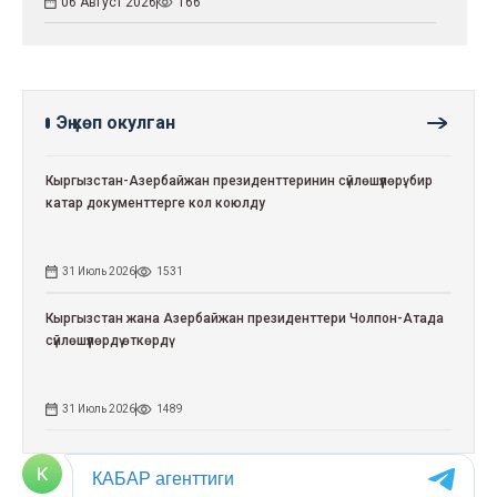
06 Август 2026
166
Эң көп окулган
Кыргызстан-Азербайжан президенттеринин сүйлөшүүлөрү: бир
катар документтерге кол коюлду
31 Июль 2026
1531
Кыргызстан жана Азербайжан президенттери Чолпон-Атада
сүйлөшүүлөрдү өткөрдү
31 Июль 2026
1489