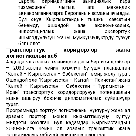
Европа биримдигинин авиациялык "кара
тизмесинен" чыгып, ата мекендик
авиакомпанияларга Европанын асманы ачылды.
Бул окуя Кыргызстандын тышкы саясатын
бекемдөөгө, ошондой эле экономикалык,
инвестициялык жана экспорттук
ишмердүүлүгүнө жаңы мүмкүнчүлүктөрдү түзүүгө
өбөлгө болот.
Транспорттук коридорлор жана
логистикалык хаб
Алдыда эл аралык маанидеги дагы бир ири долбоор
— 2030-жылга чейин курулуп бүтүшү пландалган
"Кытай – Кыргызстан – Өзбекстан" темир жолу турат.
Ошондой эле "Кыргызстан – Кытай – Пакистан" жана
"Кытай – Кыргызстан – Өзбекстан – Түркмөнстан –
Иран" транспорттук коридорлорунун потенциалын
ишке ашыруу боюнча дипломатиялык сүйлөшүүлөр
турат.
Программада порттук логистиканы өнүктүрүү жана эл
аралык порттор менен кызматташууну күчөтүү
милдети коюлган. Бул кадамдар Кыргызстандын
2030-жылга чейин эл аралык транзиттик жана
логистикалык хабга айланышына шарт түзөт.