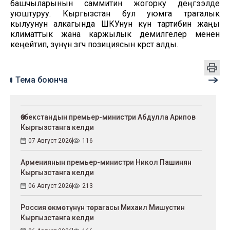
башчыларынын саммитин жогорку деңгээлде
уюштуруу. Кыргызстан бул уюмга төрагалык
кылуунун алкагында ШКУнун күн тартибин жаңы
климаттык жана каржылык демилгелер менен
кеңейтип, өзүнүн өзгөчө позициясын көрсөтө алды.
Тема боюнча
Өзбекстандын премьер-министри Абдулла Арипов
Кыргызстанга келди
07 Август 2026
116
Армениянын премьер-министри Никол Пашинян
Кыргызстанга келди
06 Август 2026
213
Россия өкмөтүнүн төрагасы Михаил Мишустин
Кыргызстанга келди