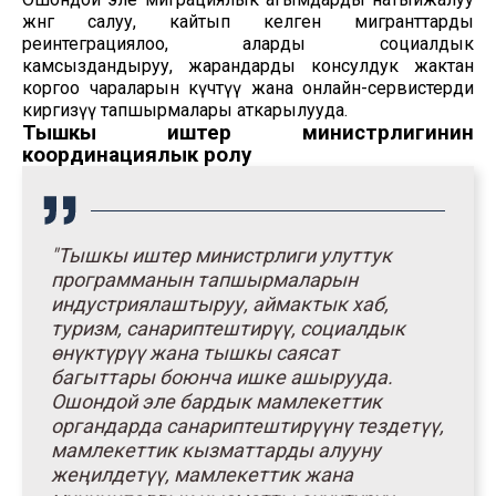
жөнгө салуу, кайтып келген мигранттарды
реинтеграциялоо, аларды социалдык
камсыздандыруу, жарандарды консулдук жактан
коргоо чараларын күчөтүү жана онлайн-сервистерди
киргизүү тапшырмалары аткарылууда.
Тышкы иштер министрлигинин
координациялык ролу
"Тышкы иштер министрлиги улуттук
программанын тапшырмаларын
индустриялаштыруу, аймактык хаб,
туризм, санариптештирүү, социалдык
өнүктүрүү жана тышкы саясат
багыттары боюнча ишке ашырууда.
Ошондой эле бардык мамлекеттик
органдарда санариптештирүүнү тездетүү,
мамлекеттик кызматтарды алууну
жеңилдетүү, мамлекеттик жана