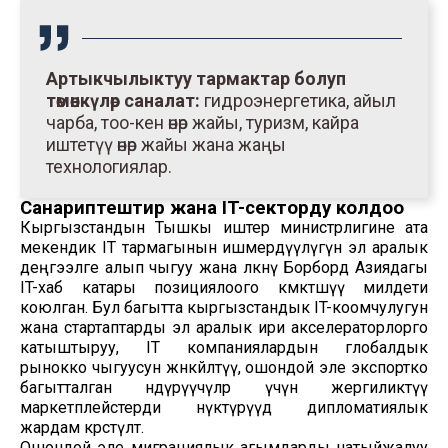
Артыкчылыктуу тармактар болуп
төмөнкүлөр саналат:
гидроэнергетика, айыл
чарба, тоо-кен өнөр жайы, туризм, кайра
иштетүү өнөр жайы жана жаңы
технологиялар.
Санариптештирүү жана IT-секторду колдоо
Кыргызстандын Тышкы иштер министрлигине ата
мекендик IT тармагынын ишмердүүлүгүн эл аралык
деңгээлге алып чыгуу жана өлкөнү Борборд Азиядагы
IT-хаб катары позициялоого көмөктөшүү милдети
коюлган. Бул багытта кыргызстандык IT-коомчулугун
жана стартаптарды эл аралык ири акселераторлорго
катыштыруу, IT компаниялардын глобалдык
рынокко чыгуусун жөнөкөйлөтүү, ошондой эле экспортко
багытталган өндүрүүчүлөр үчүн жергиликтүү
маркетплейстерди өнүктүрүүдө дипломатиялык
жардам көрсөтүлөт.
Ошондой эле миграциялык агымдарды натыйжалуу