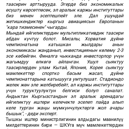
таасирин арттырууда. Эгерде биз экономикалык
өсүштү көрсөтпөсөк, эл аралык каржы институттары
биз менен эсептешпейт эле. Дал ушундай
жетишкендиктер кыргыз авиациясын Европанын
"кара тизмесинен" чыгарды.
Мындай ийгиликтердин мультипликативдик таасири
абдан күчтүү болот. Мисалы, Хорватия дүйнө
чемпионатына катышкан жылдары анын
экономикасы жанданып, инвестициянын көлөмү 2-3
эсе көбөйгөн. Финалга чыкканда инвесторлор үчүн
жагымдуу өлкөгө айланган. Ушул сыяктуу
таасирлерден улам Кытай, Япония, Корея сыяктуу
мамлекеттер спортко басым жасап, дүйнө
чемпионаттарына катышууга умтулушат. Стадиондо
желек жөн эле желбиребейт, ал каржы институттары
үчүн туруктуулуктун белгиси болуп саналат.
Андыктан Кыргызстандын эл аралык аренадагы
ийгиликтүү иштери келечекте эселеп пайда алып
келе турган жаңы мүмкүнчүлүктөргө жол ачары
бышык", - деди эксперт.
Тышкы иштер министрлигинин алдыдагы маанилүү
милдеттеринин бири — ШКУга мүчө мамлекеттердин