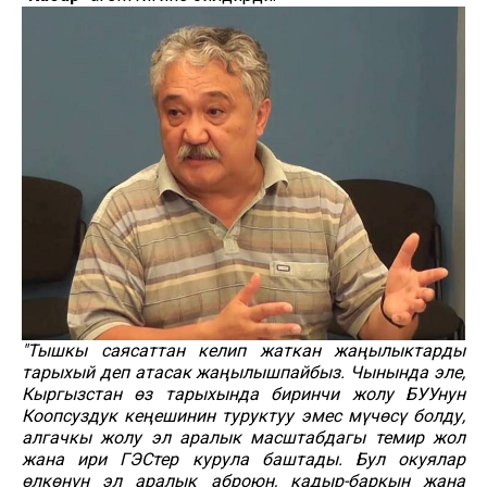
"Тышкы саясаттан келип жаткан жаңылыктарды
тарыхый деп атасак жаңылышпайбыз. Чынында эле,
Кыргызстан өз тарыхында биринчи жолу БУУнун
Коопсуздук кеңешинин туруктуу эмес мүчөсү болду,
алгачкы жолу эл аралык масштабдагы темир жол
жана ири ГЭСтер курула баштады. Бул окуялар
өлкөнүн эл аралык аброюн, кадыр-баркын жана