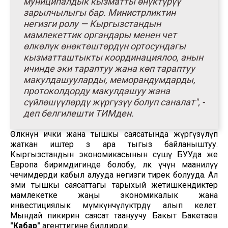
муниципалдык кызматты өнүктүрүү
зарылчылыгы бар. Министрликтин
негизги ролу — Кыргызстандын
мамлекеттик органдары менен чет
өлкөлүк өнөктөштөрдүн ортосундагы
кызматташтыкты координациялоо, анын
ичинде эки тараптуу жана көп тараптуу
макулдашууларды, меморандумдарды,
протоколдорду макулдашуу жана
сүйлөшүүлөрдү жүргүзүү болуп саналат", -
деп белгилешти ТИМден.
Өлкөнүн ички жана тышкы саясатында жүргүзүлүп
жаткан иштер өз ара тыгыз байланыштуу.
Кыргызстандын экономикасынын өсүшү БУУда же
Европа биримдигинде болобу, өлкө үчүн маанилүү
чечимдерди кабыл алууда негизги тирек болууда. Ал
эми тышкы саясаттагы тарыхый жетишкендиктер
мамлекетке жаңы экономикалык жана
инвестициялык мүмкүнчүлүктөрдү алып келет.
Мындай пикирин саясат таануучу Бакыт Бакетаев
"Кабар"
агенттигине билдирди.