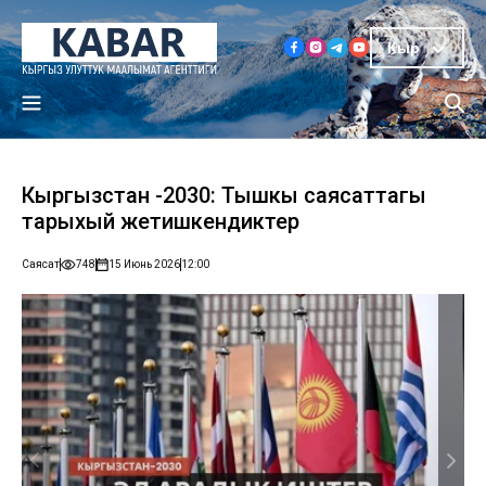
Кыр
Кыргызстан -2030: Тышкы саясаттагы
тарыхый жетишкендиктер
Саясат
748
15 Июнь 2026
12:00