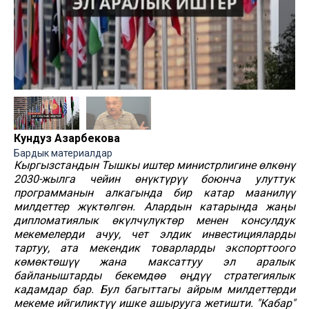
Кундуз Азарбекова
Бардык материалдар
Кыргызстандын Тышкы иштер министрлигине өлкөнү
2030-жылга чейин өнүктүрүү боюнча улуттук
программанын алкагында бир катар маанилүү
милдеттер жүктөлгөн. Алардын катарында жаңы
дипломатиялык өкүлчүлүктөр менен консулдук
мекемелерди ачуу, чет элдик инвестицияларды
тартуу, ата мекендик товарларды экспорттоого
көмөктөшүү жана максаттуу эл аралык
байланыштарды бекемдөө өңдүү стратегиялык
кадамдар бар. Бул багыттагы айрым милдеттерди
мекеме ийгиликтүү ишке ашырууга жетишти. "Кабар"