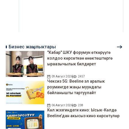
Бизнес жаңылыктары
"Кабар" ШКУ форумун өткөрүүгө
колдоо көрсөткөн өнөктөштөргө
ыраазычылык билдирет
09 Август 2026
2457
Чексиз 5G: Beeline эл аралык
роумингде жаңы муундагы
байланышты тартуулайт
06 Август 2026
238
Көл жээгиндеги кино: Ысык-Көлдө
Beeline’дан акысыз кино көрсөтүлөр