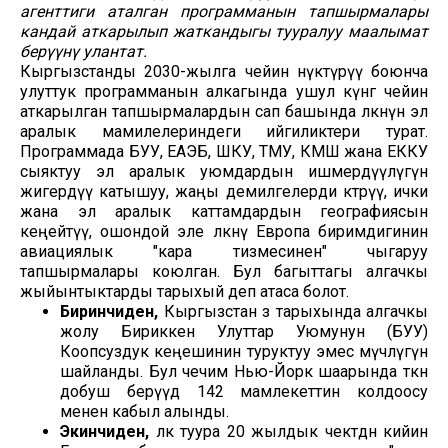
агенттиги аталган программанын тапшырмалары
кандай аткарылып жаткандыгы тууралуу маалымат
берүүнү улантат.
Кыргызстанды 2030-жылга чейин өнүктүрүү боюнча
улуттук программанын алкагында ушул күнгө чейин
аткарылган тапшырмалардын сап башында өлкөнүн эл
аралык мамилелериндеги ийгиликтери турат.
Программада БУУ, ЕАЭБ, ШКУ, ТМУ, КМШ жана ЕККУ
сыяктуу эл аралык уюмдардын ишмердүүлүгүнө
жигердүү катышуу, жаңы демилгелерди көтөрүү, ички
жана эл аралык каттамдардын географиясын
кеңейтүү, ошондой эле өлкөнү Европа биримдигинин
авиациялык "кара тизмесинен" чыгаруу
тапшырмалары коюлган. Бул багыттагы алгачкы
жыйынтыктарды тарыхый деп атаса болот.
Биринчиден,
Кыргызстан өз тарыхында алгачкы
жолу Бириккен Улуттар Уюмунун (БУУ)
Коопсуздук кеңешинин туруктуу эмес мүчөлүгүнө
шайланды. Бул чечим Нью-Йорк шаарында өткөн
добуш берүүдө 142 мамлекеттин колдоосу
менен кабыл алынды.
Экинчиден,
өлкө туура 20 жылдык чектөөдөн кийин