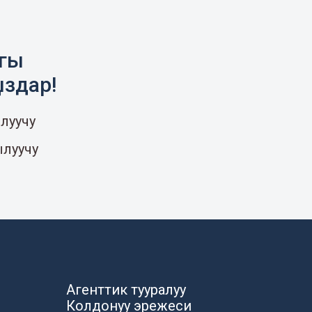
агы
ыздар!
луучу
ылуучу
Агенттик тууралуу
Колдонуу эрежеси