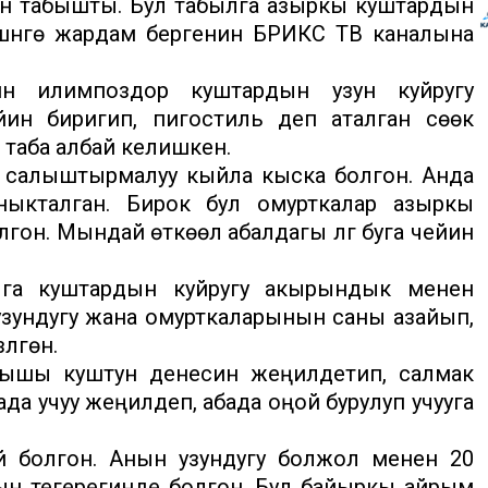
н табышты. Бул табылга азыркы куштардын
шүнүүгө жардам бергенин БРИКС ТВ каналына
ин илимпоздор куштардын узун куйругу
ин биригип, пигостиль деп аталган сөөк
п таба албай келишкен.
ө салыштырмалуу кыйла кыска болгон. Анда
ыкталган. Бирок бул омурткалар азыркы
гон. Мындай өткөөл абалдагы үлгү буга чейин
лга куштардын куйругу акырындык менен
 узундугу жана омурткаларынын саны азайып,
үлгөн.
рышы куштун денесин жеңилдетип, салмак
а учуу жеңилдеп, абада оңой бурулуп учууга
й болгон. Анын узундугу болжол менен 20
дын тегерегинде болгон. Бул байыркы айрым