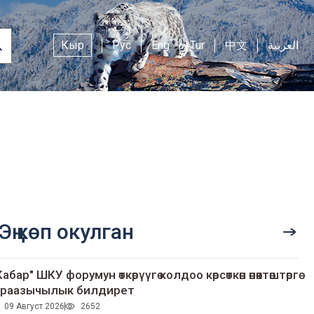
Кыр
Рус
Eng
Tur
中文
العربية
Эң көп окулган
Кабар" ШКУ форумун өткөрүүгө колдоо көрсөткөн өнөктөштөргө
раазычылык билдирет
09 Август 2026
2652