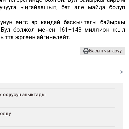
 учууга ыңгайлашып, бат эле майда болуп
нун өнүгүүсү ар кандай баскычтагы байыркы
 Бул болжол менен 161–143 миллион жыл
тта жүргөнүн айгинелейт.
Басып чыгаруу
ак оорусун аныктады
болду