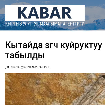
Кытайда өзгөчө куйрукт
табылды
Дүйнө
601
07 Июль 2026
11:05