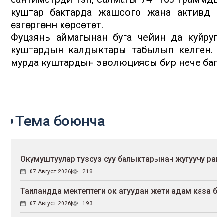
куштар бактарда жашоого жана активдүү
өзгөргөнүн көрсөтөт.
Фуцзянь аймагынан буга чейин да куйругу
куштардын калдыктары табылып келген.
мурда куштардын эволюциясы бир нече багы
Тема боюнча
Окумуштуулар тузсуз суу балыктарынан жугуучу р
07 Август 2026
218
Таиландда мектептеги ок атуудан жети адам каза 
07 Август 2026
193