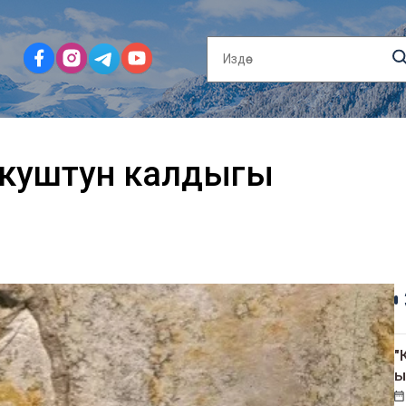
уу куштун калдыгы
"
ы