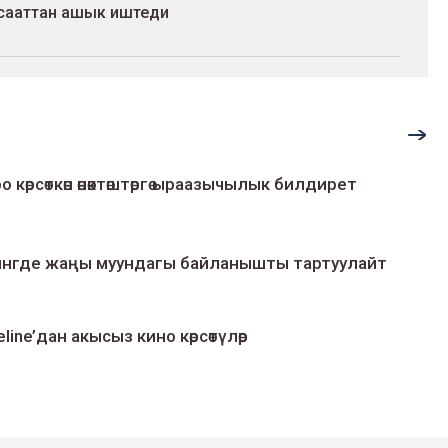
 сааттан ашык иштеди
о көрсөткөн өнөктөштөргө ыраазычылык билдирет
умингде жаңы муундагы байланышты тартуулайт
line’дан акысыз кино көрсөтүлөр