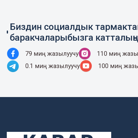
Биздин социалдык тармакт
баракчаларыбызга катталың
79 миң жазылуучу
110 миң жазы
0.1 миң жазылуучу
100 миң жаз