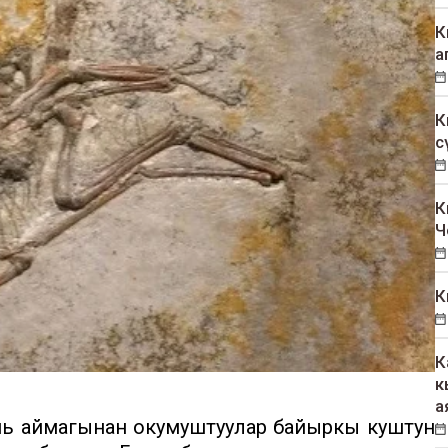
К
а
К
с
К
Ч
К
К
к
а
ь аймагынан окумуштуулар байыркы куштун