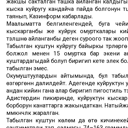
жакшы сакталган ташка айланган калдыгы
кыска куйругу кандайча пайда болгонун тү
таянып, Казинформ кабарлады.
Маалыматта белгиленгендей, буга чей
кыскарганбы же куйрук омурткалары кий
түзүлүшүнө айланганбы деген суроого так жоо
Табылган куштун куйругу байыркы түрлөрг
болжол менен 15 омуртка бар экени ан
куштардагыдай болуп биригип кете элек бол
табылган эмес.
Окумуштуулардын айтымында, бул табы
өзгөргөнүн далилдейт. Адегенде куйруктун
андан кийин гана алар биригип пигостиль түз
Адистердин пикиринде, куйруктун кыска
борборун канаттарга жакындаткан. Натыйжад
мүмкүнчүлүк жаралган.
Табылган куштун көлөмү да өтө кичинеке
сантиметрди түзүп, салмагы 74–163 грамм