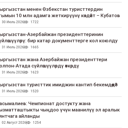
ыргызстан менен Өзбекстан туристтердин
гымын 10 млн адамга жеткирүүнү көздөйт – Кубатов
30 Июль 2026
1722
ыргызстан-Азербайжан президенттеринин
үйлөшүүлөрү: бир катар документтерге кол коюлду
31 Июль 2026
1665
ыргызстан жана Азербайжан президенттери
олпон-Атада сүйлөшүүлөрдү өткөрдү
31 Июль 2026
1623
ыргызстан туристтик имиджин кантип бекемдөөдө?
31 Июль 2026
1520
асымалиев: Чемпионат достукту жана
ызматташтыкты чыңдоо үчүн маанилүү эл аралык
янтчага айланды
02 Август 2026
1254