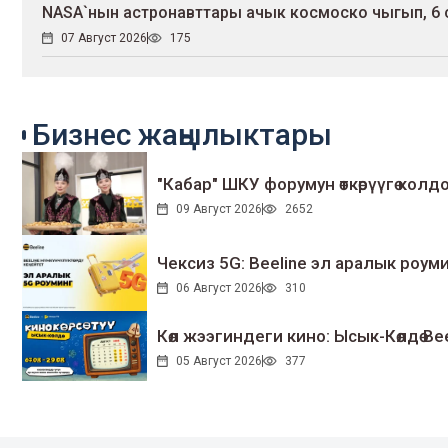
NASA`нын астронавттары ачык космоско чыгып, 6
07 Август 2026
175
Бизнес жаңылыктары
"Кабар" ШКУ форумун өткөрүүгө колдо
09 Август 2026
2652
Чексиз 5G: Beeline эл аралык ро
06 Август 2026
310
Көл жээгиндеги кино: Ысык-Көлдө Bee
05 Август 2026
377