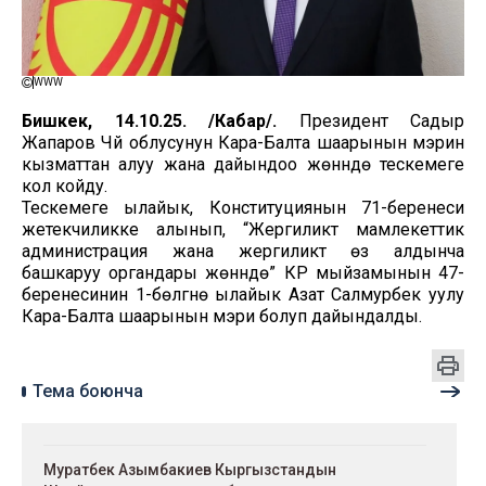
WWW
Бишкек, 14.10.25. /Кабар/.
Президент Садыр
Жапаров Чүй облусунун Кара-Балта шаарынын мэрин
кызматтан алуу жана дайындоо жөнүндө тескемеге
кол койду.
Тескемеге ылайык, Конституциянын 71-беренеси
жетекчиликке алынып, “Жергиликтүү мамлекеттик
администрация жана жергиликтүү өз алдынча
башкаруу органдары жөнүндө” КР мыйзамынын 47-
беренесинин 1-бөлүгүнө ылайык Азат Салмурбек уулу
Кара-Балта шаарынын мэри болуп дайындалды.
Тема боюнча
Муратбек Азымбакиев Кыргызстандын