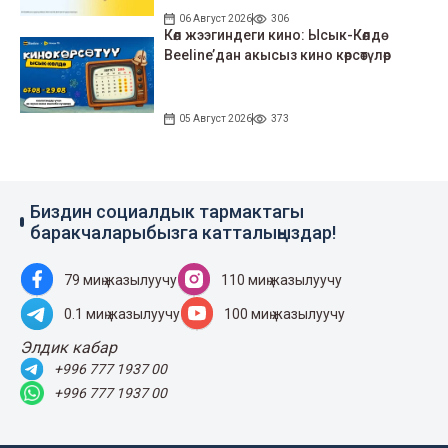
06 Август 2026
306
Көл жээгиндеги кино: Ысык-Көлдө
Beeline’дан акысыз кино көрсөтүлөр
05 Август 2026
373
Биздин социалдык тармактагы
баракчаларыбызга катталыңыздар!
79 миң жазылуучу
110 миң жазылуучу
0.1 миң жазылуучу
100 миң жазылуучу
Элдик кабар
+996 777 1937 00
+996 777 1937 00