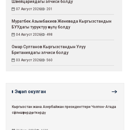
Швейцариядагы элчиси болду
07 Август 2026
201
Муратбек Азымбакиев Женевада Кыргызстандын
БУУдагы туруктуу өкүлү болду
04 Август 2026
498
Омар Султанов Кыргызстандын Улуу
Британиядагы элчиси болду
03 Август 2026
560
Эң көп окулган
Кыргызстан жана Азербайжан президенттери Чолпон-Атада
сүйлөшүүлөрдү өткөрдү