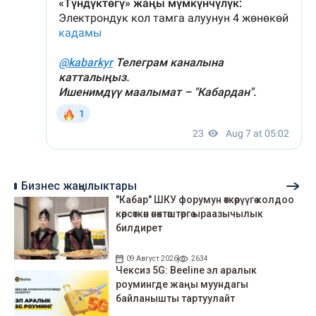
Бизнес жаңылыктары
"Кабар" ШКУ форумун өткөрүүгө колдоо
көрсөткөн өнөктөштөргө ыраазычылык
билдирет
09 Август 2026
2634
Чексиз 5G: Beeline эл аралык
роумингде жаңы муундагы
байланышты тартуулайт