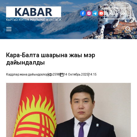
Кыр
Кара-Балта шаарына жаңы мэр
дайындалды
Кадрлар жана дайындоолор
2598
14 Октябрь 2025
14:15