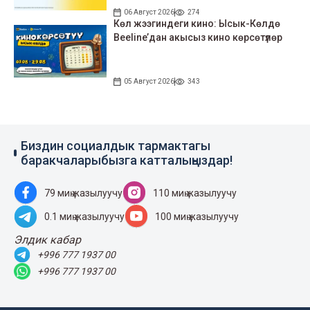
06 Август 2026
274
Көл жээгиндеги кино: Ысык-Көлдө
Beeline’дан акысыз кино көрсөтүлөр
05 Август 2026
343
Биздин социалдык тармактагы
баракчаларыбызга катталыңыздар!
79 миң жазылуучу
110 миң жазылуучу
0.1 миң жазылуучу
100 миң жазылуучу
Элдик кабар
+996 777 1937 00
+996 777 1937 00