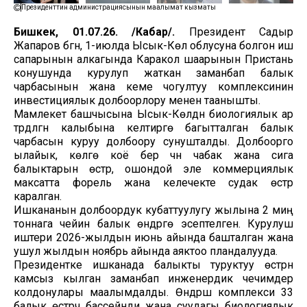
Президенттин администрациясынын маалымат кызматы
Бишкек, 01.07.26. /Кабар/.
Президент Садыр
Жапаров бүгүн, 1-июлда Ысык-Көл облусуна болгон иш
сапарынын алкагында Каракол шаарынын Пристань
конушунда курулуп жаткан заманбап балык
чарбасынын жана кеме чогултуу комплексинин
инвестициялык долбоорлору менен таанышты.
Мамлекет башчысына Ысык-Көлдүн биологиялык ар
түрдүүлүгүн калыбына келтирүүгө багытталган балык
чарбасын куруу долбоору сунушталды. Долбоорго
ылайык, көлгө коё берүү үчүн чабак жана сига
балыктарын өстүрүү, ошондой эле коммерциялык
максатта форель жана келечекте судак өстүрүү
каралган.
Ишкананын долбоордук кубаттуулугу жылына 2 миң
тоннага чейин балык өндүрүүгө эсептелген. Курулуш
иштери 2026-жылдын июнь айында башталган жана
ушул жылдын ноябрь айында аяктоо пландалууда.
Президентке ишканада балыкты туруктуу өстүрүүнү
камсыз кылган заманбап инженердик чечимдер
колдонулары маалымдалды. Өндүрүш комплекси 33
балык өстүрүүчү бассейнди жана суудагы биологиялык