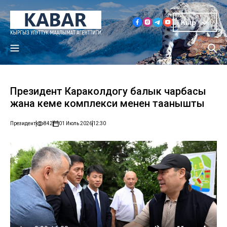
Кыр
Президент Караколдогу балык чарбасы
жана кеме комплекси менен таанышты
Президент
842
01 Июль 2026
12:30