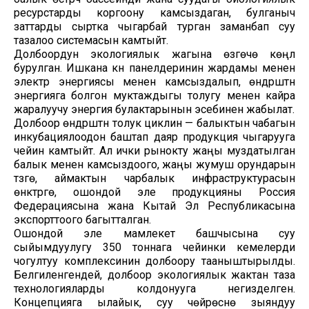
ресурстарды коргоону камсыздаган, булганыч
заттарды сыртка чыгарбай турган заманбап суу
тазалоо системасын камтыйт.
Долбоордун экологиялык жагына өзгөчө көңүл
бурулган. Ишкана күн панелдеринин жардамы менен
электр энергиясы менен камсыздалып, өндүрүштүн
энергияга болгон муктаждыгы толугу менен кайра
жаралуучу энергия булактарынын эсебинен жабылат.
Долбоор өндүрүштүн толук циклин — балыктын чабагын
инкубациялоодон баштап даяр продукция чыгарууга
чейин камтыйт. Ал ички рынокту жаңы муздатылган
балык менен камсыздоого, жаңы жумуш орундарын
түзүүгө, аймактын чарбалык инфраструктурасын
өнүктүрүүгө, ошондой эле продукцияны Россия
Федерациясына жана Кытай Эл Республикасына
экспорттоого багытталган.
Ошондой эле мамлекет башчысына суу
сыйымдуулугу 350 тоннага чейинки кемелерди
чогултуу комплексинин долбоору тааныштырылды.
Белгиленгендей, долбоор экологиялык жактан таза
технологияларды колдонууга негизделген.
Концепцияга ылайык, суу чөйрөсүнө зыяндуу