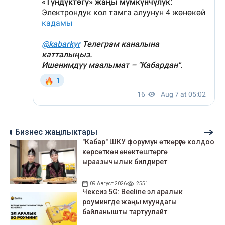
Бизнес жаңылыктары
"Кабар" ШКУ форумун өткөрүүгө колдоо
көрсөткөн өнөктөштөргө
ыраазычылык билдирет
09 Август 2026
2551
Чексиз 5G: Beeline эл аралык
роумингде жаңы муундагы
байланышты тартуулайт