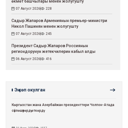
өкмөт башчылары менен жолугушту
07 Август 2026
228
Садыр Жапаров Армениянын премьер-министри
Никол Пашинян менен жолугушту
07 Август 2026
245
Президент Садыр Жапаров Россиянын
региондорунун жетекчилерин кабыл алды
06 Август 2026
416
Эң көп окулган
Кыргызстан жана Азербайжан президенттери Чолпон-Атада
сүйлөшүүлөрдү өткөрдү