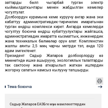
заттарды бөлүп чыгарбай турган электр
кыймылдаткычтары менен жабдылган кемелер
чогултулат.
Долбоордун курамына кеме куруучу ангар жана эки
кабаттуу административдик-тиричилик имаратынан
турган өндүрүш комплекси кирет. Ангарда кемелерди
чогултуу боюнча өндүрүш кубаттуулуктары жайгашса,
административдик имаратта кызматтык, инженердик
жана техникалык бөлмөлөр орун алат. Комплекстин
жалпы аянты 2,5 миң чарчы метрди түзүп, анда 120
адам эмгектенет.
Президент Садыр Жапаров долбоорлорду өз
мөөнөтүндө ишке ашырууну, экологиялык талаптарды
так сактоону жана аткарылып жаткан иштердин
жогорку сапатын камсыз кылууну тапшырды.
Тема боюнча
Садыр Жапаров ЕАЭБге мүчө мамлекеттердин