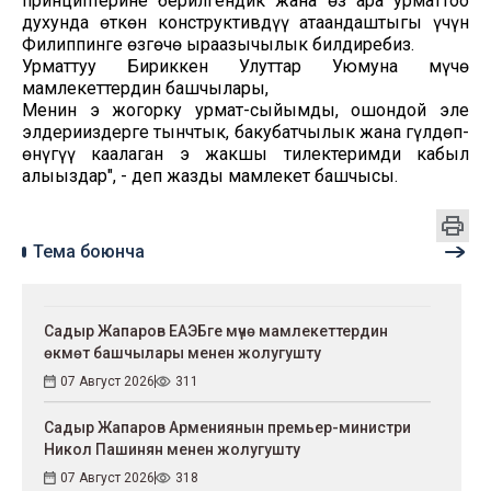
принциптерине берилгендик жана өз ара урматтоо
духунда өткөн конструктивдүү атаандаштыгы үчүн
Филиппинге өзгөчө ыраазычылык билдиребиз.
Урматтуу Бириккен Улуттар Уюмуна мүчө
мамлекеттердин башчылары,
Менин эң жогорку урмат-сыйымды, ошондой эле
элдериңиздерге тынчтык, бакубатчылык жана гүлдөп-
өнүгүү каалаган эң жакшы тилектеримди кабыл
алыңыздар", - деп жазды мамлекет башчысы.
Тема боюнча
Садыр Жапаров ЕАЭБге мүчө мамлекеттердин
өкмөт башчылары менен жолугушту
07 Август 2026
311
Садыр Жапаров Армениянын премьер-министри
Никол Пашинян менен жолугушту
07 Август 2026
318