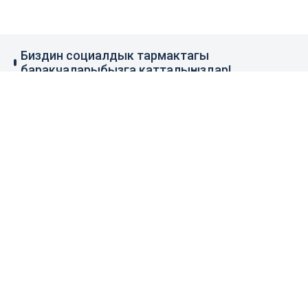
Биздин социалдык тармактагы
баракчаларыбызга катталыңыздар!
79 миң жазылуучу
110 миң жазылуучу
0.1 миң жазылуучу
100 миң жазылуучу
Элдик кабар
+996 777 1937 00
+996 777 1937 00
Агенттик тууралуу
Башкы бет