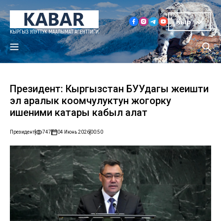
Кыр
Президент: Кыргызстан БУУдагы жеңишти
эл аралык коомчулуктун жогорку
ишеними катары кабыл алат
Президент
747
04 Июнь 2026
00:50