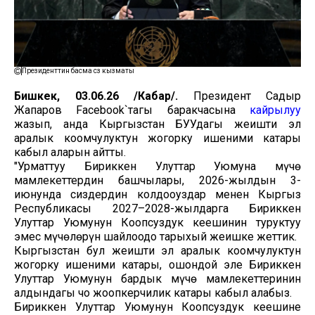
Президенттин басма сөз кызматы
Бишкек, 03.06.26 /Кабар/.
Президент Садыр
Жапаров Facebook`тагы баракчасына
кайрылуу
жазып, анда Кыргызстан БУУдагы жеңишти эл
аралык коомчулуктун жогорку ишеними катары
кабыл аларын айтты.
"Урматтуу Бириккен Улуттар Уюмуна мүчө
мамлекеттердин башчылары, 2026-жылдын 3-
июнунда сиздердин колдооңуздар менен Кыргыз
Республикасы 2027–2028-жылдарга Бириккен
Улуттар Уюмунун Коопсуздук кеңешинин туруктуу
эмес мүчөлөрүн шайлоодо тарыхый жеңишке жеттик.
Кыргызстан бул жеңишти эл аралык коомчулуктун
жогорку ишеними катары, ошондой эле Бириккен
Улуттар Уюмунун бардык мүчө мамлекеттеринин
алдындагы чоң жоопкерчилик катары кабыл алабыз.
Бириккен Улуттар Уюмунун Коопсуздук кеңешине