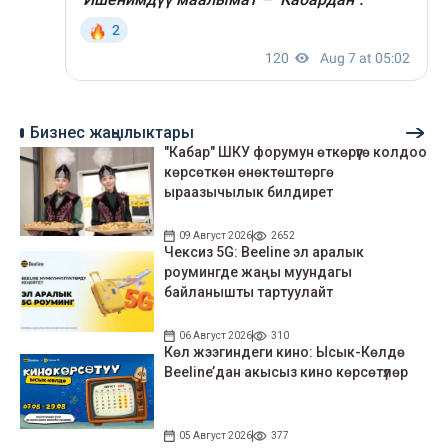
Бизнес жаңылыктары
"Кабар" ШКУ форумун өткөрүүгө колдоо
көрсөткөн өнөктөштөргө
ыраазычылык билдирет
09 Август 2026
2652
Чексиз 5G: Beeline эл аралык
роумингде жаңы муундагы
байланышты тартуулайт
06 Август 2026
310
Көл жээгиндеги кино: Ысык-Көлдө
Beeline’дан акысыз кино көрсөтүлөр
05 Август 2026
377