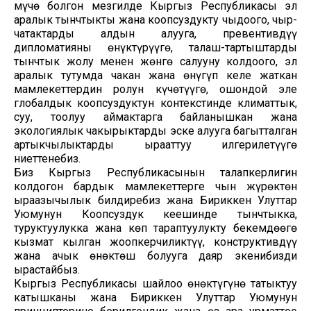
мүчө болгон мезгилде Кыргыз Республикасы эл
аралык тынчтыкты жана коопсуздукту чыңдоого, чыр-
чатактарды алдын алууга, превентивдүү
дипломатияны өнүктүрүүгө, талаш-тартыштарды
тынчтык жолу менен жөнгө салууну колдоого, эл
аралык тутумда чакан жана өнүгүп келе жаткан
мамлекеттердин ролун күчөтүүгө, ошондой эле
глобалдык коопсуздуктун контекстинде климаттык,
суу, тоолуу аймактарга байланышкан жана
экологиялык чакырыктарды эске алууга багытталган
артыкчылыктарды ырааттуу илгерилетүүгө
ниеттенебиз.
Биз Кыргыз Республикасынын талапкерлигин
колдогон бардык мамлекеттерге чын жүрөктөн
ыраазычылык билдиребиз жана Бириккен Улуттар
Уюмунун Коопсуздук кеңешинде тынчтыкка,
туруктуулукка жана көп тараптуулукту бекемдөөгө
кызмат кылган жоопкерчиликтүү, конструктивдүү
жана ачык өнөктөш болууга даяр экенибизди
ырастайбыз.
Кыргыз Республикасы шайлоо өнөктүгүнө татыктуу
катышканы жана Бириккен Улуттар Уюмунун