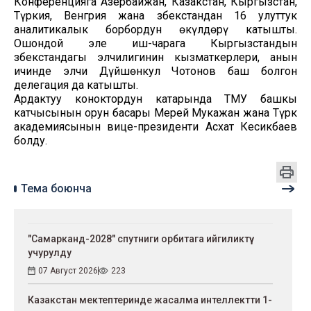
Конференцияга Азербайжан, Казакстан, Кыргызстан,
Түркия, Венгрия жана Өзбекстандан 16 улуттук
аналитикалык борбордун өкүлдөрү катышты.
Ошондой эле иш-чарага Кыргызстандын
Өзбекстандагы элчилигинин кызматкерлери, анын
ичинде элчи Дүйшөнкул Чотонов баш болгон
делегация да катышты.
Ардактуу коноктордун катарында ТМУ башкы
катчысынын орун басары Мерей Мукажан жана Түрк
академиясынын вице-президенти Асхат Кесикбаев
болду.
Тема боюнча
"Самарканд-2028" спутниги орбитага ийгиликтүү
учурулду
07 Август 2026
223
Казакстан мектептеринде жасалма интеллектти 1-