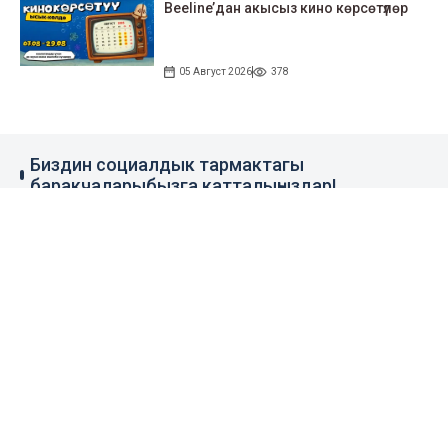
Beeline’дан акысыз кино көрсөтүлөр
05 Август 2026
378
Биздин социалдык тармактагы
баракчаларыбызга катталыңыздар!
79 миң жазылуучу
110 миң жазылуучу
0.1 миң жазылуучу
100 миң жазылуучу
Элдик кабар
+996 777 1937 00
+996 777 1937 00