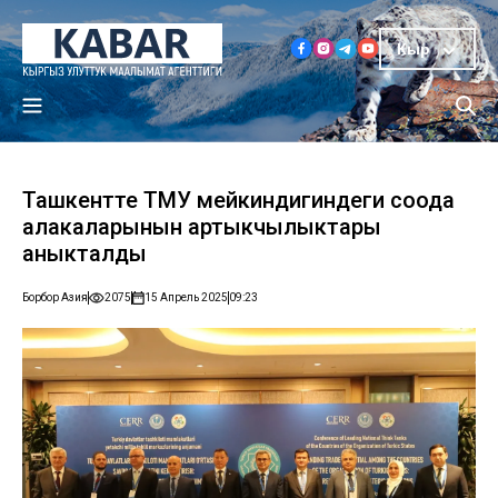
Кыр
Ташкентте ТМУ мейкиндигиндеги соода
алакаларынын артыкчылыктары
аныкталды
Борбор Азия
2075
15 Апрель 2025
09:23