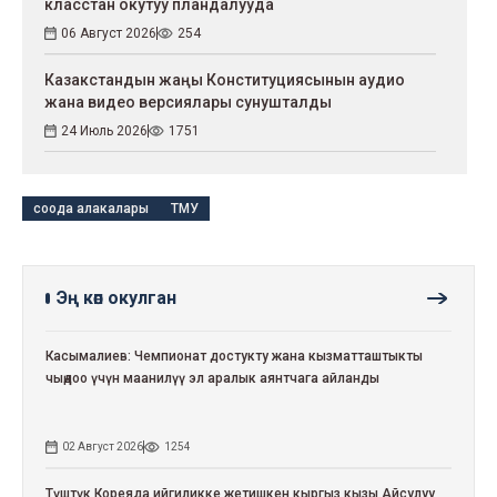
класстан окутуу пландалууда
06 Август 2026
254
Казакстандын жаңы Конституциясынын аудио
жана видео версиялары сунушталды
24 Июль 2026
1751
соода алакалары
ТМУ
Эң көп окулган
Касымалиев: Чемпионат достукту жана кызматташтыкты
чыңдоо үчүн маанилүү эл аралык аянтчага айланды
02 Август 2026
1254
Түштүк Кореяда ийгиликке жетишкен кыргыз кызы Айсулуу