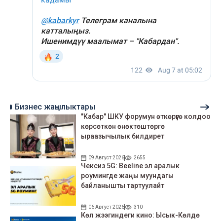
Бизнес жаңылыктары
"Кабар" ШКУ форумун өткөрүүгө колдоо
көрсөткөн өнөктөштөргө
ыраазычылык билдирет
09 Август 2026
2655
Чексиз 5G: Beeline эл аралык
роумингде жаңы муундагы
байланышты тартуулайт
06 Август 2026
310
Көл жээгиндеги кино: Ысык-Көлдө