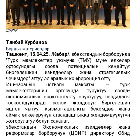
WWW
Төлөнбай Курбанов
Бардык материалдар
Ташкент, 15.04.25. /Кабар/.
Өзбекстандын борборунда
"Түрк мамлекеттер уюмуна (ТМУ) мүчө өлкөлөр
ортосундагы соода потенциалын кеңейтүү:
биргелешкен изилдөөлөр жана стратегиялык
чечимдер" аттуу эл аралык конференция өттү.
Иш-чаранын негизги максаты — түрк
мамлекеттеринин ортосунда туруктуу соода-
экономикалык өнөктөштүктү өнүктүрүү, соодадагы
тоскоолдуктарды жоюу жолдорун биргелешип
иштеп чыгуу, кызматташтыкты бекемдөө жана
аймак өлкөлөрүнүн атаандаштыкка жөндөмдүүлүгүн
жогорулатуу болуп саналат.
Өзбекстандын Экономикалык изилдөөлөр жана
реформалар борборунун (ЦЭИР) директору Обид