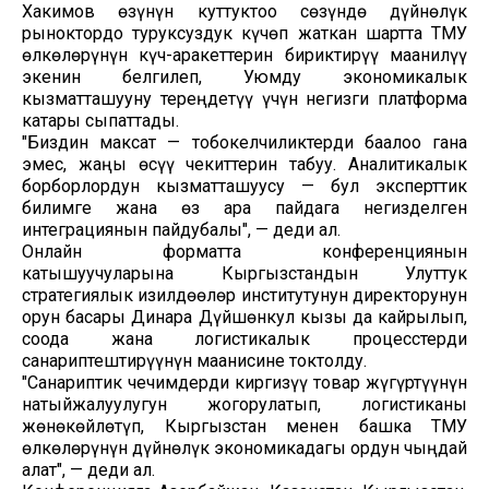
Хакимов өзүнүн куттуктоо сөзүндө дүйнөлүк
рыноктордо туруксуздук күчөп жаткан шартта ТМУ
өлкөлөрүнүн күч-аракеттерин бириктирүү маанилүү
экенин белгилеп, Уюмду экономикалык
кызматташууну тереңдетүү үчүн негизги платформа
катары сыпаттады.
"Биздин максат — тобокелчиликтерди баалоо гана
эмес, жаңы өсүү чекиттерин табуу. Аналитикалык
борборлордун кызматташуусу — бул эксперттик
билимге жана өз ара пайдага негизделген
интеграциянын пайдубалы", — деди ал.
Онлайн форматта конференциянын
катышуучуларына Кыргызстандын Улуттук
стратегиялык изилдөөлөр институтунун директорунун
орун басары Динара Дүйшөнкул кызы да кайрылып,
соода жана логистикалык процесстерди
санариптештирүүнүн маанисине токтолду.
"Санариптик чечимдерди киргизүү товар жүгүртүүнүн
натыйжалуулугун жогорулатып, логистиканы
жөнөкөйлөтүп, Кыргызстан менен башка ТМУ
өлкөлөрүнүн дүйнөлүк экономикадагы ордун чыңдай
алат", — деди ал.