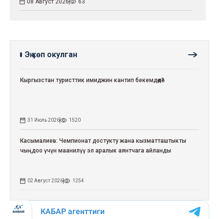
08 Август 2026
63
Эң көп окулган
Кыргызстан туристтик имиджин кантип бекемдөөдө?
31 Июль 2026
1520
Касымалиев: Чемпионат достукту жана кызматташтыкты
чыңдоо үчүн маанилүү эл аралык аянтчага айланды
02 Август 2026
1254