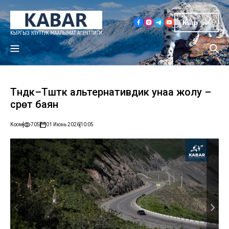
Кыр
Түндүк–Түштүк альтернативдик унаа жолу –
сүрөт баян
Коом
705
01 Июнь 2026
10:05