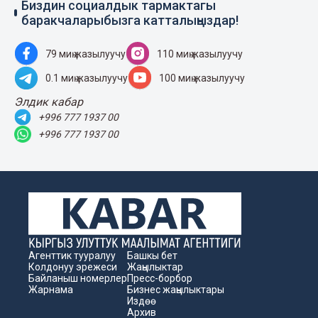
Биздин социалдык тармактагы
баракчаларыбызга катталыңыздар!
79 миң жазылуучу
110 миң жазылуучу
0.1 миң жазылуучу
100 миң жазылуучу
Элдик кабар
+996 777 1937 00
+996 777 1937 00
Агенттик тууралуу
Башкы бет
Колдонуу эрежеси
Жаңылыктар
Байланыш номерлер
Пресс-борбор
Жарнама
Бизнес жаңылыктары
Издөө
Архив