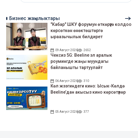
Бизнес жаңылыктары
"Кабар" ШКУ форумун өткөрүүгө колдоо
көрсөткөн өнөктөштөргө
ыраазычылык билдирет
09 Август 2026
2652
Чексиз 5G: Beeline эл аралык
роумингде жаңы муундагы
байланышты тартуулайт
06 Август 2026
310
Көл жээгиндеги кино: Ысык-Көлдө
Beeline’дан акысыз кино көрсөтүлөр
05 Август 2026
377