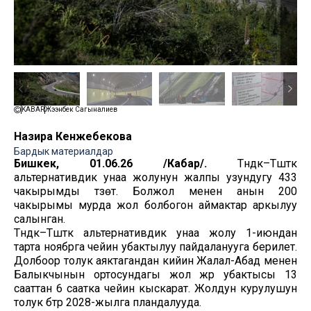
KABAR
Жээнбек Сагыналиев
Назира Кенжебекова
Бардык материалдар
Бишкек, 01.06.26 /Кабар/.
Түндүк–Түштүк
альтернативдик унаа жолунун жалпы узундугу 433
чакырымды түзөт. Болжол менен анын 200
чакырымы мурда жол болбогон аймактар аркылуу
салынган.
Түндүк–Түштүк альтернативдик унаа жолу 1-июндан
тарта ноябрга чейин убактылуу пайдаланууга берилет.
Долбоор толук аяктагандан кийин Жалал-Абад менен
Балыкчынын ортосундагы жол жүрүү убактысы 13
сааттан 6 саатка чейин кыскарат. Жолдун курулушун
толук бүтүрүү 2028-жылга пландалууда.