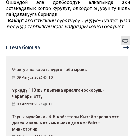
Ошондой эле долбоордун алкагында эки
эстакадалык көпүрө курулуп, өлкөдөгү эң узун туннель
пайдаланууга берилди.
"Кабар"
агенттигинин сүрөтчүсү Түндүк–Түштүк унаа
жолунда тартылган кооз кадрлары менен бөлүшөт.
Тема боюнча
9-августка карата күтүлгөн аба ырайы
09 Август 2026
10
Үркүндүн 110 жылдыгына арналган эскерүү иш-
чаралары өттү
09 Август 2026
11
Тарых музейинин 4-5-кабаттары Кытай тарапка өттү
деген маалымат чындыкка дал келбейт –
министрлик