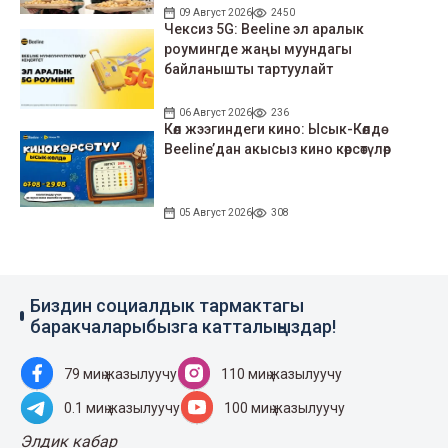
09 Август 2026
2450
Чексиз 5G: Beeline эл аралык
роумингде жаңы муундагы
байланышты тартуулайт
06 Август 2026
236
Көл жээгиндеги кино: Ысык-Көлдө
Beeline’дан акысыз кино көрсөтүлөр
05 Август 2026
308
Биздин социалдык тармактагы
баракчаларыбызга катталыңыздар!
79 миң жазылуучу
110 миң жазылуучу
0.1 миң жазылуучу
100 миң жазылуучу
Элдик кабар