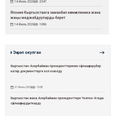
14 Июль 2026
2347
Япония Кыргызстанга заманбап көчмө клиника жана
жаңы меджабдууларды берет
14 Июль 2026
1086
Эң көп окулган
Кыргызстан-Азербайжан президенттеринин сүйлөшүүлөрү: бир
катар документтерге кол коюлду
31 Июль 2026
1528
Кыргызстан жана Азербайжан президенттери Чолпон-Атада
сүйлөшүүлөрдү өткөрдү