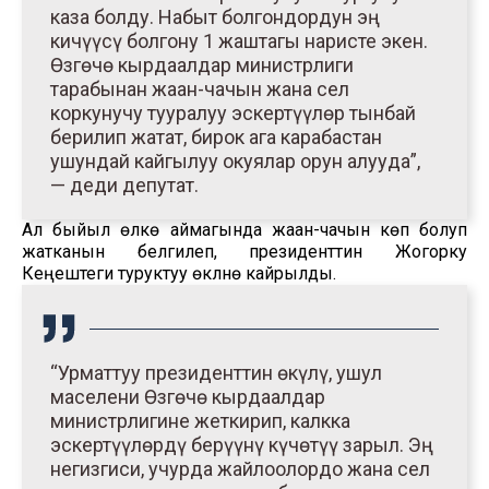
каза болду. Набыт болгондордун эң
кичүүсү болгону 1 жаштагы наристе экен.
Өзгөчө кырдаалдар министрлиги
тарабынан жаан-чачын жана сел
коркунучу тууралуу эскертүүлөр тынбай
берилип жатат, бирок ага карабастан
ушундай кайгылуу окуялар орун алууда”,
— деди депутат.
Ал быйыл өлкө аймагында жаан-чачын көп болуп
жатканын белгилеп, президенттин Жогорку
Кеңештеги туруктуу өкүлүнө кайрылды.
“Урматтуу президенттин өкүлү, ушул
маселени Өзгөчө кырдаалдар
министрлигине жеткирип, калкка
эскертүүлөрдү берүүнү күчөтүү зарыл. Эң
негизгиси, учурда жайлоолордо жана сел