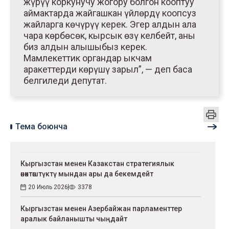
жүрүү коркунучу жогору болгон кооптуу
аймактарда жайгашкан үйлөрдү коопсуз
жайларга көчүрүү керек. Эгер алдын ала
чара көрбөсөк, кырсык өзү келбейт, аны
биз алдын алышыбыз керек.
Мамлекеттик органдар ыкчам
аракеттерди көрүшү зарыл”, — деп баса
белгиледи депутат.
Тема боюнча
Кыргызстан менен Казакстан стратегиялык
өнөктөштүктү мындан ары да бекемдейт
20 Июль 2026
3378
Кыргызстан менен Азербайжан парламенттер
аралык байланышты чыңдайт