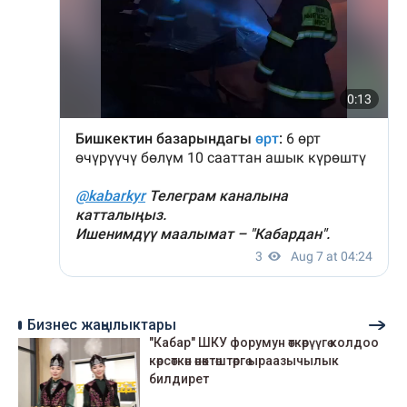
Бизнес жаңылыктары
"Кабар" ШКУ форумун өткөрүүгө колдоо
көрсөткөн өнөктөштөргө ыраазычылык
билдирет