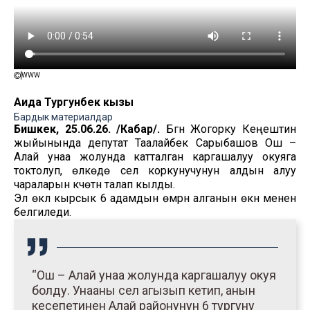
WWW
Аида Тургунбек кызы
Бардык материалдар
Бишкек, 25.06.26. /Кабар/.
Бүгүн Жогорку Кеңештин
жыйынында депутат Таалайбек Сарыбашов Ош –
Алай унаа жолунда катталган каргашалуу окуяга
токтолуп, өлкөдө сел коркунучунун алдын алуу
чараларын күчөтүүнү талап кылды.
Эл өкүлү кырсык 6 адамдын өмүрүн алганын өкүнүү менен
белгиледи.
“Ош – Алай унаа жолунда каргашалуу окуя
болду. Унааны сел агызып кетип, анын
кесепетинен Алай районунун 6 тургуну