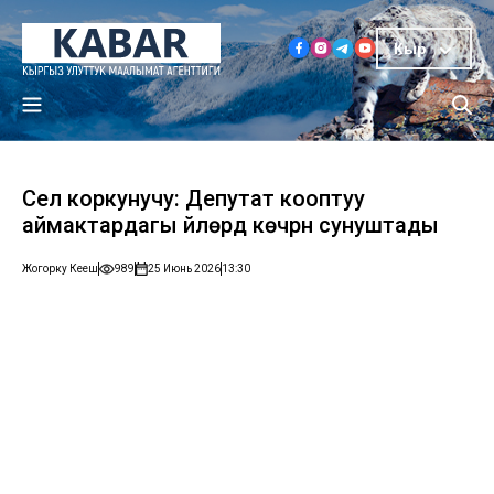
Кыр
Сел коркунучу: Депутат кооптуу
аймактардагы үйлөрдү көчүрүүнү сунуштады
Жогорку Кеңеш
989
25 Июнь 2026
13:30