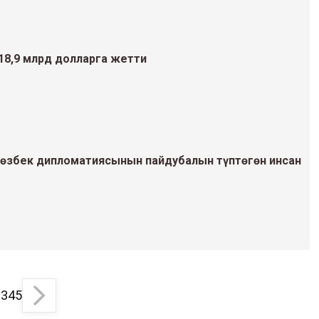
 18,9 млрд долларга жетти
өзбек дипломатиясынын пайдубалын түптөгөн инсан
2
3
4
5