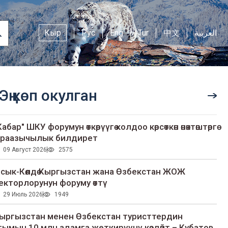
Кыр
Рус
Eng
Tur
中文
العربية
Эң көп окулган
Кабар" ШКУ форумун өткөрүүгө колдоо көрсөткөн өнөктөштөргө
раазычылык билдирет
09 Август 2026
2575
сык-Көлдө Кыргызстан жана Өзбекстан ЖОЖ
екторлорунун форуму өттү
29 Июль 2026
1949
ыргызстан менен Өзбекстан туристтердин
гымын 10 млн адамга жеткирүүнү көздөйт – Кубатов