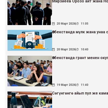
Мирзиёев Орозо айт жана Но
20 Март 2026
11:05
Өзбекстанда мүлк жана унаа
20 Март 2026
10:40
Өзбекстанда грант менен оку
19 Март 2026
11:40
Сөгүнгөнгө айып пул же кама