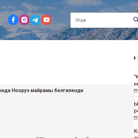
"
ы
ында Нооруз майрамы белгиленди
Ы
р
К
а