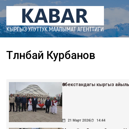
Төлөнбай Курбанов
Өзбекстандагы кыргыз айыл
21 Март 2026
14:44