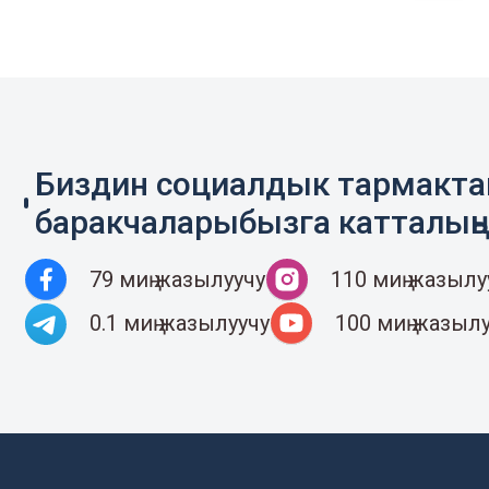
Биздин социалдык тармакт
баракчаларыбызга катталың
79 миң жазылуучу
110 миң жазылу
0.1 миң жазылуучу
100 миң жазыл