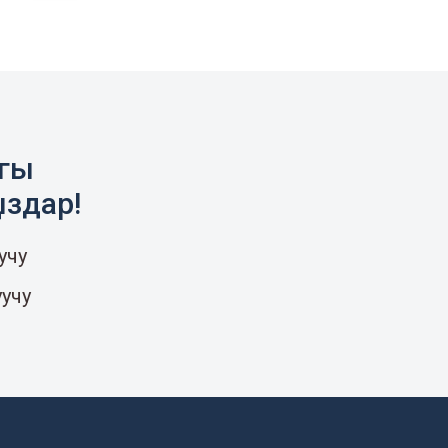
агы
ыздар!
учу
уучу