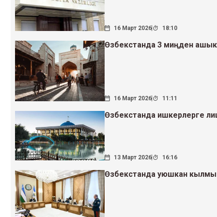
16 Март 2026
18:10
Өзбекстанда 3 миңден ашык
16 Март 2026
11:11
Өзбекстанда ишкерлерге ли
13 Март 2026
16:16
Өзбекстанда уюшкан кылмышт