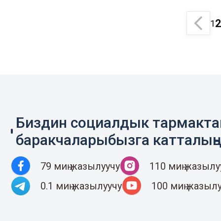
1
Биздин социалдык тармакт
баракчаларыбызга катталың
79 миң жазылуучу
110 миң жазылу
0.1 миң жазылуучу
100 миң жазыл