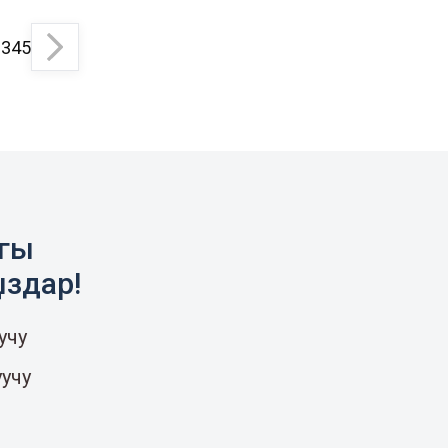
2
3
4
5
агы
ыздар!
учу
уучу