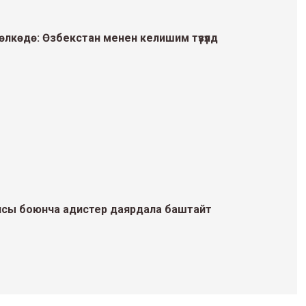
лкөдө: Өзбекстан менен келишим түзүлдү
ясы боюнча адистер даярдала баштайт