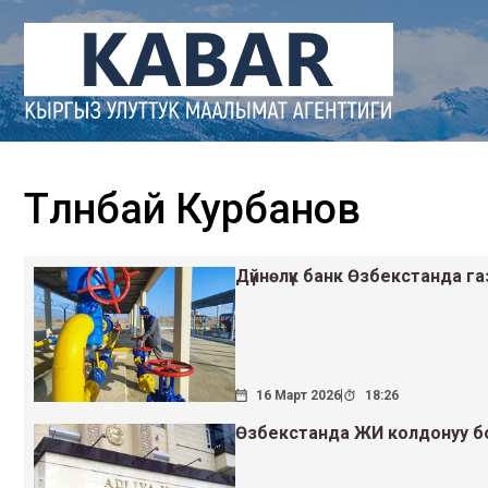
Төлөнбай Курбанов
Дүйнөлүк банк Өзбекстанда г
16 Март 2026
18:26
Өзбекстанда ЖИ колдонуу б