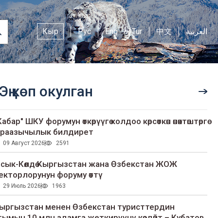
Кыр
Рус
Eng
Tur
中文
العربية
Эң көп окулган
Кабар" ШКУ форумун өткөрүүгө колдоо көрсөткөн өнөктөштөргө
раазычылык билдирет
09 Август 2026
2591
сык-Көлдө Кыргызстан жана Өзбекстан ЖОЖ
екторлорунун форуму өттү
29 Июль 2026
1963
ыргызстан менен Өзбекстан туристтердин
гымын 10 млн адамга жеткирүүнү көздөйт – Кубатов