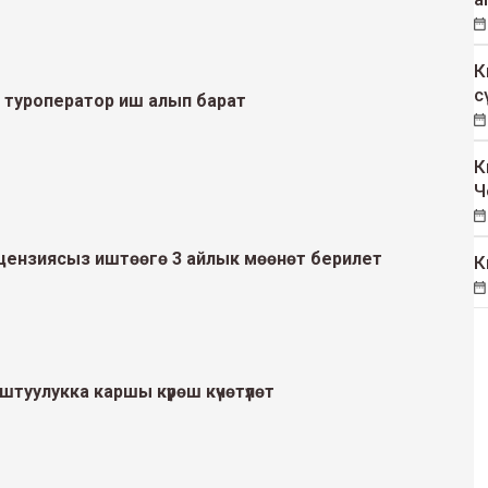
К
с
 туроператор иш алып барат
К
Ч
цензиясыз иштөөгө 3 айлык мөөнөт берилет
К
уулукка каршы күрөш күчөтүлөт