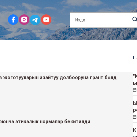
"
аз жоготууларын азайтуу долбооруна грант бөлдү
ы
Ы
р
оюнча этикалык нормалар бекитилди
К
а