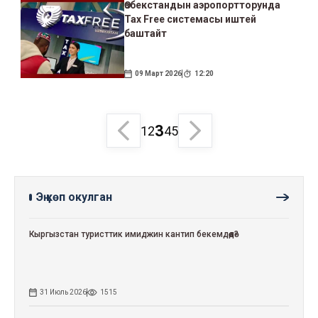
Өзбекстандын аэропортторунда
Tax Free системасы иштей
баштайт
09 Март 2026
12:20
3
1
2
4
5
Эң көп окулган
Кыргызстан туристтик имиджин кантип бекемдөөдө?
31 Июль 2026
1515