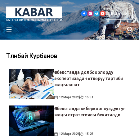
Кыр
Төлөнбай Курбанов
Өзбекстанда долбоорлорду
экспертизадан өткөрүү тартиби
жаңыланат
12 Март 2026
15:51
Өзбекстанда киберкоопсуздуктун
жаңы стратегиясы бекитилди
12 Март 2026
15:25