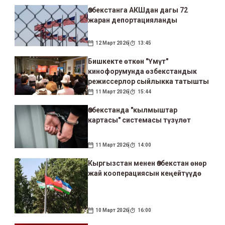
Өзбекстанга АКШдан дагы 72
жаран депортацияланды
12 Март 2026
13:45
Бишкекте өткөн "Үмүт"
кинофорумунда өзбекстандык
режиссерлор сыйлыкка татышты
11 Март 2026
15:44
Өзбекстанда "кылмыштар
картасы" системасы түзүлөт
11 Март 2026
14:00
Кыргызстан менен Өзбекстан өнөр
жай кооперациясын кеңейтүүдө
10 Март 2026
16:00