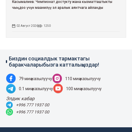
Касымалиев: Чемпионат достукту жана кызматташтыкты
чыңдоо үчүн маанилүү эл аралык аянтчага айланды
02 Август 2026
1250
Биздин социалдык тармактагы
баракчаларыбызга катталыңыздар!
79 миң жазылуучу
110 миң жазылуучу
0.1 миң жазылуучу
100 миң жазылуучу
Элдик кабар
+996 777 1937 00
+996 777 1937 00