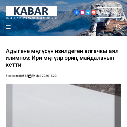
Кыр
Адыгене мөңгүсүн изилдеген алгачкы аял
илимпоз: Ири мөңгүлөр эрип, майдаланып
кетти
Экология
862
29 Май 2026
16:20