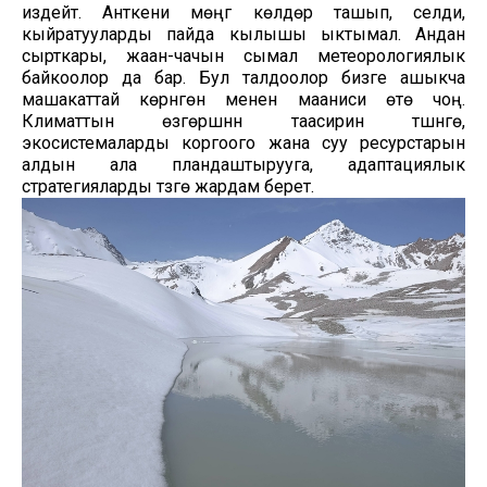
издейт. Анткени мөңгү көлдөрү ташып, селди,
кыйратууларды пайда кылышы ыктымал. Андан
сырткары, жаан-чачын сымал метеорологиялык
байкоолор да бар. Бул талдоолор бизге ашыкча
машакаттай көрүнгөнү менен мааниси өтө чоң.
Климаттын өзгөрүшүнүн таасирин түшүнүүгө,
экосистемаларды коргоого жана суу ресурстарын
алдын ала пландаштырууга, адаптациялык
стратегияларды түзүүгө жардам берет.