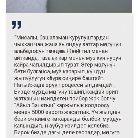
“Мисалы, башаламан курулуштардан
чыккан чаң жана зыяндуу заттар мөңгүнүн
альбедосун төмөндөтөт. Жөнөкөй тил менен
айтканда, таза ак кар менен муз күн нурун
кайра чагылдырып турат. Эгер мөңгүнүн
бети булганса, муз карарып, күндүн
жылуулугун көбүрөк сиңире баштайт.
Натыйжада эрүү процесси ылдамдайт.
Бизде мурда мөңгүнү тешип, кандай эрип
жатканын изилдеген прибор жок болчу.
“Айыл Банктын” каржылык колдоосу
менен 5000 еврого жасаттык. Үч жылдан
бери эч кимге көз каранды болбой, муздун
калыңдыгын өзүбүз изилдеп келебиз.
Бирок бизде дагы деле георадар, мөңгүгө