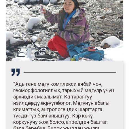
“Адыгене мөңгү комплекси аябай чоң
геоморфологиялык, тарыхый мөңгүлөр үчүн
архивдик маалымат. Көп тараптуу
изилдөөлөрдү өткөрүүгө болот. Мөңгүнүн абалы
климаттык, антропогендик шарттарга
түздөн-түз байланыштуу. Кар көчкү
коркунучу жок болсо, апрелден баштап
бара беребиз. Бирок жылдан жылга