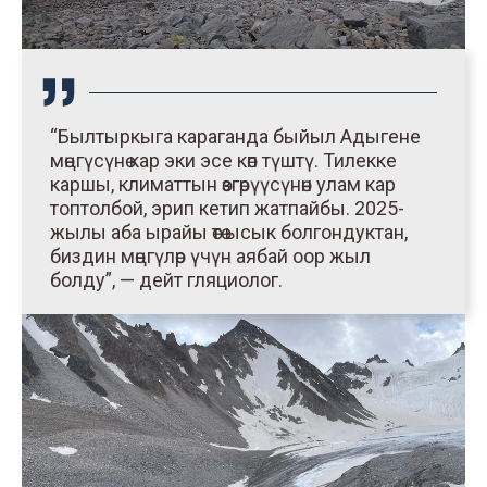
“Былтыркыга караганда быйыл Адыгене
мөңгүсүнө кар эки эсе көп түштү. Тилекке
каршы, климаттын өзгөрүүсүнөн улам кар
топтолбой, эрип кетип жатпайбы. 2025-
жылы аба ырайы өтө ысык болгондуктан,
биздин мөңгүлөр үчүн аябай оор жыл
болду”, — дейт гляциолог.