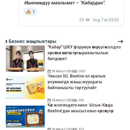
Бизнес жаңылыктары
"Кабар" ШКУ форумун өткөрүүгө колдоо
көрсөткөн өнөктөштөргө ыраазычылык
билдирет
09 Август 2026
2637
Чексиз 5G: Beeline эл аралык
роумингде жаңы муундагы
байланышты тартуулайт
06 Август 2026
306
Көл жээгиндеги кино: Ысык-Көлдө
Beeline’дан акысыз кино көрсөтүлөр
05 Август 2026
373