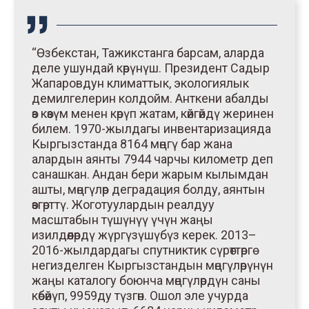
“Өзбекстан, Тажикстанга барсам, аларда
деле ушундай көрүнүш. Президент Садыр
Жапаровдун климаттык, экологиялык
демилгелерин колдойм. Анткени абалды
өз көзүм менен көрүп жатам, көйгөйдү жеринен
билем. 1970-жылдагы инвентаризацияда
Кыргызстанда 8164 мөңгү бар жана
алардын аянты 7944 чарчы километр деп
санашкан. Андан бери жарым кылымдан
ашты, мөңгүлөр деградация болду, аянтын
өзгөрттү. Жоготуулардын реалдуу
масштабын түшүнүү үчүн жаңы
изилдөөлөрдү жүргүзүшүбүз керек. 2013–
2016-жылдардагы спутниктик сүрөттөргө
негизделген Кыргызстандын мөңгүлөрүнүн
жаңы каталогу боюнча мөңгүлөрдүн саны
көбөйүп, 9959ду түзгөн. Ошол эле учурда