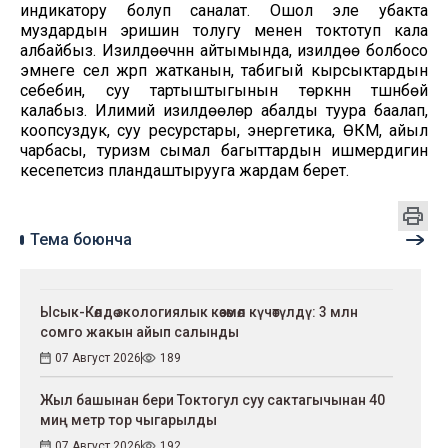
индикатору болуп саналат. Ошол эле убакта
муздардын эришин толугу менен токтотуп кала
албайбыз. Изилдөөчүнүн айтымында, изилдөө болбосо
эмнеге сел жүрүп жатканын, табигый кырсыктардын
себебин, суу тартыштыгынын төркүнүн түшүнбөй
калабыз. Илимий изилдөөлөр абалды туура баалап,
коопсуздук, суу ресурстары, энергетика, ӨКМ, айыл
чарбасы, туризм сымал багыттардын ишмердигин
кесепетсиз пландаштырууга жардам берет.
Тема боюнча
Ысык-Көлдө экологиялык көзөмөл күчөтүлдү: 3 млн
сомго жакын айып салынды
07 Август 2026
189
Жыл башынан бери Токтогул суу сактагычынан 40
миң метр тор чыгарылды
07 Август 2026
192