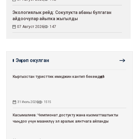
Экологиялык рейд: Сокулукта абаны булгаган
айдоочулар айыпка жыгылды
07 Август 2026
147
Эң көп окулган
Кыргызстан туристтик имиджин кантип бекемдөөдө?
31 Июль 2026
1515
Касымалиев: Чемпионат достукту жана кызматташтыкты
чыңдоо үчүн маанилүү эл аралык аянтчага айланды