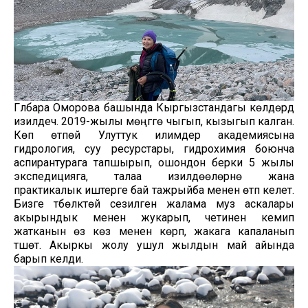
Гүлбара Оморова башында Кыргызстандагы көлдөрдү
изилдечү. 2019-жылы мөңгүгө чыгып, кызыгып калган.
Көп өтпөй Улуттук илимдер академиясына
гидрология, суу ресурстары, гидрохимия боюнча
аспирантурага тапшырып, ошондон берки 5 жылы
экспедицияга, талаа изилдөөлөрүнө жана
практикалык иштерге бай тажрыйба менен өтүп келет.
Бизге түбөлүктөй сезилген жалама муз аскалары
акырындык менен жукарып, четинен кемип
жатканын өз көзү менен көрүп, жакага капаланып
түшөт. Акыркы жолу ушул жылдын май айында
барып келди.