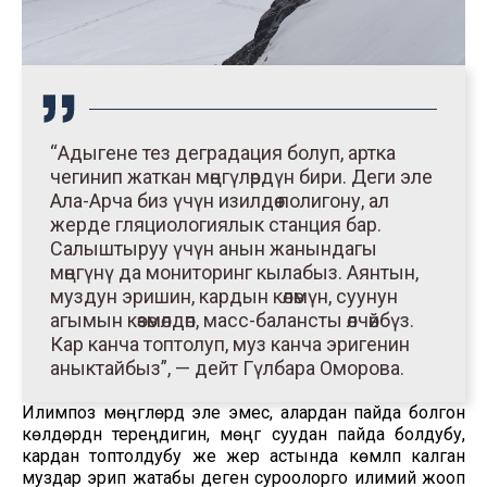
“Адыгене тез деградация болуп, артка
чегинип жаткан мөңгүлөрдүн бири. Деги эле
Ала-Арча биз үчүн изилдөө полигону, ал
жерде гляциологиялык станция бар.
Салыштыруу үчүн анын жанындагы
мөңгүнү да мониторинг кылабыз. Аянтын,
муздун эришин, кардын көлөмүн, суунун
агымын көзөмөлдөп, масс-балансты өлчөйбүз.
Кар канча топтолуп, муз канча эригенин
аныктайбыз”, — дейт Гүлбара Оморова.
Илимпоз мөңгүлөрдү эле эмес, алардан пайда болгон
көлдөрдүн тереңдигин, мөңгү суудан пайда болдубу,
кардан топтолдубу же жер астында көмүлүп калган
муздар эрип жатабы деген суроолорго илимий жооп