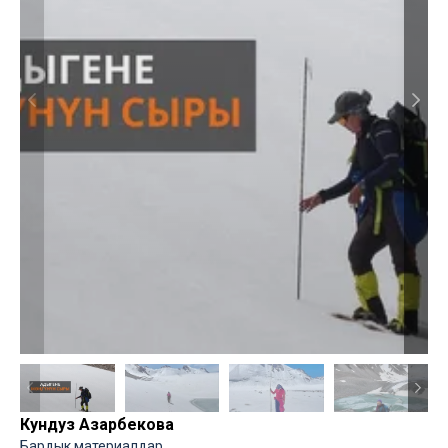
Кундуз Азарбекова
Бардык материалдар