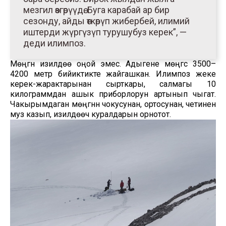
мезгил өзгөрүүдө. Буга карабай ар бир
сезонду, айды өткөрүп жибербей, илимий
иштерди жүргүзүп турушубуз керек”, —
деди илимпоз.
Мөңгүнү изилдөө оңой эмес. Адыгене мөңгүсү 3500–
4200 метр бийиктикте жайгашкан. Илимпоз жеке
керек-жарактарынан сырткары, салмагы 10
килограммдан ашык приборлорун артынып чыгат.
Чакырымдаган мөңгүнүн чокусунан, ортосунан, четинен
муз казып, изилдөөчү куралдарын орнотот.