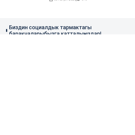
Биздин социалдык тармактагы
баракчаларыбызга катталыңыздар!
79 миң жазылуучу
110 миң жазылуучу
0.1 миң жазылуучу
100 миң жазылуучу
Элдик кабар
+996 777 1937 00
+996 777 1937 00
Агенттик тууралуу
Башкы бет