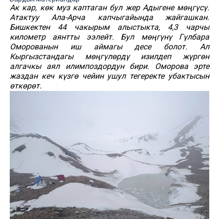
Ак кар, көк муз каптаган бул жер Адыгене мөңгүсү.
Атактуу Ала-Арча капчыгайында жайгашкан.
Бишкектен 44 чакырым алыстыкта, 4,3 чарчы
километр аянтты ээлейт. Бул мөңгүнү Гүлбара
Оморованын иш аймагы десе болот. Ал
Кыргызстандагы мөңгүлөрдү изилдеп жүргөн
алгачкы аял илимпоздордун бири. Оморова эрте
жаздан кеч күзгө чейин ушул тегеректе убактысын
өткөрөт.