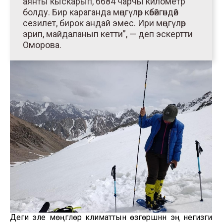
аянты кыскарып, 6684 чарчы километр
болду. Бир караганда мөңгүлөр көбөйгөндөй
сезилет, бирок андай эмес. Ири мөңгүлөр
эрип, майдаланып кетти”, — деп эскертти
Оморова.
Деги эле мөңгүлөр климаттын өзгөрүшүнүн эң негизги