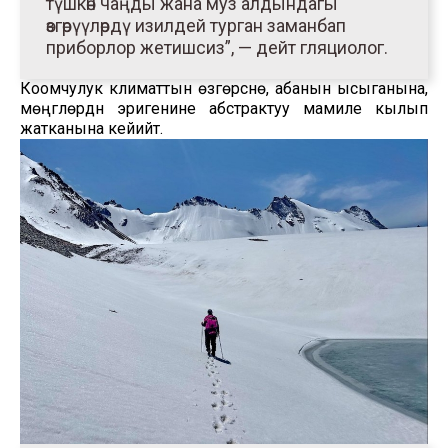
түшкөн чаңды жана муз алдындагы
өзгөрүүлөрдү изилдей турган заманбап
приборлор жетишсиз”, — дейт гляциолог.
Коомчулук климаттын өзгөрүүсүнө, абанын ысыганына,
мөңгүлөрдүн эригенине абстрактуу мамиле кылып
жатканына кейийт.