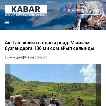
Кыр
Ак-Таш жайытындагы рейд: Мыйзам
бузгандарга 106 миң сом айып салынды
Экология
687
31 Май 2026
22:50