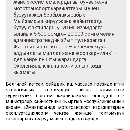
жана экосистемаларды автоунаа жана
мототранспорт каражаттары менен
бузууга жол бербөөгө чакырабыз.
Мыйзамсыз кирүү жана жайыттарды
бузуу фактылары үчүн мыйзамдарга
ылайык 5 500 сомдон 20 000 сомго чейин
административдик айып пул каралган.
Жаратылышты коргоо — келечек муун
алдындагы милдет жана жоопкерчилик", -
деп кайрылышты жарандарга
Экологиялык жана техникалык көзөмөл
кызматы.
Белгилей кетсек, рейддик иш-чаралар президенттин
экологиялык коопсуздук жана климаттык
туруктуулук боюнча жарлыктарын, ошондой эле
министрлер кабинетинин "Кыргыз Республикасынын
айрым аймактарында мототранспорт каражаттарын
эксплуатациялоону чектөө жөнүндө" токтомунун
талаптарын аткаруу максатында өткөрүлүүдө.