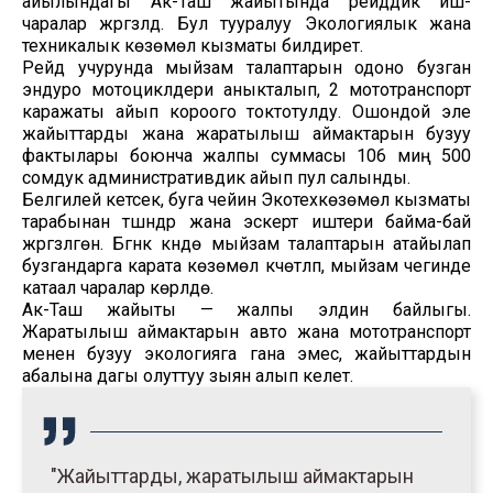
айылындагы Ак-Таш жайытында рейддик иш-
чаралар жүргүзүлдү. Бул тууралуу Экологиялык жана
техникалык көзөмөл кызматы билдирет.
Рейд учурунда мыйзам талаптарын одоно бузган
эндуро мотоциклдери аныкталып, 2 мототранспорт
каражаты айып короого токтотулду. Ошондой эле
жайыттарды жана жаратылыш аймактарын бузуу
фактылары боюнча жалпы суммасы 106 миң 500
сомдук административдик айып пул салынды.
Белгилей кетсек, буга чейин Экотехкөзөмөл кызматы
тарабынан түшүндүрүү жана эскертүү иштери байма-бай
жүргүзүлгөн. Бүгүнкү күндө мыйзам талаптарын атайылап
бузгандарга карата көзөмөл күчөтүлүп, мыйзам чегинде
катаал чаралар көрүлүүдө.
Ак-Таш жайыты — жалпы элдин байлыгы.
Жаратылыш аймактарын авто жана мототранспорт
менен бузуу экологияга гана эмес, жайыттардын
абалына дагы олуттуу зыян алып келет.
"Жайыттарды, жаратылыш аймактарын