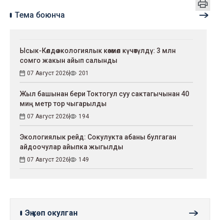
Тема боюнча
Ысык-Көлдө экологиялык көзөмөл күчөтүлдү: 3 млн
сомго жакын айып салынды
07 Август 2026
201
Жыл башынан бери Токтогул суу сактагычынан 40
миң метр тор чыгарылды
07 Август 2026
194
Экологиялык рейд: Сокулукта абаны булгаган
айдоочулар айыпка жыгылды
07 Август 2026
149
Эң көп окулган