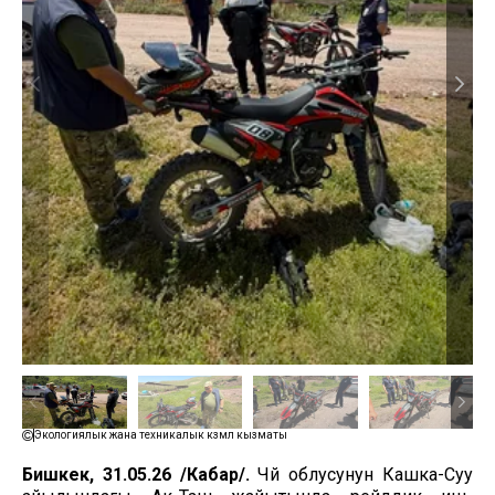
Экологиялык жана техникалык көзөмөл кызматы
Бишкек, 31.05.26 /Кабар/.
Чүй облусунун Кашка-Суу