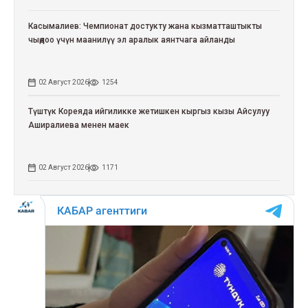
Касымалиев: Чемпионат достукту жана кызматташтыкты
чыңдоо үчүн маанилүү эл аралык аянтчага айланды
02 Август 2026
1254
Түштүк Кореяда ийгиликке жетишкен кыргыз кызы Айсулуу
Аширалиева менен маек
02 Август 2026
1171