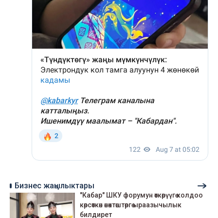
Бизнес жаңылыктары
"Кабар" ШКУ форумун өткөрүүгө колдоо
көрсөткөн өнөктөштөргө ыраазычылык
билдирет