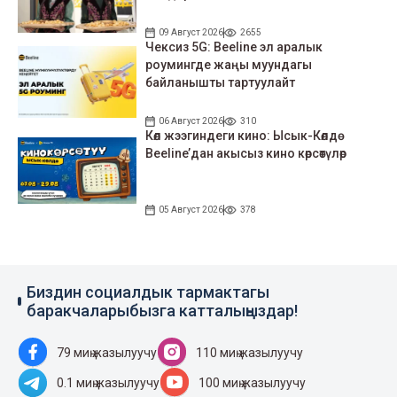
09 Август 2026
2655
Чексиз 5G: Beeline эл аралык
роумингде жаңы муундагы
байланышты тартуулайт
06 Август 2026
310
Көл жээгиндеги кино: Ысык-Көлдө
Beeline’дан акысыз кино көрсөтүлөр
05 Август 2026
378
Биздин социалдык тармактагы
баракчаларыбызга катталыңыздар!
79 миң жазылуучу
110 миң жазылуучу
0.1 миң жазылуучу
100 миң жазылуучу