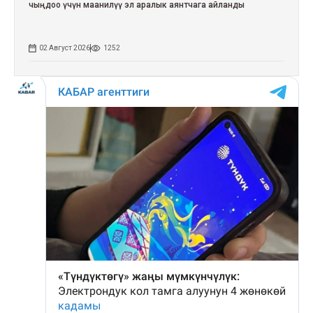
чыңдоо үчүн маанилүү эл аралык аянтчага айланды
02 Август 2026
1252