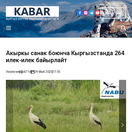
Кыр
Акыркы санак боюнча Кыргызстанда 264
илек-илек байырлайт
Экология
6716
29 Май 2025
17:35