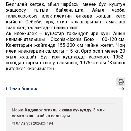
Белгилей кетсек, айыл чарбасы менен бул куштун
жашоосу тыгыз байланышта. Айыл чарба,
талааларысыз илек-илектин өлкөдө жашап кетүүсү
кыйын. Себеби, күрүч, эгин талааларынан тамак-аш
таап жеп, талаа-түздүктү байырлайт.
Ак илек-илек – кунастар түркүмүндөгү ири куш. Анын
илимий аталышы – Ciconia-ciconia. Бою – 100-120 см.
Канаттарын жайганда 155-200 см чейин жетет. Чоң
илек-илектердин салмагы – 5 кг. Орто эсеп менен 20
жыл жашайт. Бул ири куштарды кармоого 1952-
жылдан тартып тыюу салынып, 1975-жылы “Кызыл
китепке” киргизилген.
Тема боюнча
Ысык-Көлдө экологиялык көзөмөл күчөтүлдү: 3 млн
сомго жакын айып салынды
07 Август 2026
194