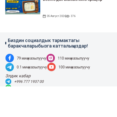
05 Август 2026
376
Биздин социалдык тармактагы
баракчаларыбызга катталыңыздар!
79 миң жазылуучу
110 миң жазылуучу
0.1 миң жазылуучу
100 миң жазылуучу
Элдик кабар
+996 777 1937 00
+996 777 1937 00