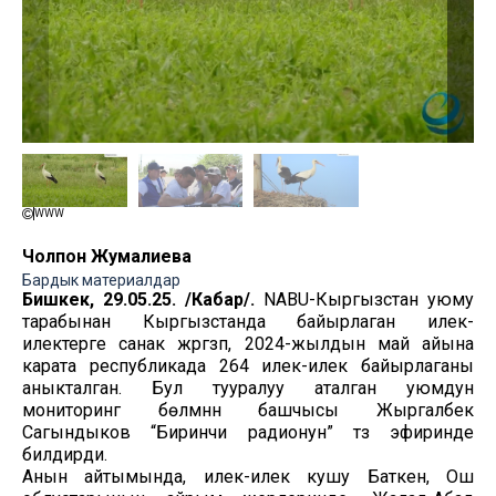
WWW
Чолпон Жумалиева
Бардык материалдар
Бишкек, 29.05.25. /Кабар/.
NABU-Кыргызстан уюму
тарабынан Кыргызстанда байырлаган илек-
илектерге санак жүргүзүп, 2024-жылдын май айына
карата республикада 264 илек-илек байырлаганы
аныкталган. Бул тууралуу аталган уюмдун
мониторинг бөлүмүнүн башчысы Жыргалбек
Сагындыков “Биринчи радионун” түз эфиринде
билдирди.
Анын айтымында, илек-илек кушу Баткен, Ош