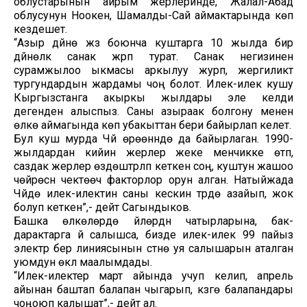
облустарынын айрым жерлеринде, Жалал-Абад
облусунун Ноокен, Шамалды-Сай аймактарында көп
кездешет.
“Азыр дүйнө жүзү боюнча куштарга 10 жылда бир
дүйнөлүк санак жүрүп турат. Санак негизинен
сурамжылоо ыкмасы аркылуу журүп, жергиликтүү
тургундардын жардамы чоң болот. Илек-илек кушу
Кыргызстанга акыркы жылдары эле келди
дегенден алыспыз. Саны азыраак болгону менен
өлкө аймагында көп убакыттан бери байырлап келет.
Бул куш мурда Чүй өрөөнүндө да байырлаган. 1990-
жылдардан кийин жерлер жеке менчикке өтүп,
саздак жерлер өздөштүрүлүп кеткен соң, куштун жашоо
чөйрөсүн чектөөчү факторлор орун алган. Натыйжада
Чүйдө илек-илектин саны кескин түрдө азайып, жок
болуп кеткен”,- дейт Сагындыков.
Башка өлкөлөрдө үйлөрдүн чатырларына, бак-
дарактарга үй салышса, бизде илек-илек 99 пайыз
электр берүү линиясынын үстүнө уя салышарын аталган
уюмдун өкүлү маалымдады.
“Илек-илектер март айында учуп келип, апрель
айынан баштап балапан чыгарып, күзгө балапандары
чоңоюп калышат”,- дейт ал.