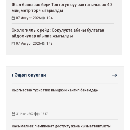
Жыл башынан бери Токтогул суу сактагычынан 40
миң метр тор чыгарылды
07 Август 2026
194
Экологиялык рейд: Сокулукта абаны булгаган
айдоочулар айыпка жыгылды
07 Август 2026
148
Эң көп окулган
Кыргызстан туристтик имиджин кантип бекемдөөдө?
31 Июль 2026
1517
Касымалиев: Чемпионат достукту жана кызматташтыкты