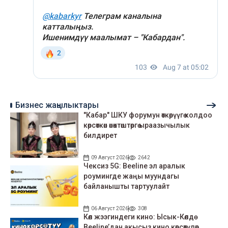
Бизнес жаңылыктары
"Кабар" ШКУ форумун өткөрүүгө колдоо
көрсөткөн өнөктөштөргө ыраазычылык
билдирет
09 Август 2026
2642
Чексиз 5G: Beeline эл аралык
роумингде жаңы муундагы
байланышты тартуулайт
06 Август 2026
308
Көл жээгиндеги кино: Ысык-Көлдө
Beeline’дан акысыз кино көрсөтүлөр