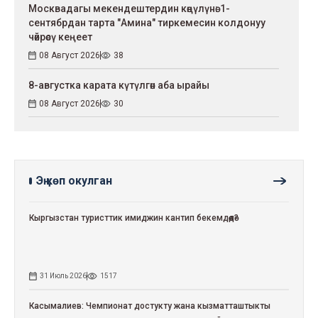
Москвадагы мекендештердин көңүлүнө: 1-
сентябрдан тарта "Амина" тиркемесин колдонуу
чөйрөсү кеңеет
08 Август 2026
38
8-августка карата күтүлгөн аба ырайы
08 Август 2026
30
Эң көп окулган
Кыргызстан туристтик имиджин кантип бекемдөөдө?
31 Июль 2026
1517
Касымалиев: Чемпионат достукту жана кызматташтыкты