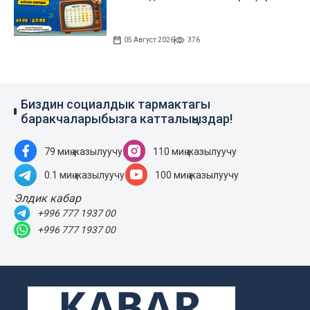
05 Август 2026
376
Биздин социалдык тармактагы
баракчаларыбызга катталыңыздар!
79 миң жазылуучу
110 миң жазылуучу
0.1 миң жазылуучу
100 миң жазылуучу
Элдик кабар
+996 777 1937 00
+996 777 1937 00