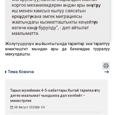
коргоо механизмдерин андан ары өнүктүрүү,
иш менен камсыз кылуу саясатын
өркүндөтүү жана эмгек миграциясы
жаатындагы кызматташтыкты кеңейтүүгө
өзгөчө көңүл бурулду", - деп айтылат
маалыматта.
Жолугушуунун жыйынтыгында тараптар эки тараптуу
өнөктөштүктү мындан ары да бекемдөө тууралуу
макулдашты.
Тема боюнча
Тарых музейинин 4-5-кабаттары Кытай тарапка өттү
деген маалымат чындыкка дал келбейт –
министрлик
08 Август 2026
54