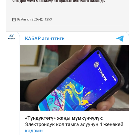
чыңдоо үчүн маанилүү эл аралык аянтчага айланды
02 Август 2026
1253