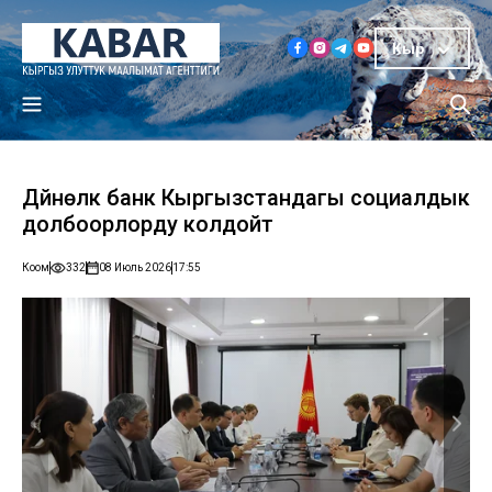
Кыр
Дүйнөлүк банк Кыргызстандагы социалдык
долбоорлорду колдойт
Коом
332
08 Июль 2026
17:55