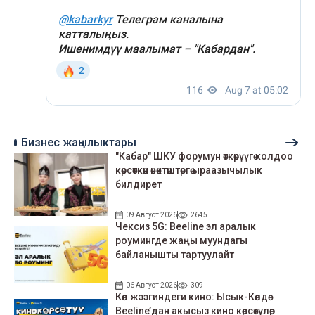
Бизнес жаңылыктары
"Кабар" ШКУ форумун өткөрүүгө колдоо
көрсөткөн өнөктөштөргө ыраазычылык
билдирет
09 Август 2026
2645
Чексиз 5G: Beeline эл аралык
роумингде жаңы муундагы
байланышты тартуулайт
06 Август 2026
309
Көл жээгиндеги кино: Ысык-Көлдө
Beeline’дан акысыз кино көрсөтүлөр