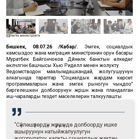
Эмгек министрлиги
Бишкек, 08.07.26 /Кабар/.
Эмгек, социалдык
камсыздоо жана миграция министринин орун басары
Муратбек Байгончоков Дүйнөлүк банктын өлкөдөгү
өкүлчүлүгүнүн башчысы Хью Риделл менен жолукту.
Ведомстводон маалымдашкандай, жолугушуунун
алкагында тараптар "Социалдык жардам көрсөтүү
программаларын жана эмгек рыногун чыңдоо"
биргелешкен долбоорунун жүрүшүн жана пландалган
иш-чараларды тездетүү маселелерин талкуулашты.
"Сүйлөшүүлөрдүн жүрүшүндө долбоорду ишке
ашыруунун натыйжалуулугун
жогорулатуу, калкты социалдык жактан