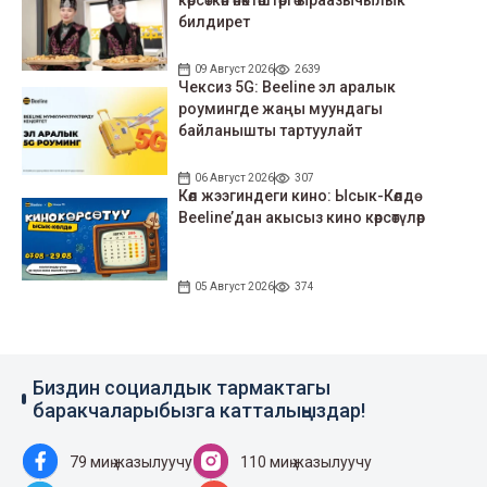
көрсөткөн өнөктөштөргө ыраазычылык
билдирет
09 Август 2026
2639
Чексиз 5G: Beeline эл аралык
роумингде жаңы муундагы
байланышты тартуулайт
06 Август 2026
307
Көл жээгиндеги кино: Ысык-Көлдө
Beeline’дан акысыз кино көрсөтүлөр
05 Август 2026
374
Биздин социалдык тармактагы
баракчаларыбызга катталыңыздар!
79 миң жазылуучу
110 миң жазылуучу