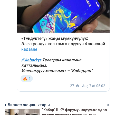
Бизнес жаңылыктары
"Кабар" ШКУ форумун өткөрүүгө колдоо