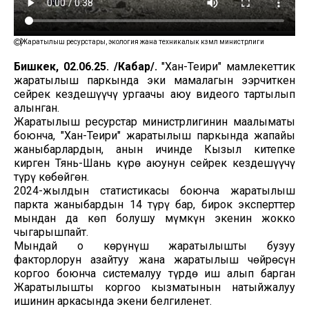
Жаратылыш ресурстары, экология жана техникалык көзөмөл министрлиги
Бишкек, 02.06.25. /Кабар/.
"Хан-Теңири" мамлекеттик
жаратылыш паркында эки мамалагын ээрчиткен
сейрек кездешүүчү ургаачы аюу видеого тартылып
алынган.
Жаратылыш ресурстар министрлигинин маалыматы
боюнча, "Хан-Теңири" жаратылыш паркында жапайы
жаныбарлардын, анын ичинде Кызыл китепке
кирген Тянь-Шань күрөң аюунун сейрек кездешүүчү
түрү көбөйгөн.
2024-жылдын статистикасы боюнча жаратылыш
паркта жаныбардын 14 түрү бар, бирок эксперттер
мындан да көп болушу мүмкүн экенин жокко
чыгарышпайт.
Мындай оң көрүнүш жаратылышты бузуу
факторлорун азайтуу жана жаратылыш чөйрөсүн
коргоо боюнча системалуу түрдө иш алып барган
Жаратылышты коргоо кызматынын натыйжалуу
ишинин аркасында экени белгиленет.