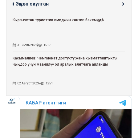
Эң көп окулган
Кыргызстан туристтик имиджин кантип бекемдөөдө?
31 Июль 2026
1517
Касымалиев: Чемпионат достукту жана кызматташтыкты
чыңдоо үчүн маанилүү эл аралык аянтчага айланды
02 Август 2026
1251