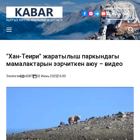
Кыр
"Хан-Теңири" жаратылыш паркындагы
мамалактарын ээрчиткен аюу – видео
Экология
6587
02 Июнь 2025
16:00