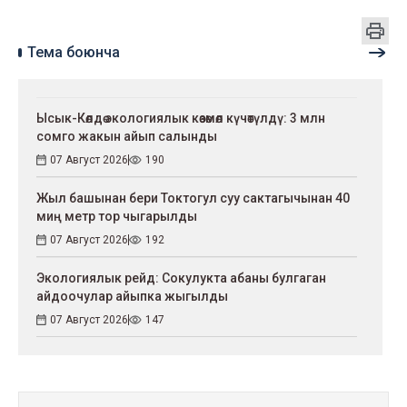
Тема боюнча
Ысык-Көлдө экологиялык көзөмөл күчөтүлдү: 3 млн
сомго жакын айып салынды
07 Август 2026
190
Жыл башынан бери Токтогул суу сактагычынан 40
миң метр тор чыгарылды
07 Август 2026
192
Экологиялык рейд: Сокулукта абаны булгаган
айдоочулар айыпка жыгылды
07 Август 2026
147