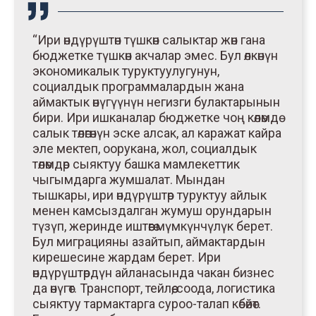
“Ири өндүрүштөн түшкөн салыктар жөн гана
бюджетке түшкөн акчалар эмес. Бул өлкөнүн
экономикалык туруктуулугунун,
социалдык программалардын жана
аймактык өнүгүүнүн негизги булактарынын
бири. Ири ишканалар бюджетке чоң көлөмдө
салык төлөгөнүн эске алсак, ал каражат кайра
эле мектеп, оорукана, жол, социалдык
төлөмдөр сыяктуу башка мамлекеттик
чыгымдарга жумшалат. Мындан
тышкары, ири өндүрүштөр туруктуу айлык
менен камсыздалган жумуш орундарын
түзүп, жеринде иштөөгө мүмкүнчүлүк берет.
Бул миграцияны азайтып, аймактардын
кирешесине жардам берет. Ири
өндүрүштөрдүн айланасында чакан бизнес
да өнүгөт. Транспорт, тейлөө, соода, логистика
сыяктуу тармактарга суроо-талап көбөйөт.