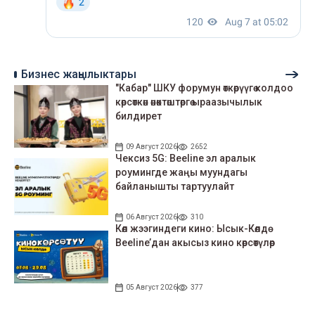
Бизнес жаңылыктары
"Кабар" ШКУ форумун өткөрүүгө колдоо
көрсөткөн өнөктөштөргө ыраазычылык
билдирет
09 Август 2026
2652
Чексиз 5G: Beeline эл аралык
роумингде жаңы муундагы
байланышты тартуулайт
06 Август 2026
310
Көл жээгиндеги кино: Ысык-Көлдө
Beeline’дан акысыз кино көрсөтүлөр
05 Август 2026
377