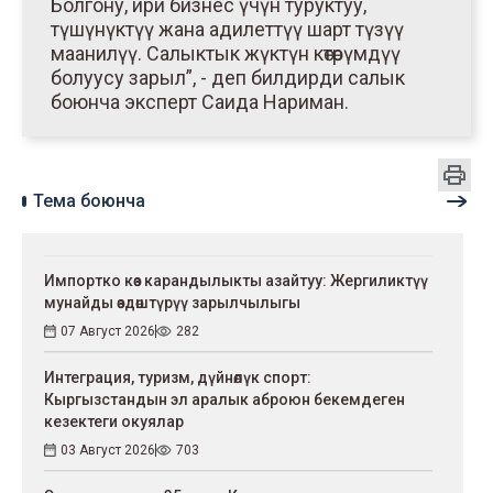
Болгону, ири бизнес үчүн туруктуу,
түшүнүктүү жана адилеттүү шарт түзүү
маанилүү. Салыктык жүктүн көтөрүмдүү
болуусу зарыл”, - деп билдирди салык
боюнча эксперт Саида Нариман.
Тема боюнча
Импортко көз карандылыкты азайтуу: Жергиликтүү
мунайды өздөштүрүү зарылчылыгы
07 Август 2026
282
Интеграция, туризм, дүйнөлүк спорт:
Кыргызстандын эл аралык аброюн бекемдеген
кезектеги окуялар
03 Август 2026
703