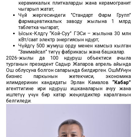
керамикалык плиткаларды жана керамогранит
чыгарып жатат;
Чүй жергесиндеги "Стандарт Фарм Групп"
фармацевтикалык заводу жылына 1 млрд
таблетка чыгарат;
Ысык-Көлдөгү “Кой-Суу” ГЭСи – жылына 30 млн
кВт/саат электр энергиясын өндүрөт;
Чүйдөгү 500 жумуш орду менен камсыз кылган
“Заммайсал” тигүү фабрикасы жана башкалар.
2026-жылы да 100 өндүрүш объектиси ачыла
турганын президент Садыр Жапаров апрель айында
Ош облусуна болгон сапарында билдирген. ОшМУнун
бизнес паркынын жетекчиси, экономика
илимдеринин кандидаты Эрлан Камалов
“Кабар”
агенттигине ири өндүрүш ишканаларын ачуу жана
иштетүү үчүн бир катар жеңилдиктер каралганын
белгиледи.