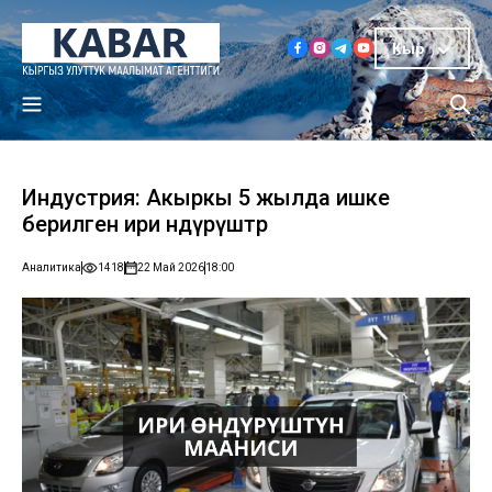
Кыр
Индустрия: Акыркы 5 жылда ишке
берилген ири өндүрүштөр
Аналитика
1418
22 Май 2026
18:00