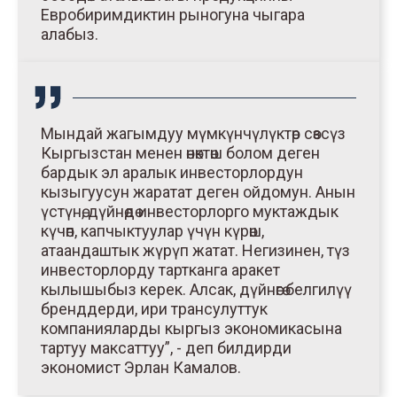
Евробиримдиктин рыногуна чыгара
алабыз.
Мындай жагымдуу мүмкүнчүлүктөр сөзсүз
Кыргызстан менен өнөктөш болом деген
бардык эл аралык инвесторлордун
кызыгуусун жаратат деген ойдомун. Анын
үстүнө, дүйнөдө инвесторлорго муктаждык
күчөп, капчыктуулар үчүн күрөш,
атаандаштык жүрүп жатат. Негизинен, түз
инвесторлорду тартканга аракет
кылышыбыз керек. Алсак, дүйнөгө белгилүү
бренддерди, ири трансулуттук
компанияларды кыргыз экономикасына
тартуу максаттуу”, - деп билдирди
экономист Эрлан Камалов.