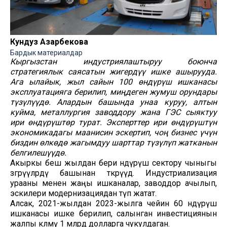
Кундуз Азарбекова
Бардык материалдар
Кыргызстан индустриялаштыруу боюнча
стратегиялык саясатын жигердүү ишке ашырууда.
Ага ылайык, жыл сайын 100 өндүрүш ишканасы
эксплуатацияга берилип, миңдеген жумуш орундары
түзүлүүдө. Алардын башында унаа куруу, алтын
куйма, металлургия заводдору жана ГЭС сыяктуу
ири өндүрүштөр турат. Эксперттер ири өндүрүштүн
экономикадагы маанисин эскертип, чоң бизнес үчүн
биздин өлкөдө жагымдуу шарттар түзүлүп жатканын
белгилешүүдө.
Акыркы беш жылдан бери өндүрүш сектору чыныгы
өзгөрүүлөрдү башынан өткөрүүдө. Индустриализация
урааны менен жаңы ишканалар, заводдор ачылып,
эскилери модернизациядан өтүп жатат.
Алсак, 2021-жылдан 2023-жылга чейин 60 өндүрүш
ишканасы ишке берилип, салынган инвестициянын
жалпы көлөмү 1 млрд долларга чукулдаган.