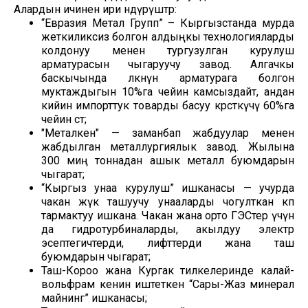
Алардын ичинен ири өндүрүштөр:
“Евразия Метал Групп” – Кыргызстанда мурда
жеткиликсиз болгон алдыңкы технологияларды
колдонуу менен тургузулган курулуш
арматурасын чыгаруучу завод. Алгачкы
баскычында өлкөнүн арматурага болгон
муктаждыгын 10%га чейин камсыздайт, андан
кийин импорттук товарды басуу көрсөткүчү 60%га
чейин өсөт;
"Металкен" — заманбап жабдуулар менен
жабдылган металлургиялык завод. Жылына
300 миң тоннадан ашык металл буюмдарын
чыгарат;
“Кыргыз унаа курулуш” ишканасы — учурда
чакан жүк ташуучу унааларды чогулткан көп
тармактуу ишкана. Чакан жана орто ГЭСтер үчүн
да гидротурбиналарды, акылдуу электр
эсептегичтерди, лифттерди жана таш
буюмдарын чыгарат;
Таш-Короо жана Кургак тилкелеринде калай-
вольфрам кенин иштеткен “Сары-Жаз минерал
майнинг” ишканасы;