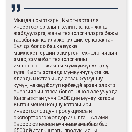
Мындан сырткары, Кыргызстанда
инвесторлор алып келип жаткан жаңы
жабдууларга, жаңы технологияларга бажы
тарабынан кыйла жеңилдиктер каралган.
Бул да болсо башка өнүккөн
мамлекеттердин эскирген технологиясын
эмес, заманбап технологияны
импорттоого жакшы мүмкүнчүлүктөрдү
түзөт. Кыргызстанда мүмкүнчүлүктөр көп.
Алардын катарында арзан жумушчу
күчүн, чөлкөмдө болуп көрбөгөндөй арзан электр
энергиясын атаса болот. Ошол эле учурда
Кыргызстан үчүн ЕАЭБдин мүчөсү катары,
Кытай менен коңшу катары ири
инвесторлордун продукциясын
экспорттоого жолдор ачылган. Ал эми
Евросоюз менен өзүнчө макамыбыз бар,
6500дөй аталыштагы продукцияны