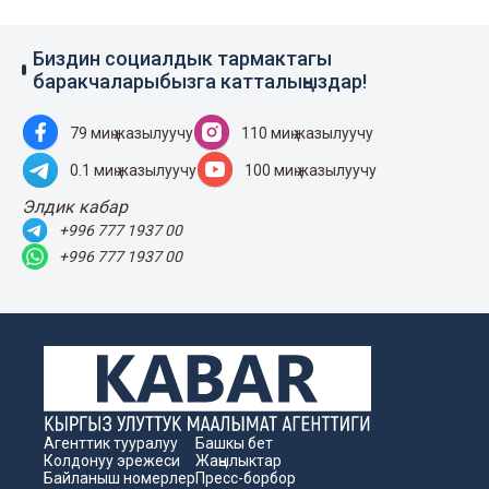
Биздин социалдык тармактагы
баракчаларыбызга катталыңыздар!
79 миң жазылуучу
110 миң жазылуучу
0.1 миң жазылуучу
100 миң жазылуучу
Элдик кабар
+996 777 1937 00
+996 777 1937 00
Агенттик тууралуу
Башкы бет
Колдонуу эрежеси
Жаңылыктар
Байланыш номерлер
Пресс-борбор