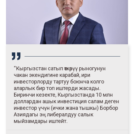
“Кыргызстан сатып өткөрүү рыногунун
чакан экендигине карабай, ири
инвесторлорду тартуу боюнча колго
аларлык бир топ иштерди жасады.
Биринчи кезекте, Кыргызстанда 10 млн
доллардан ашык инвестиция салам деген
инвестор үчүн (ички жана тышкы) Борбор
Азиядагы эң либералдуу салык
мыйзамдары иштейт.