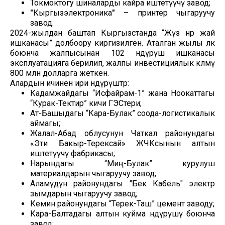
Токмоктогу шиналарды кайра иштетүүчү завод;
"
Кыргызэлектроника
"
– принтер чыгаруучу
завод.
2024-жылдан баштап Кыргызстанда “Жүз өнөр жай
ишканасы” долбоору киргизилген. Аталган жылы өлкө
боюнча жалпысынан 102 өндүрүш ишканасы
эксплуатацияга берилип, жалпы инвестициялык көлөмү
800 млн долларга жеткен.
Алардын ичинен ири өндүрүштөр:
Кадамжайдагы “Исфайрам-1” жана Ноокаттагы
“Курак-Тектир” кичи ГЭСтери;
Ат-Башыдагы “Кара-Булак” соода-логистикалык
аймагы;
Жалал-Абад облусунун Чаткал районундагы
«Эти Бакыр-Терексай» ЖЧКсынын алтын
иштетүүчү фабрикасы;
Нарындагы “Миң-Булак” курулуш
материалдарын чыгаруучу завод;
Аламүдүн районундагы "Бек Кабель" электр
зымдарын чыгаруучу завод;
Кемин районундагы “Терек-Таш” цемент заводу;
Кара-Балтадагы алтын куйма өндүрүшү боюнча
завод;