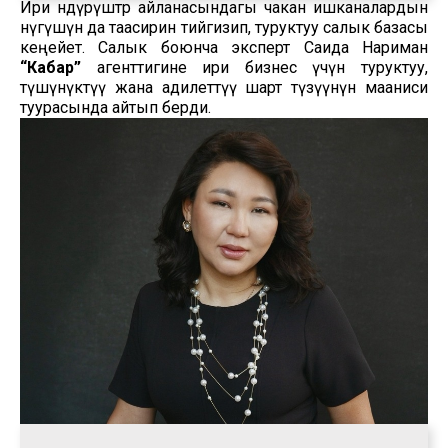
Ири өндүрүштөр айланасындагы чакан ишканалардын
өнүгүшүнө да таасирин тийгизип, туруктуу салык базасы
кеңейет. Салык боюнча эксперт Саида Нариман
“Кабар”
агенттигине ири бизнес үчүн туруктуу,
түшүнүктүү жана адилеттүү шарт түзүүнүн мааниси
туурасында айтып берди.