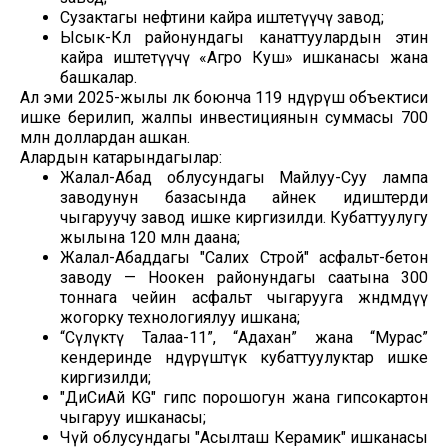
Сузактагы нефтини кайра иштетүүчү завод;
Ысык-Көл районундагы канаттуулардын этин
кайра иштетүүчү «Агро Куш» ишканасы жана
башкалар.
Ал эми 2025-жылы өлкө боюнча 119 өндүрүш объектиси
ишке берилип, жалпы инвестициянын суммасы 700
млн доллардан ашкан.
Алардын катарындагылар:
Жалал-Абад облусундагы Майлуу-Суу лампа
заводунун базасында айнек идиштерди
чыгаруучу завод ишке киргизилди. Кубаттуулугу
жылына 120 млн даана;
Жалал-Абаддагы "Салих Строй" асфальт-бетон
заводу — Ноокен районундагы саатына 300
тоннага чейин асфальт чыгарууга жөндөмдүү
жогорку технологиялуу ишкана;
“Сүлүктү Талаа-11”, “Адахан” жана “Мурас”
кендеринде өндүрүштүк кубаттуулуктар ишке
киргизилди;
"ДиСиАй KG" гипс порошогун жана гипсокартон
чыгаруу ишканасы;
Чүй облусундагы "Асылташ Керамик" ишканасы