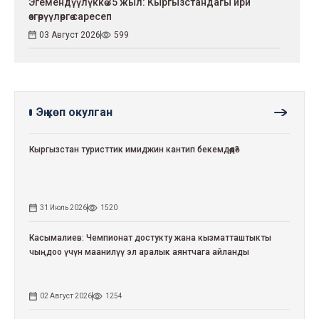
Эгемендүүлүккө 35 жыл: Кыргызстандагы ири
өзгөрүүлөргө саресеп
03 Август 2026
599
Эң көп окулган
Кыргызстан туристтик имиджин кантип бекемдөөдө?
31 Июль 2026
1520
Касымалиев: Чемпионат достукту жана кызматташтыкты
чыңдоо үчүн маанилүү эл аралык аянтчага айланды
02 Август 2026
1254