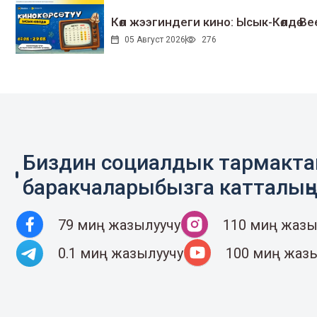
Көл жээгиндеги кино: Ысык-Көлдө Bee
05 Август 2026
276
Биздин социалдык тармакт
баракчаларыбызга катталың
79 миң жазылуучу
110 миң жазы
0.1 миң жазылуучу
100 миң жаз