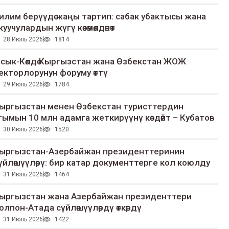
илим берүүдө жаңы тартип: сабак убактысы жана
куучулардын жүгү көзөмөлдөнөт
28 Июль 2026
1814
сык-Көлдө Кыргызстан жана Өзбекстан ЖОЖ
екторлорунун форуму өттү
29 Июль 2026
1784
ыргызстан менен Өзбекстан туристтердин
гымын 10 млн адамга жеткирүүнү көздөйт – Кубатов
30 Июль 2026
1520
ыргызстан-Азербайжан президенттеринин
үйлөшүүлөрү: бир катар документтерге кол коюлду
31 Июль 2026
1464
ыргызстан жана Азербайжан президенттери
олпон-Атада сүйлөшүүлөрдү өткөрдү
31 Июль 2026
1422