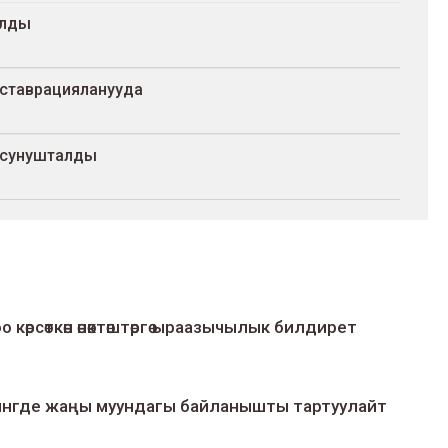
алды
еставрацияланууда
 сунушталды
о көрсөткөн өнөктөштөргө ыраазычылык билдирет
умингде жаңы муундагы байланышты тартуулайт