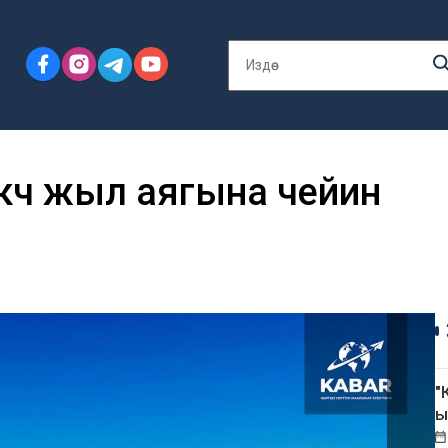
көчө жыл аягына чейин
"
ы