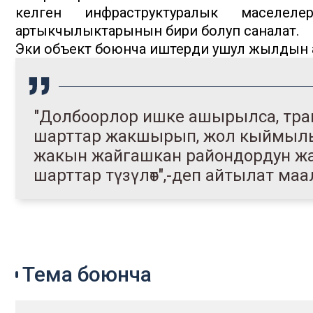
келген инфраструктуралык маселеле
артыкчылыктарынын бири болуп саналат.
Эки объект боюнча иштерди ушул жылдын а
"Долбоорлор ишке ашырылса, транс
шарттар жакшырып, жол кыймылын
жакын жайгашкан райондордун ж
шарттар түзүлөт",-деп айтылат ма
Тема боюнча