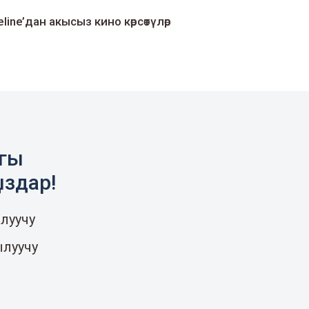
line’дан акысыз кино көрсөтүлөр
агы
ыздар!
луучу
ылуучу