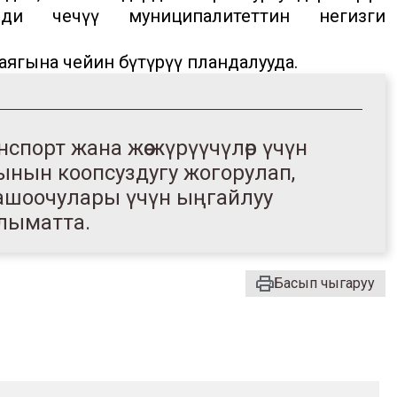
рди чечүү муниципалитеттин негизги
ягына чейин бүтүрүү пландалууда.
порт жана жөө жүрүүчүлөр үчүн
ын коопсуздугу жогорулап,
ашоочулары үчүн ыңгайлуу
алыматта.
Басып чыгаруу