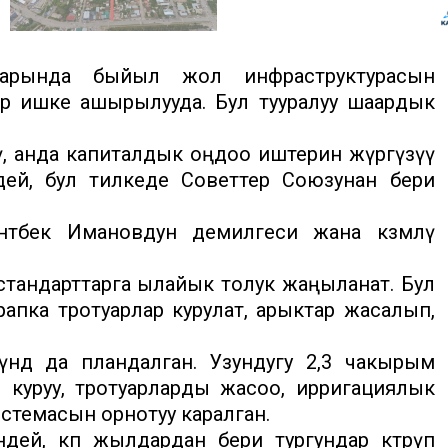
рында быйыл жол инфраструктурасын
р ишке ашырылууда. Бул тууралуу шаардык
ү, анда капиталдык оңдоо иштерин жүргүзүү
дей, бул тилкеде Советтер Союзунан бери
бек Имановдун демилгеси жана көзөмөлү
 стандарттарга ылайык толук жаңыланат. Бул
апка тротуарлар курулат, арыктар жасалып,
үндө да пландалган. Узундугу 2,3 чакырым
 куруу, тротуарларды жасоо, ирригациялык
темасын орнотуу каралган.
ей, көп жылдардан бери тургундар көтөрүп