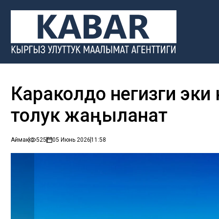
Караколдо негизги эки 
толук жаңыланат
Аймак
525
05 Июнь 2026
11:58