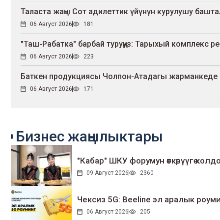
Таласта жаңы Сот адилеттик үйүнүн курулушу башт
06 Август 2026
181
"Таш-Рабатка" барбай туруңуз: Тарыхый комплекс р
06 Август 2026
223
Баткен продукциясы Чолпон-Атадагы жарманкеде
06 Август 2026
171
Бизнес жаңылыктары
"Кабар" ШКУ форумун өткөрүүгө колдо
09 Август 2026
2360
Чексиз 5G: Beeline эл аралык ро
06 Август 2026
205