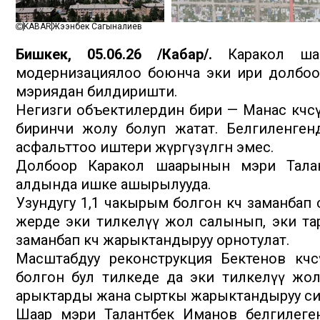
KABAR
Жээнбек Сагыналиев
Бишкек, 05.06.26 /Кабар/.
Каракол шаа
модернизациялоо боюнча эки ири долбоо
мэриядан билдиришти.
Негизги объектилердин бири — Манас көчөс
биринчи жолу болуп жатат. Белгиленген
асфальттоо иштери жүргүзүлгөн эмес.
Долбоор Каракол шаарынын мэри Талант
алдында ишке ашырылууда.
Узундугу 1,1 чакырым болгон көчө заманбап
жерде эки тилкелүү жол салынып, эки тар
заманбап көчө жарыктандыруу орнотулат.
Масштабдуу реконструкция Бектенов көчөс
болгон бул тилкеде да эки тилкелүү жол
арыктарды жана сырткы жарыктандыруу сис
Шаар мэри Талантбек Иманов белгилегенд