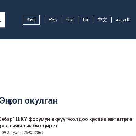
Кыр
Рус
Eng
Tur
中文
العربية
Эң көп окулган
Кабар" ШКУ форумун өткөрүүгө колдоо көрсөткөн өнөктөштөргө
раазычылык билдирет
09 Август 2026
2360