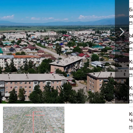
Б
о
Ы
р
К
а
К
с
К
Ч