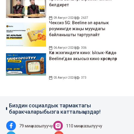
билдирет
09 Август 2026
2637
Чексиз 5G: Beeline эл аралык
роумингде жаңы муундагы
байланышты тартуулайт
06 Август 2026
306
Көл жээгиндеги кино: Ысык-Көлдө
Beeline’дан акысыз кино көрсөтүлөр
05 Август 2026
373
Биздин социалдык тармактагы
баракчаларыбызга катталыңыздар!
79 миң жазылуучу
110 миң жазылуучу