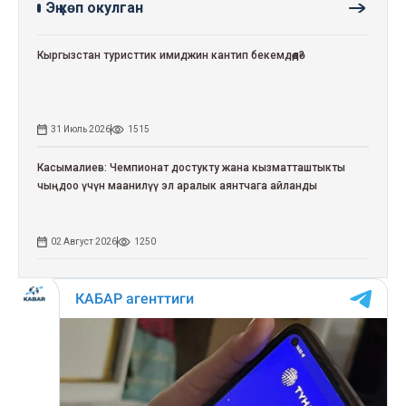
Эң көп окулган
Кыргызстан туристтик имиджин кантип бекемдөөдө?
31 Июль 2026
1515
Касымалиев: Чемпионат достукту жана кызматташтыкты
чыңдоо үчүн маанилүү эл аралык аянтчага айланды
02 Август 2026
1250