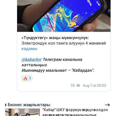
Бизнес жаңылыктары
"Кабар" ШКУ форумун өткөрүүгө колдоо
көрсөткөн өнөктөштөргө ыраазычылык