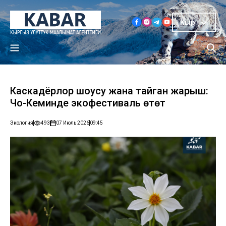
Кыр
Каскадёрлор шоусу жана тайган жарыш:
Чоң-Кеминде экофестиваль өтөт
Экология
493
07 Июль 2026
09:45