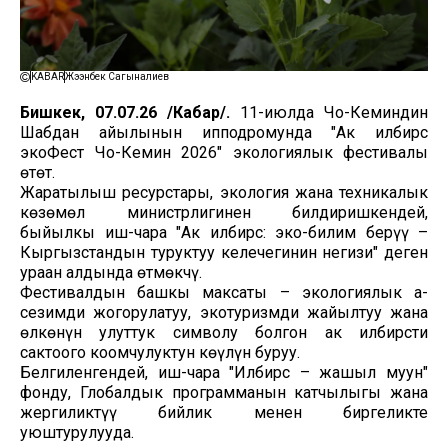
KABAR
Жээнбек Сагыналиев
Бишкек, 07.07.26 /Кабар/.
11-июлда Чоң-Кеминдин
Шабдан айылынын ипподромунда "Ак илбирс
экоФест Чоң-Кемин 2026" экологиялык фестивалы
өтөт.
Жаратылыш ресурстары, экология жана техникалык
көзөмөл министрлигинен билдиришкендей,
быйылкы иш-чара "Ак илбирс: эко-билим берүү –
Кыргызстандын туруктуу келечегинин негизи" деген
ураан алдында өтмөкчү.
Фестивалдын башкы максаты – экологиялык аң-
сезимди жогорулатуу, экотуризмди жайылтуу жана
өлкөнүн улуттук символу болгон ак илбирсти
сактоого коомчулуктун көңүлүн буруу.
Белгиленгендей, иш-чара "Илбирс – жашыл муун"
фонду, Глобалдык программанын катчылыгы жана
жергиликтүү бийлик менен биргеликте
уюштурулууда.