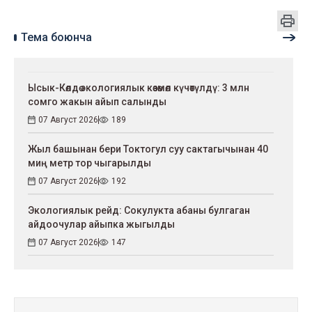
Тема боюнча
Ысык-Көлдө экологиялык көзөмөл күчөтүлдү: 3 млн
сомго жакын айып салынды
07 Август 2026
189
Жыл башынан бери Токтогул суу сактагычынан 40
миң метр тор чыгарылды
07 Август 2026
192
Экологиялык рейд: Сокулукта абаны булгаган
айдоочулар айыпка жыгылды
07 Август 2026
147