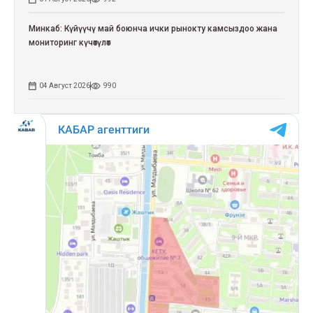
Минкаб: Күйүүчү май боюнча ички рынокту камсыздоо жана
мониторинг күчөтүлөт
04 Август 2026
990