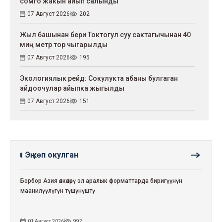
сомго жакын айып салынды
07 Август 2026
202
Жыл башынан бери Токтогул суу сактагычынан 40
миң метр тор чыгарылды
07 Август 2026
195
Экологиялык рейд: Сокулукта абаны булгаган
айдоочулар айыпка жыгылды
07 Август 2026
151
Эң көп окулган
Борбор Азия өлкөлөрү эл аралык форматтарда биригүүнүн
маанилүүлүгүн түшүнүштү
01 Август 2026
992