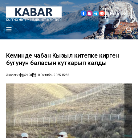
Кыр
Кеминде чабан Кызыл китепке кирген
бугунун баласын куткарып калды
Экология
2404
10 Октябрь 2025
15:35