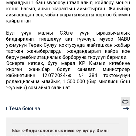
маралдын 1 баш музоосун таап алып, койлору менен
кошо багып, анын жараатын айыктырган. Жаныбар
айыккандан соң чабан жаратылышты коргоо бөлүмүнө
кайрылган.
Бул үчүн малчы С.Э.ге үчүн ыраазычылык
билдирилип, тиешелүү акт түзүлүп, музоо NABU
уюмунун Терек-Сулуу коктусунда жайгашкан жабыр
тарткан жаныбарларды жандандырып кайра кое
берүү реабилитациялык борборуна өткөрүлүп берилди.
Эскерте кетсек, бугу марал КР Кызыл китебине
кирген жаныбар болуп саналат, министрлер
кабинетинин 12.07.2024-ж. №384 токтомунун
редакциясына ылайык, 1 500 000 (бир миллион беш
жүз миң) сом айып салынат.
Тема боюнча
Ысык-Көлдө экологиялык көзөмөл күчөтүлдү: 3 млн