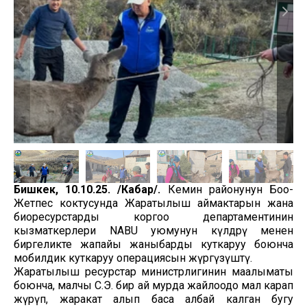
Бишкек, 10.10.25. /Кабар/.
Кемин районунун Боо-
Жетпес коктусунда Жаратылыш аймактарын жана
биоресурстарды коргоо департаментинин
кызматкерлери NABU уюмунун өкүлдөрү менен
биргеликте жапайы жаныбарды куткаруу боюнча
мобилдик куткаруу операциясын жүргүзүштү.
Жаратылыш ресурстар министрлигинин маалыматы
боюнча, малчы С.Э. бир ай мурда жайлоодо мал карап
жүрүп, жаракат алып баса албай калган бугу