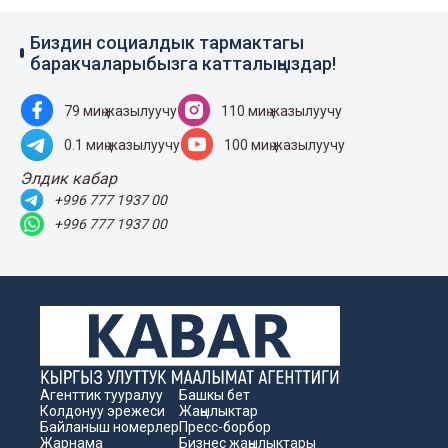
Биздин социалдык тармактагы
баракчаларыбызга катталыңыздар!
79 миң жазылуучу
110 миң жазылуучу
0.1 миң жазылуучу
100 миң жазылуучу
Элдик кабар
+996 777 1937 00
+996 777 1937 00
Агенттик тууралуу
Башкы бет
Колдонуу эрежеси
Жаңылыктар
Байланыш номерлер
Пресс-борбор
Жарнама
Бизнес жаңылыктары