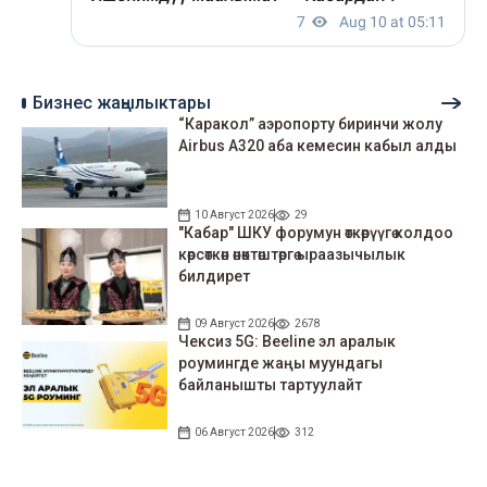
Бизнес жаңылыктары
“Каракол” аэропорту биринчи жолу
Airbus A320 аба кемесин кабыл алды
10 Август 2026
29
"Кабар" ШКУ форумун өткөрүүгө колдоо
көрсөткөн өнөктөштөргө ыраазычылык
билдирет
09 Август 2026
2678
Чексиз 5G: Beeline эл аралык
роумингде жаңы муундагы
байланышты тартуулайт
06 Август 2026
312