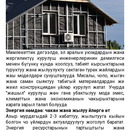
Мамлекеттик деңгээлде, эл аралык уюмдардын жана
жергиликтүү курулуш инженерлеринин демилгеси
менен бүгүнкү күндө коопсуз, табият кырсыктарына
туруктуу жана жылуулукту сактаган турак жайлардын
жаңы моделдери сунушталууда. Мисалы, чопо, жыгач
жана саман сыяктуу табигый материалдардан же
жеңил конструкциядан үйлөр курулуп жатат. Учурда
"жашыл" курулуш жөн гана убактылуу мода эмес,
климаттын жана экономиканын чакырыктарына
карата зарыл талап болууда.
Энергия үнөмдөө: чакан жана жылуу үйлөргө өтүү
Азыр мурдагыдай 2-3 кабаттуу, жылытууга кыйын
болгон чоң үйлөрдүн актуалдуулугу жоголуп баратат.
Энергия ресурстарынын тартыштыгы жана