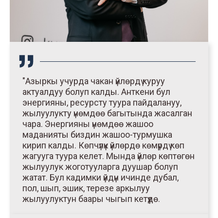
"Азыркы учурда чакан үйлөрдү куруу
актуалдуу болуп калды. Анткени бул
энергияны, ресурсту туура пайдалануу,
жылуулукту үнөмдөө багытында жасалган
чара. Энергияны үнөмдөө жашоо
маданияты биздин жашоо-турмушка
кирип калды. Көпчүлүк үйлөрдө көмүрдү көп
жагууга туура келет. Мында үйлөр көптөгөн
жылуулук жоготууларга дуушар болуп
жатат. Бул кадимки үйдүн ичинде дубал,
пол, шып, эшик, терезе аркылуу
жылуулуктун баары чыгып кетүүдө.