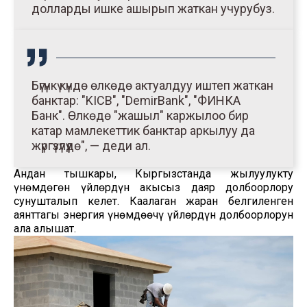
долларды ишке ашырып жаткан учурубуз.
Бүгүнкү күндө өлкөдө актуалдуу иштеп жаткан
банктар: "KICB", "DemirBank", "ФИНКА
Банк". Өлкөдө "жашыл" каржылоо бир
катар мамлекеттик банктар аркылуу да
жүргүзүлүүдө", — деди ал.
Андан тышкары, Кыргызстанда жылуулукту
үнөмдөгөн үйлөрдүн акысыз даяр долбоорлору
сунушталып келет. Каалаган жаран белгиленген
аянттагы энергия үнөмдөөчү үйлөрдүн долбоорлорун
ала алышат.