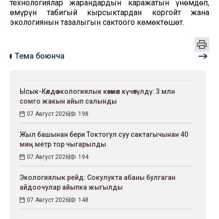
технологиялар жарандардын каражатын үнөмдөп,
өмүрүн табигый кырсыктардан коргойт жана
экологиянын тазалыгын сактоого көмөктөшөт.
Тема боюнча
Ысык-Көлдө экологиялык көзөмөл күчөтүлдү: 3 млн
сомго жакын айып салынды
07 Август 2026
198
Жыл башынан бери Токтогул суу сактагычынан 40
миң метр тор чыгарылды
07 Август 2026
194
Экологиялык рейд: Сокулукта абаны булгаган
айдоочулар айыпка жыгылды
07 Август 2026
148