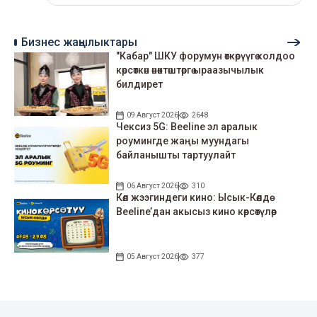
Бизнес жаңылыктары
"Кабар" ШКУ форумун өткөрүүгө колдоо
көрсөткөн өнөктөштөргө ыраазычылык
билдирет
09 Август 2026
2648
Чексиз 5G: Beeline эл аралык
роумингде жаңы муундагы
байланышты тартуулайт
06 Август 2026
310
Көл жээгиндеги кино: Ысык-Көлдө
Beeline’дан акысыз кино көрсөтүлөр
05 Август 2026
377