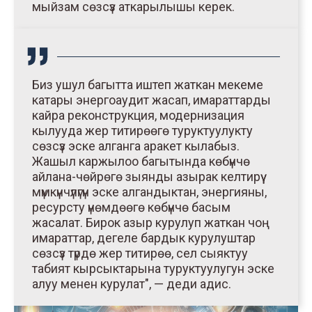
мыйзам сөзсүз аткарылышы керек.
Биз ушул багытта иштеп жаткан мекеме
катары энергоаудит жасап, имараттарды
кайра реконструкция, модернизация
кылууда жер титирөөгө туруктуулукту
сөзсүз эске алганга аракет кылабыз.
Жашыл каржылоо багытында көбүнчө
айлана-чөйрөгө зыянды азырак келтирүү
мүмкүнчүлүгүн эске алгандыктан, энергияны,
ресурсту үнөмдөөгө көбүнчө басым
жасалат. Бирок азыр курулуп жаткан чоң
имараттар, дегеле бардык курулуштар
сөзсүз түрдө жер титирөө, сел сыяктуу
табият кырсыктарына туруктуулугун эске
алуу менен курулат", — деди адис.