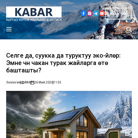
Кыр
Селге да, суукка да туруктуу эко-үйлөр:
Эмне үчүн чакан турак жайларга өтө
башташты?
Экология
884
26 Май 2026
11:55