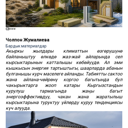
www
Чолпон Жумалиева
Бардык материалдар
Акыркы жылдары климаттын өзгөрүшүнө
байланыштуу өлкөдө жаз-жай айларында сел
кырсыктарынын катталышы көбөйүүдө. Ал эми
кышкысын энергия тартыштыгы, шаарларда абанын
булганышы курч маселеге айланды. Табиятты сактоо
жана айлана-чөйрөнү коргоо багытында бул
чакырыктарга жооп катары Кыргызстандын
курулуш тармагында жаңы багыт
энергоэффективдүү, чакан жана жаратылыш
кырсыктарына туруктуу үйлөрдү куруу тенденциясы
күч алууда.