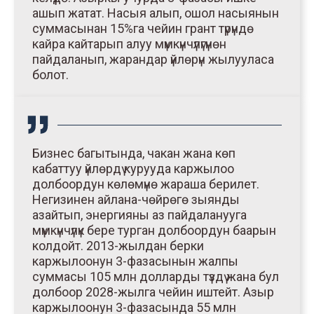
ашып жатат. Насыя алып, ошол насыянын
суммасынан 15%га чейин грант түрүндө
кайра кайтарып алуу мүмкүнчүлүгүнөн
пайдаланып, жарандар үйлөрүн жылууласа
болот.
Бизнес багытында, чакан жана көп
кабаттуу үйлөрдү курууда каржылоо
долбоордун көлөмүнө жараша берилет.
Негизинен айлана-чөйрөгө зыянды
азайтып, энергияны аз пайдаланууга
мүмкүнчүлүк бере турган долбоордун баарын
колдойт. 2013-жылдан берки
каржылоонун 3-фазасынын жалпы
суммасы 105 млн долларды түздү жана бул
долбоор 2028-жылга чейин иштейт. Азыр
каржылоонун 3-фазасында 55 млн