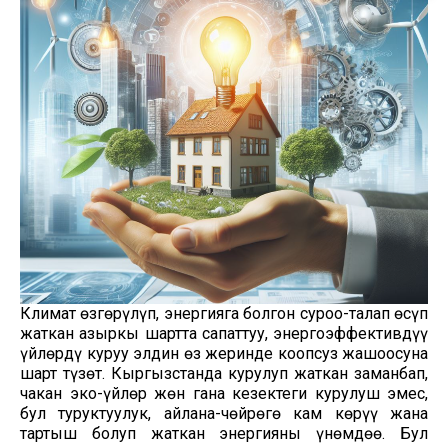
Климат өзгөрүлүп, энергияга болгон суроо-талап өсүп
жаткан азыркы шартта сапаттуу, энергоэффективдүү
үйлөрдү куруу элдин өз жеринде коопсуз жашоосуна
шарт түзөт. Кыргызстанда курулуп жаткан заманбап,
чакан эко-үйлөр жөн гана кезектеги курулуш эмес,
бул туруктуулук, айлана-чөйрөгө кам көрүү жана
тартыш болуп жаткан энергияны үнөмдөө. Бул