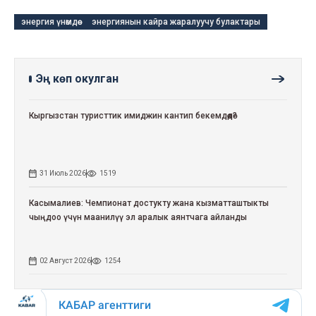
энергия үнөмдөө
энергиянын кайра жаралуучу булактары
Эң көп окулган
Кыргызстан туристтик имиджин кантип бекемдөөдө?
31 Июль 2026
1519
Касымалиев: Чемпионат достукту жана кызматташтыкты
чыңдоо үчүн маанилүү эл аралык аянтчага айланды
02 Август 2026
1254