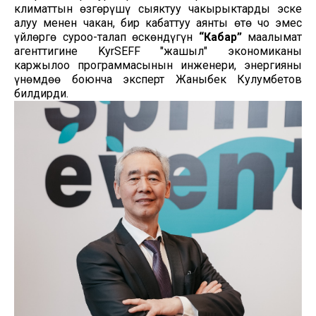
климаттын өзгөрүшү сыяктуу чакырыктарды эске
алуу менен чакан, бир кабаттуу аянты өтө чоң эмес
үйлөргө суроо-талап өскөндүгүн
“Кабар”
маалымат
агенттигине KyrSEFF "жашыл" экономиканы
каржылоо программасынын инженери, энергияны
үнөмдөө боюнча эксперт Жаныбек Кулумбетов
билдирди.