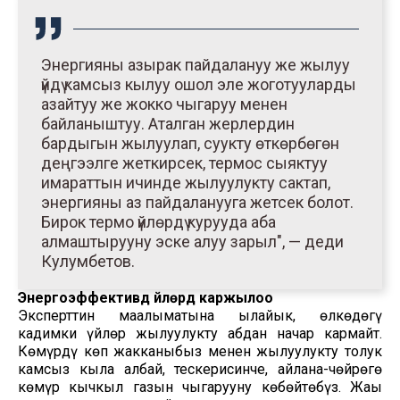
Энергияны азырак пайдалануу же жылуу
үйдү камсыз кылуу ошол эле жоготууларды
азайтуу же жокко чыгаруу менен
байланыштуу. Аталган жерлердин
бардыгын жылуулап, суукту өткөрбөгөн
деңгээлге жеткирсек, термос сыяктуу
имараттын ичинде жылуулукту сактап,
энергияны аз пайдаланууга жетсек болот.
Бирок термо үйлөрдү курууда аба
алмаштырууну эске алуу зарыл", — деди
Кулумбетов.
Энергоэффективдүү үйлөрдү каржылоо
Эксперттин маалыматына ылайык, өлкөдөгү
кадимки үйлөр жылуулукту абдан начар кармайт.
Көмүрдү көп жакканыбыз менен жылуулукту толук
камсыз кыла албай, тескерисинче, айлана-чөйрөгө
көмүр кычкыл газын чыгарууну көбөйтөбүз. Жаңы