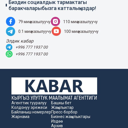
Биздин социалдык тармактагы
баракчаларыбызга катталыңыздар!
79 миң жазылуучу
110 миң жазылуучу
0.1 миң жазылуучу
100 миң жазылуучу
Элдик кабар
+996 777 1937 00
+996 777 1937 00
Агенттик тууралуу
Башкы бет
Колдонуу эрежеси
Жаңылыктар
Байланыш номерлер
Пресс-борбор
Жарнама
Бизнес жаңылыктары
Издөө
Архив