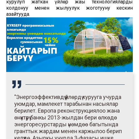
курулуп жаткан үйлөр жаңы технологияларды
колдонуу менен жылуулук жоготууну кескин
азайтууда.
"Энергоэффективдүү үйлөрдү курууга учурда
уюмдар, мамлекет тарабынан насыялар
берилет. Европа реконструкциялоо жана
өнүктүрүү банкы 2013-жылдан бери өлкөдө
энергоресурстарды үнөмдөө багытында
гранттык жардам менен каржылоо берип
келүүдө. Азыркы учурда 3-фазасы ишке