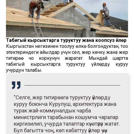
Табигый кырсыктарга туруктуу жана коопсуз үйлөр
Кыргызстан негизинен тоолуу өлкө болгондуктан, тоо
этектериндеги айылдар үчүн сел, жер көчкү жана жер
титирөө чоң коркунуч жаратат. Мындай шартта
табигый кырсыктарга туруктуу үйлөрдү куруу
учурдун талабы.
"Селге, жер титирөөгө туруктуу үйлөрдү
куруу боюнча Курулуш, архитектура жана
турак жай-коммуналдык чарба
министрлиги тарабынан кошумча чаралар
киргизилип, учурда талаптар күчөтүлүп жатат.
Бул багытта чоң, көп кабаттуу үйлөр үчүн