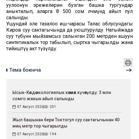
уулоонун эрежелерин бузган башка тургундар
аныкталып, аларга 8 500 сом өлчөмүндө айып пул
салынды.
Ушундай эле тазалоо иш-чарасы Талас облусундагы
Киров суу сактагычында да уюштурулду. Натыйжада
суу түбүнөн мыйзамсыз салынган 200 метрден ашуун
синтетикалык тор табылып, сыртка чыгарылды жана
тийиштүү акт түзүлдү.
Тема боюнча
Ысык-Көлдө экологиялык көзөмөл күчөтүлдү: 3 млн
сомго жакын айып салынды
07 Август 2026
201
Жыл башынан бери Токтогул суу сактагычынан 40
миң метр тор чыгарылды
07 Август 2026
194