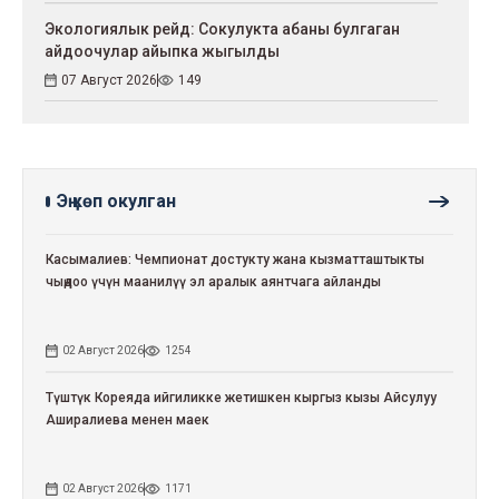
Экологиялык рейд: Сокулукта абаны булгаган
айдоочулар айыпка жыгылды
07 Август 2026
149
Эң көп окулган
Касымалиев: Чемпионат достукту жана кызматташтыкты
чыңдоо үчүн маанилүү эл аралык аянтчага айланды
02 Август 2026
1254
Түштүк Кореяда ийгиликке жетишкен кыргыз кызы Айсулуу
Аширалиева менен маек
02 Август 2026
1171