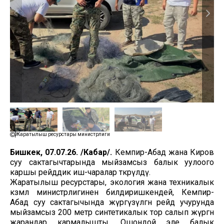
Жаратылыш ресурстары министрлиги
Бишкек, 07.07.26. /Кабар/.
Кемпир-Абад жана Киров
суу сактагычтарында мыйзамсыз балык уулоого
каршы рейддик иш-чаралар өткөрүлдү.
Жаратылыш ресурстары, экология жана техникалык
көзөмөл министрлигинен билдиришкендей, Кемпир-
Абад суу сактагычында жүргүзүлгөн рейд учурунда
мыйзамсыз 200 метр синтетикалык тор салып жүргөн
жарандар кармалышты. Ошондой эле балык