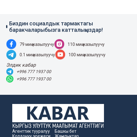
Биздин социалдык тармактагы
баракчаларыбызга катталыңыздар!
79 миң жазылуучу
110 миң жазылуучу
0.1 миң жазылуучу
100 миң жазылуучу
Элдик кабар
+996 777 1937 00
+996 777 1937 00
Агенттик тууралуу
Башкы бет
Колдонуу эрежеси
Жаңылыктар