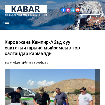
Кыр
Киров жана Кемпир-Абад суу
сактагычтарына мыйзамсыз тор
салгандар кармалды
Экология
512
07 Июль 2026
12:30