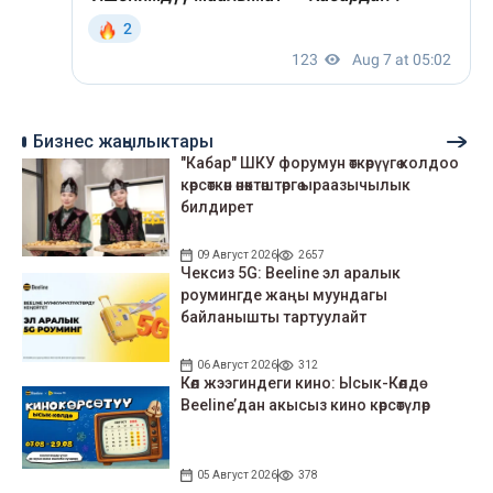
Бизнес жаңылыктары
"Кабар" ШКУ форумун өткөрүүгө колдоо
көрсөткөн өнөктөштөргө ыраазычылык
билдирет
09 Август 2026
2657
Чексиз 5G: Beeline эл аралык
роумингде жаңы муундагы
байланышты тартуулайт
06 Август 2026
312
Көл жээгиндеги кино: Ысык-Көлдө
Beeline’дан акысыз кино көрсөтүлөр
05 Август 2026
378