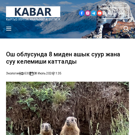
Кыр
Ош облусунда 8 миңден ашык суур жана
суу келемиши катталды
Экология
530
08 Июль 2026
11:35