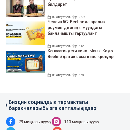
билдирет
09 Август 2026
2675
Чексиз 5G: Beeline эл аралык
роумингде жаңы муундагы
байланышты тартуулайт
06 Август 2026
312
Көл жээгиндеги кино: Ысык-Көлдө
Beeline’дан акысыз кино көрсөтүлөр
05 Август 2026
378
Биздин социалдык тармактагы
баракчаларыбызга катталыңыздар!
79 миң жазылуучу
110 миң жазылуучу