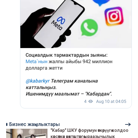
Бизнес жаңылыктары
"Кабар" ШКУ форумун өткөрүүгө колдоо
көрсөткөн өнөктөштөргө ыраазычылык