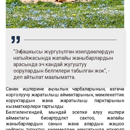
"Эң башкысы жүргүзүлгөн изилдөөлөрдүн
натыйжасында жапайы жаныбарлардын
арасында эч кандай жугуштуу
оорулардын белгилери табылган жок", -
деп айтылат маалыматта.
Санак иштерине аңчылык чарбаларынын, өзгөчө
корголуучу жаратылыш аймактарынын, мамлекеттик
коруктардын жана жаратылыш парктарынын
кызматкерлери тартылды.
Белгиленгендей, мындай эсепке алуу иштери
аймактагы биоартүрдүүлүктү сактоо, жапайы
жаныбарлардын санын жана алардын жашоо
чөйрөсүн туруктуу көзөмөлдөө максатында өткөрүлүп