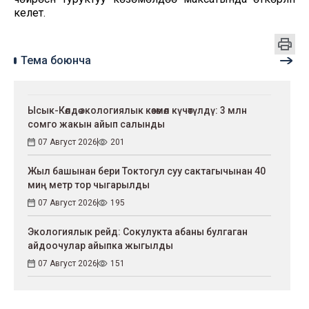
келет.
Тема боюнча
Ысык-Көлдө экологиялык көзөмөл күчөтүлдү: 3 млн
сомго жакын айып салынды
07 Август 2026
201
Жыл башынан бери Токтогул суу сактагычынан 40
миң метр тор чыгарылды
07 Август 2026
195
Экологиялык рейд: Сокулукта абаны булгаган
айдоочулар айыпка жыгылды
07 Август 2026
151