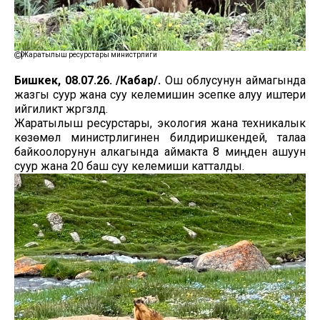
Жаратылыш ресурстары министрлиги
Бишкек, 08.07.26. /Кабар/.
Ош облусунун аймагында
жазгы суур жана суу келемишин эсепке алуу иштери
ийгиликтүү жүргүзүлдү.
Жаратылыш ресурстары, экология жана техникалык
көзөмөл министрлигинен билдиришкендей, талаа
байкоолорунун алкагында аймакта 8 миңден ашуун
суур жана 20 баш суу келемиши катталды.