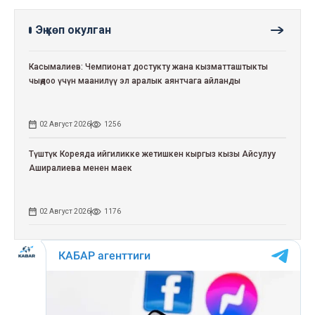
Эң көп окулган
Касымалиев: Чемпионат достукту жана кызматташтыкты
чыңдоо үчүн маанилүү эл аралык аянтчага айланды
02 Август 2026
1256
Түштүк Кореяда ийгиликке жетишкен кыргыз кызы Айсулуу
Аширалиева менен маек
02 Август 2026
1176