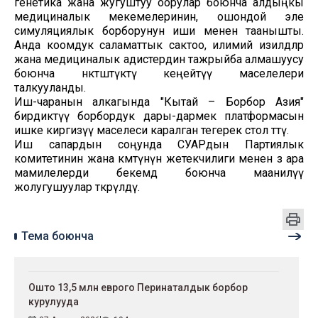
генетика жана жугуштуу оорулар боюнча алдыңкы
медициналык мекемелеринин, ошондой эле
симуляциялык борборунун иши менен таанышты.
Анда коомдук саламаттык сактоо, илимий изилдөөлөр
жана медициналык адистердин тажрыйба алмашуусу
боюнча өнөктөштүктү кеңейтүү маселелери
талкууланды.
Иш-чаранын алкагында "Кытай – Борбор Азия"
бирдиктүү борбордук дары-дармек платформасын
ишке киргизүү маселеси каралган тегерек стол өттү.
Иш сапардын соңунда СУАРдын Партиялык
комитетинин жана өкмөтүнүн жетекчилиги менен өз ара
мамилелерди бекемдөө боюнча маанилүү
жолугушуулар өткөрүлдү.
Тема боюнча
Ошто 13,5 млн еврого Перинаталдык борбор
курулууда