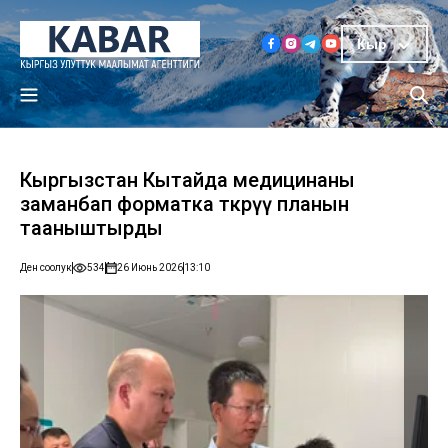
Кыр
Кыргызстан Кытайда медицинаны
заманбап форматка өткөрүү планын
тааныштырды
Ден соолук
534
26 Июнь 2026
13:10