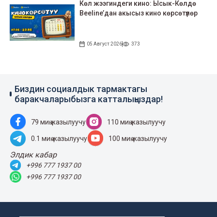
Көл жээгиндеги кино: Ысык-Көлдө
Beeline’дан акысыз кино көрсөтүлөр
05 Август 2026
373
Биздин социалдык тармактагы
баракчаларыбызга катталыңыздар!
79 миң жазылуучу
110 миң жазылуучу
0.1 миң жазылуучу
100 миң жазылуучу
Элдик кабар
+996 777 1937 00
+996 777 1937 00