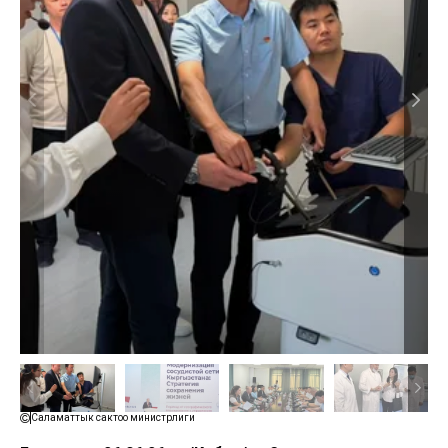
Саламаттык сактоо министрлиги