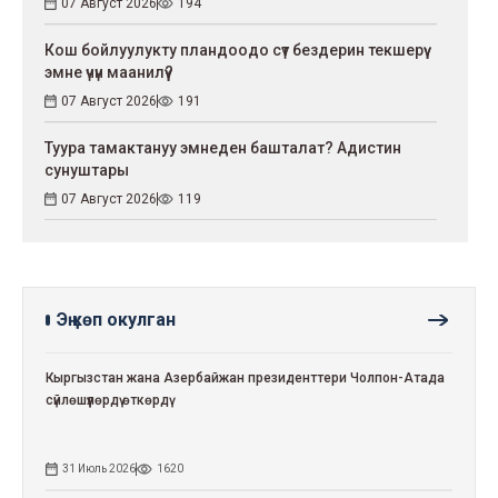
07 Август 2026
194
Кош бойлуулукту пландоодо сүт бездерин текшерүү
эмне үчүн маанилүү?
07 Август 2026
191
Туура тамактануу эмнеден башталат? Адистин
сунуштары
07 Август 2026
119
Эң көп окулган
Кыргызстан жана Азербайжан президенттери Чолпон-Атада
сүйлөшүүлөрдү өткөрдү
31 Июль 2026
1620