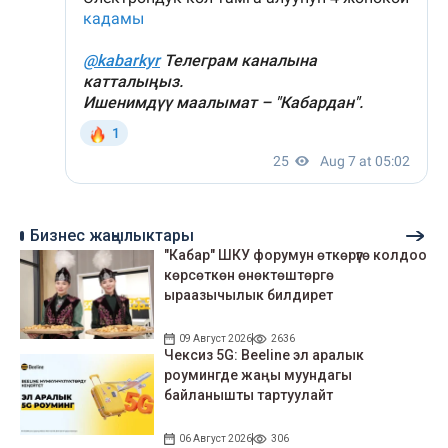
Бизнес жаңылыктары
"Кабар" ШКУ форумун өткөрүүгө колдоо
көрсөткөн өнөктөштөргө
ыраазычылык билдирет
09 Август 2026
2636
Чексиз 5G: Beeline эл аралык
роумингде жаңы муундагы
байланышты тартуулайт
06 Август 2026
306