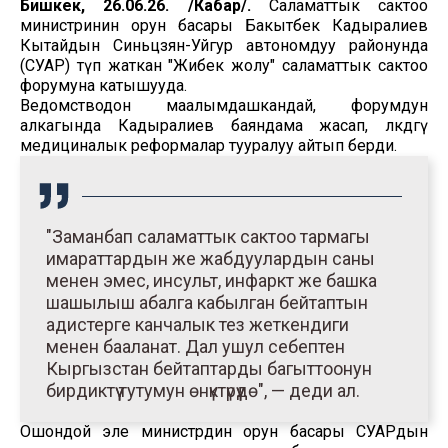
Бишкек, 26.06.26. /Кабар/.
Саламаттык сактоо
министринин орун басары Бакытбек Кадыралиев
Кытайдын Синьцзян-Уйгур автономдуу районунда
(СУАР) өтүп жаткан "Жибек жолу" саламаттык сактоо
форумуна катышууда.
Ведомстводон маалымдашкандай, форумдун
алкагында Кадыралиев баяндама жасап, өлкөдөгү
медициналык реформалар тууралуу айтып берди.
"Заманбап саламаттык сактоо тармагы
имараттардын же жабдуулардын саны
менен эмес, инсульт, инфаркт же башка
шашылыш абалга кабылган бейтаптын
адистерге канчалык тез жеткендиги
менен бааланат. Дал ушул себептен
Кыргызстан бейтаптарды багыттоонун
бирдиктүү тутумун өнүктүрүүдө", — деди ал.
Ошондой эле министрдин орун басары СУАРдын