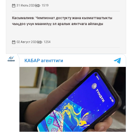
31 Июль 2026
1519
Касымалиев: Чемпионат достукту жана кызматташтыкты
чыңдоо үчүн маанилүү эл аралык аянтчага айланды
02 Август 2026
1254