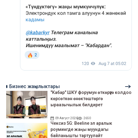
Бизнес жаңылыктары
"Кабар" ШКУ форумун өткөрүүгө колдоо
көрсөткөн өнөктөштөргө
ыраазычылык билдирет
09 Август 2026
2650
Чексиз 5G: Beeline эл аралык
роумингде жаңы муундагы
байланышты тартуулайт