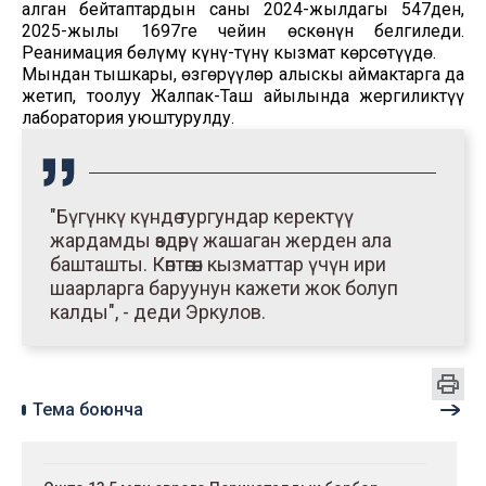
алган бейтаптардын саны 2024-жылдагы 547ден,
2025-жылы 1697ге чейин өскөнүн белгиледи.
Реанимация бөлүмү күнү-түнү кызмат көрсөтүүдө.
Мындан тышкары, өзгөрүүлөр алыскы аймактарга да
жетип, тоолуу Жалпак-Таш айылында жергиликтүү
лаборатория уюштурулду.
"Бүгүнкү күндө тургундар керектүү
жардамды өздөрү жашаган жерден ала
башташты. Көптөгөн кызматтар үчүн ири
шаарларга баруунун кажети жок болуп
калды", - деди Эркулов.
Тема боюнча