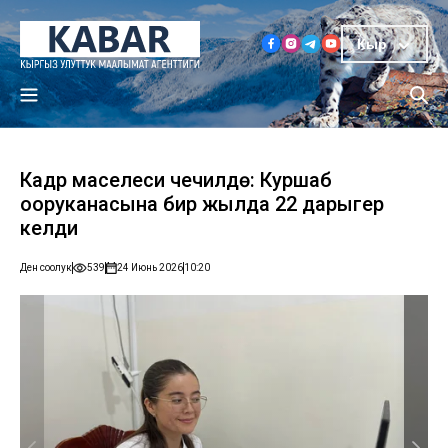
Кыр
Кадр маселеси чечилүүдө: Куршаб
ооруканасына бир жылда 22 дарыгер
келди
Ден соолук
539
24 Июнь 2026
10:20