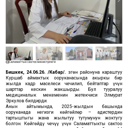
Саламаттык сактоо министрлиги
Бишкек, 24.06.26. /Кабар/.
Өзгөн районуна караштуу
Куршаб аймактык ооруканасында акыркы бир
жылда кадр маселеси чечилип, бейтаптар үчүн
шарттар кескин жакшырды. Бул тууралуу
медициналык мекеменин жетекчиси Элмурат
Эркулов билдирди.
Анын айтымында, 2025-жылдын башында
ооруканада негизги көйгөйлөр – адистердин
тартыштыгы жана жылытуу тутумунун жоктугу
болгон. Көйгөйдү чечүү үчүн Саламаттыкты сактоо