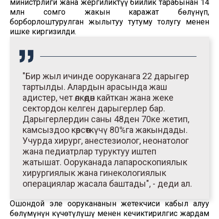
министрлиги жана жергиликтүү бийлик тарабынан 14
млн сомго жакын каражат бөлүнүп,
борборлоштурулган жылытуу тутуму толугу менен
ишке киргизилди.
"Бир жыл ичинде ооруканага 22 дарыгер
тартылды. Алардын арасында жаш
адистер, чет өлкөдөн кайткан жана жеке
сектордон келген дарыгерлер бар.
Дарыгерлердин саны 48ден 70ке жетип,
камсыздоо көрсөткүчү 80%га жакындады.
Учурда хирург, анестезиолог, неонатолог
жана педиатрлар туруктуу иштеп
жатышат. Ооруканада лапароскопиялык
хирургиялык жана гинекологиялык
операциялар жасала баштады", - деди ал.
Ошондой эле оорукананын жетекчиси кабыл алуу
бөлүмүнүн күчөтүлүшү менен кечиктирилгис жардам