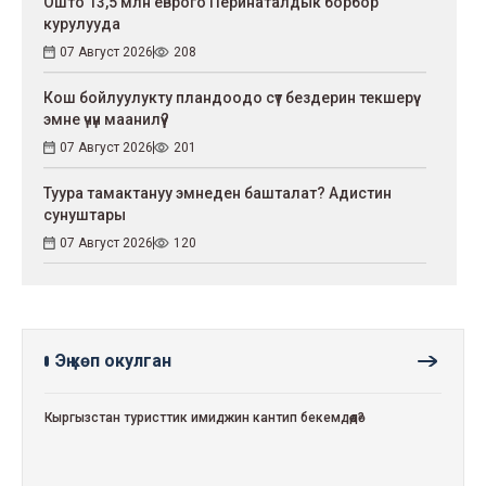
Ошто 13,5 млн еврого Перинаталдык борбор
курулууда
07 Август 2026
208
Кош бойлуулукту пландоодо сүт бездерин текшерүү
эмне үчүн маанилүү?
07 Август 2026
201
Туура тамактануу эмнеден башталат? Адистин
сунуштары
07 Август 2026
120
Эң көп окулган
Кыргызстан туристтик имиджин кантип бекемдөөдө?