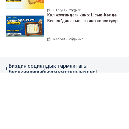
06 Август 2026
310
Көл жээгиндеги кино: Ысык-Көлдө
Beeline’дан акысыз кино көрсөтүлөр
05 Август 2026
377
Биздин социалдык тармактагы
баракчаларыбызга катталыңыздар!
79 миң жазылуучу
110 миң жазылуучу
0.1 миң жазылуучу
100 миң жазылуучу
Элдик кабар
+996 777 1937 00
+996 777 1937 00