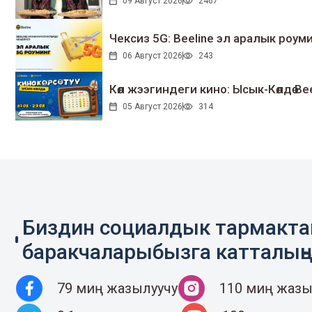
09 Август 2026
2467
Чексиз 5G: Beeline эл аралык ро
06 Август 2026
243
Көл жээгиндеги кино: Ысык-Көлдө Bee
05 Август 2026
314
Биздин социалдык тармакт
баракчаларыбызга катталың
79 миң жазылуучу
110 миң жазы