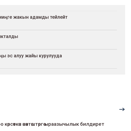
 миңге жакын адамды тейлейт
ыкталды
аңы эс алуу жайы курулууда
о көрсөткөн өнөктөштөргө ыраазычылык билдирет