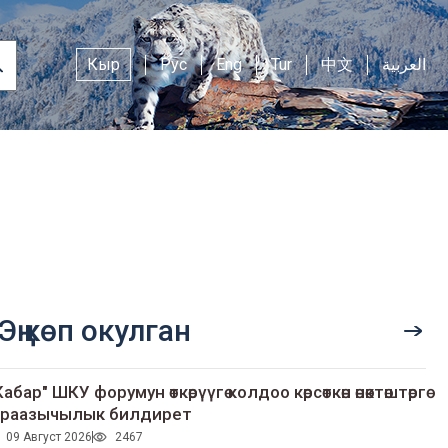
Кыр
Рус
Eng
Tur
中文
العربية
Эң көп окулган
Кабар" ШКУ форумун өткөрүүгө колдоо көрсөткөн өнөктөштөргө
раазычылык билдирет
09 Август 2026
2467