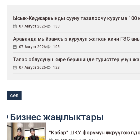
Ысык-Көлдө саркынды сууну тазалоочу курулма 100
07 Август 2026
133
Араванда мыйзамсыз курулуп жаткан кичи ГЭС ан
07 Август 2026
108
Талас облусунун кире беришинде туристтер үчүн ж
07 Август 2026
128
сел
Бизнес жаңылыктары
"Кабар" ШКУ форумун өткөрүүгө колдо