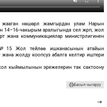
а жааган нөшөрлүү жамгырдан улам Нарын
н 14–16-чакырым аралыгында сел жүрүп, жол
орт жана коммуникациялар министрлигинен
 №15 Жол тейлөө ишканасынын атайын
 жана жолду коопсуз абалга келтирүү иштери
 жол кыймылынын эрежелерин так сактоону
Басып чыгаруу