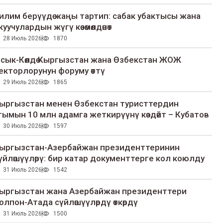
илим берүүдө жаңы тартип: сабак убактысы жана
куучулардын жүгү көзөмөлдөнөт
28 Июль 2026
1870
сык-Көлдө Кыргызстан жана Өзбекстан ЖОЖ
екторлорунун форуму өттү
29 Июль 2026
1865
ыргызстан менен Өзбекстан туристтердин
гымын 10 млн адамга жеткирүүнү көздөйт – Кубатов
30 Июль 2026
1597
ыргызстан-Азербайжан президенттеринин
үйлөшүүлөрү: бир катар документтерге кол коюлду
31 Июль 2026
1542
ыргызстан жана Азербайжан президенттери
олпон-Атада сүйлөшүүлөрдү өткөрдү
31 Июль 2026
1500