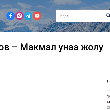
тов – Макмал унаа жолу
"
ы