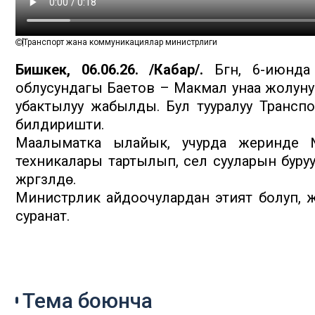
Транспорт жана коммуникациялар министрлиги
Бишкек, 06.06.26. /Кабар/.
Бүгүн, 6-июнд
облусундагы Баетов – Макмал унаа жолуну
убактылуу жабылды. Бул тууралуу Трансп
билдиришти.
Маалыматка ылайык, учурда жеринде
техникалары тартылып, сел сууларын буруу
жүргүзүлүүдө.
Министрлик айдоочулардан этият болуп,
суранат.
Тема боюнча