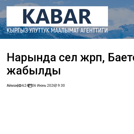
Нарында сел жүрүп, Бае
жабылды
Аймак
624
06 Июнь 2026
19:30