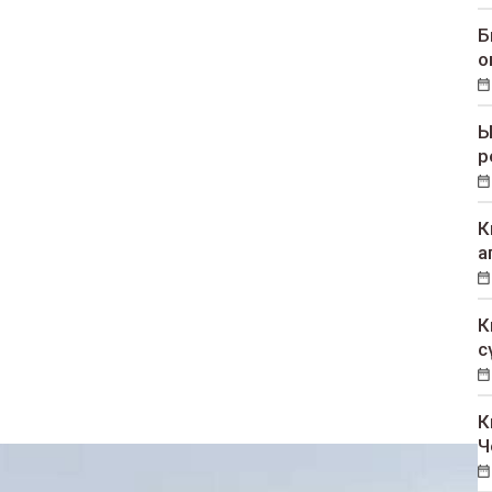
Б
о
Ы
р
К
а
К
с
К
Ч