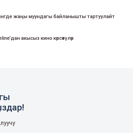
умингде жаңы муундагы байланышты тартуулайт
line’дан акысыз кино көрсөтүлөр
агы
ыздар!
луучу