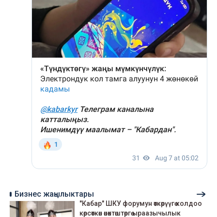
Бизнес жаңылыктары
"Кабар" ШКУ форумун өткөрүүгө колдоо
көрсөткөн өнөктөштөргө ыраазычылык