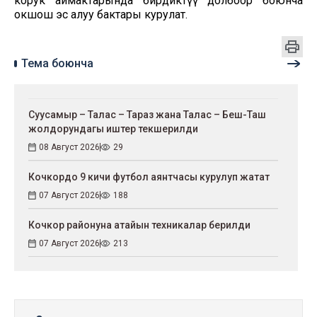
корук аймактарында бирдиктүү долбоор боюнча
окшош эс алуу бактары курулат.
Тема боюнча
Суусамыр – Талас – Тараз жана Талас – Беш-Таш
жолдорундагы иштер текшерилди
08 Август 2026
29
Кочкордо 9 кичи футбол аянтчасы курулуп жатат
07 Август 2026
188
Кочкор районуна атайын техникалар берилди
07 Август 2026
213