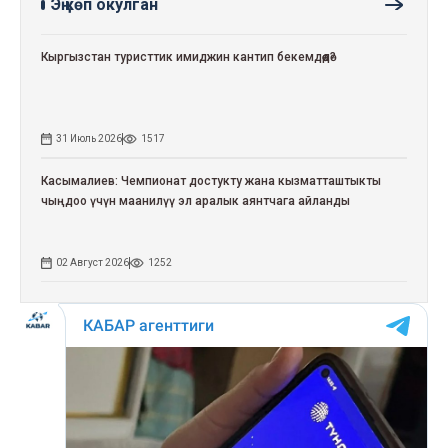
Эң көп окулган
Кыргызстан туристтик имиджин кантип бекемдөөдө?
31 Июль 2026
1517
Касымалиев: Чемпионат достукту жана кызматташтыкты
чыңдоо үчүн маанилүү эл аралык аянтчага айланды
02 Август 2026
1252