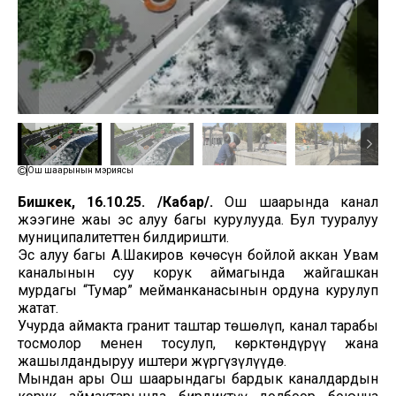
Ош шаарынын мэриясы
Бишкек, 16.10.25. /Кабар/.
Ош шаарында канал
жээгине жаңы эс алуу багы курулууда. Бул тууралуу
муниципалитеттен билдиришти.
Эс алуу багы А.Шакиров көчөсүн бойлой аккан Увам
каналынын суу корук аймагында жайгашкан
мурдагы “Тумар” мейманканасынын ордуна курулуп
жатат.
Учурда аймакта гранит таштар төшөлүп, канал тарабы
тосмолор менен тосулуп, көрктөндүрүү жана
жашылдандыруу иштери жүргүзүлүүдө.
Мындан ары Ош шаарындагы бардык каналдардын