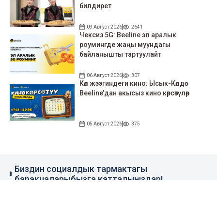
билдирет
09 Август 2026
2641
Чексиз 5G: Beeline эл аралык
роумингде жаңы муундагы
байланышты тартуулайт
06 Август 2026
307
Көл жээгиндеги кино: Ысык-Көлдө
Beeline’дан акысыз кино көрсөтүлөр
05 Август 2026
375
Биздин социалдык тармактагы
баракчаларыбызга катталыңыздар!
79 миң жазылуучу
110 миң жазылуучу