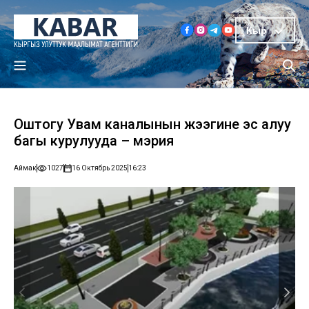
Кыр
Оштогу Увам каналынын жээгине эс алуу
багы курулууда – мэрия
Аймак
1027
16 Октябрь 2025
16:23