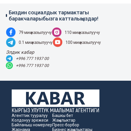
Биздин социалдык тармактагы
баракчаларыбызга катталыңыздар!
79 миң жазылуучу
110 миң жазылуучу
0.1 миң жазылуучу
100 миң жазылуучу
Элдик кабар
+996 777 1937 00
+996 777 1937 00
Агенттик тууралуу
Башкы бет
Колдонуу эрежеси
Жаңылыктар
Байланыш номерлер
Пресс-борбор
Жарнама
Бизнес жаңылыктары