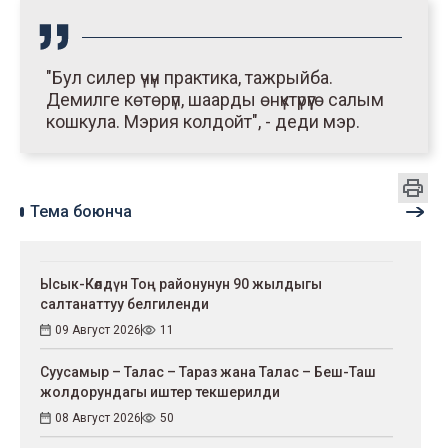
"Бул силер үчүн практика, тажрыйба.
Демилге көтөрүп, шаарды өнүктүрүүгө салым
кошкула. Мэрия колдойт", - деди мэр.
Тема боюнча
Ысык-Көлдүн Тоң районунун 90 жылдыгы
салтанаттуу белгиленди
09 Август 2026
11
Суусамыр – Талас – Тараз жана Талас – Беш-Таш
жолдорундагы иштер текшерилди
08 Август 2026
50