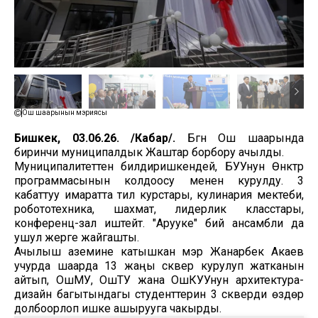
Ош шаарынын мэриясы
Бишкек, 03.06.26. /Кабар/.
Бүгүн Ош шаарында
биринчи муниципалдык Жаштар борбору ачылды.
Муниципалитеттен билдиришкендей, БУУнун Өнүктүрүү
программасынын колдоосу менен курулду. 3
кабаттуу имаратта тил курстары, кулинария мектеби,
робототехника, шахмат, лидерлик класстары,
конференц-зал иштейт. "Арууке" бий ансамбли да
ушул жерге жайгашты.
Ачылыш аземине катышкан мэр Жанарбек Акаев
учурда шаарда 13 жаңы сквер курулуп жатканын
айтып, ОшМУ, ОшТУ жана ОшКУУнун архитектура-
дизайн багытындагы студенттерин 3 скверди өздөрү
долбоорлоп ишке ашырууга чакырды.