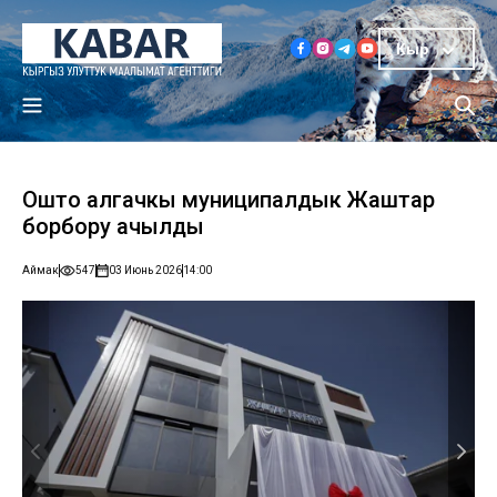
Кыр
Ошто алгачкы муниципалдык Жаштар
борбору ачылды
Аймак
547
03 Июнь 2026
14:00