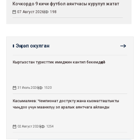
Кочкордо 9 кичи футбол аянтчасы курулуп жатат
07 Август 2026
198
Эң көп окулган
Кыргызстан туристтик имиджин кантип бекемдөөдө?
31 Июль 2026
1520
Касымалиев: Чемпионат достукту жана кызматташтыкты
чыңдоо үчүн маанилүү эл аралык аянтчага айланды
02 Август 2026
1254