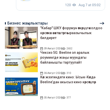
Бизнес жаңылыктары
"Кабар" ШКУ форумун өткөрүүгө колдоо
көрсөткөн өнөктөштөргө ыраазычылык
билдирет
09 Август 2026
2652
Чексиз 5G: Beeline эл аралык
роумингде жаңы муундагы
байланышты тартуулайт
06 Август 2026
310
Көл жээгиндеги кино: Ысык-Көлдө
Beeline’дан акысыз кино көрсөтүлөр
05 Август 2026
377