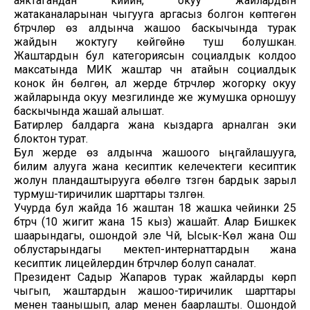
аяктагандан кийин, окуу жайлардын
жатаканаларынан чыгууга аргасыз болгон көптөгөн
бүтүрүүчүлөр өз алдынча жашоо баскычында турак
жайдын жоктугу көйгөйүнө туш болушкан.
Жаштардын бул категориясын социалдык колдоо
максатында МИК жаштар үчүн атайын социалдык
конок үйүн бөлгөн, ал жерде бүтүрүүчүлөр жогорку окуу
жайларында окуу мезгилинде же жумушка орношуу
баскычында жашай алышат.
Батирлер балдарга жана кыздарга арналган эки
блоктон турат.
Бул жерде өз алдынча жашоого ыңгайлашууга,
билим алууга жана кесиптик келечектеги кесиптик
жолун пландаштырууга өбөлгө түзгөн бардык зарыл
турмуш-тиричилик шарттары түзүлгөн.
Учурда бул жайда 16 жаштан 18 жашка чейинки 25
бүтүрүүчү (10 жигит жана 15 кыз) жашайт. Алар Бишкек
шаарындагы, ошондой эле Чүй, Ысык-Көл жана Ош
облустарындагы мектеп-интернаттардын жана
кесиптик лицейлердин бүтүрүүчүлөрү болуп саналат.
Президент Садыр Жапаров турак жайларды көрүп
чыгып, жаштардын жашоо-тиричилик шарттары
менен таанышып, алар менен баарлашты. Ошондой