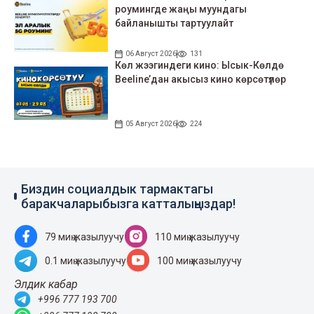
роумингде жаңы муундагы
байланышты тартуулайт
06 Август 2026
131
Көл жээгиндеги кино: Ысык-Көлдө
Beeline’дан акысыз кино көрсөтүлөр
05 Август 2026
224
Биздин социалдык тармактагы
баракчаларыбызга катталыңыздар!
79 миң жазылуучу
110 миң жазылуучу
0.1 миң жазылуучу
100 миң жазылуучу
Элдик кабар
+996 777 193 700