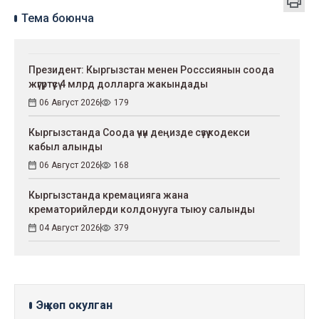
Тема боюнча
Президент: Кыргызстан менен Росссиянын соода
жүгүртүүсү 4 млрд долларга жакындады
06 Август 2026
179
Кыргызстанда Соода үчүн деңизде сүзүү кодекси
кабыл алынды
06 Август 2026
168
Кыргызстанда кремацияга жана
крематорийлерди колдонууга тыюу салынды
04 Август 2026
379
Эң көп окулган