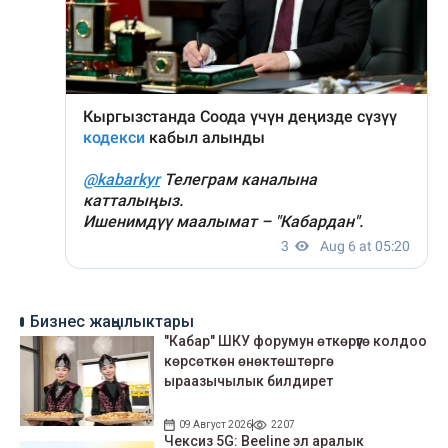
Бизнес жаңылыктары
"Кабар" ШКУ форумун өткөрүүгө колдоо
көрсөткөн өнөктөштөргө
ыраазычылык билдирет
09 Август 2026
2207
Чексиз 5G: Beeline эл аралык