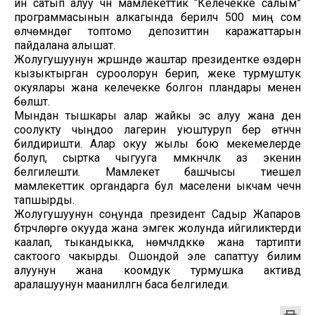
үйүн сатып алуу үчүн мамлекеттик “Келечекке салым”
программасынын алкагында берилүүчү 500 миң сом
өлчөмүндөгү топтомо депозиттин каражаттарын
пайдалана алышат.
Жолугушуунун жүрүшүндө жаштар президентке өздөрүн
кызыктырган суроолорун берип, жеке турмуштук
окуялары жана келечекке болгон пландары менен
бөлүштү.
Мындан тышкары алар жайкы эс алуу жана ден
соолукту чыңдоо лагерин уюштуруп берүү өтүнүчүн
билдиришти. Алар окуу жылы бою мекемелерде
болуп, сыртка чыгууга мүмкүнчүлүк аз экенин
белгилешти. Мамлекет башчысы тиешелүү
мамлекеттик органдарга бул маселени ыкчам чечүүнү
тапшырды.
Жолугушуунун соңунда президент Садыр Жапаров
бүтүрүүчүлөргө окууда жана эмгек жолунда ийгиликтерди
каалап, тыкандыкка, үнөмчүлдүккө жана тартипти
сактоого чакырды. Ошондой эле сапаттуу билим
алуунун жана коомдук турмушка активдүү
аралашуунун маанилүүлүгүн баса белгиледи.