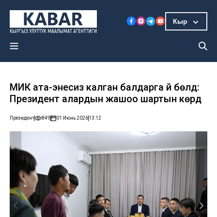
Кыр
МИК ата-энесиз калган балдарга үй бөлдү:
Президент алардын жашоо шартын көрдү
Президент
849
01 Июнь 2026
13:12