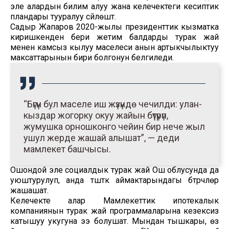
эле алардын билим алуу жана келечектеги кесиптик
пландары тууралуу сүйлөштү.
Садыр Жапаров 2020-жылы президенттик кызматка
киришкенден бери жетим балдарды турак жай
менен камсыз кылуу маселеси анын артыкчылыктуу
максаттарынын бири болгонун белгиледи.
“Бүгүн бул маселе иш жүзүндө чечилди: улан-
кыздар жогорку окуу жайын бүтүрүп,
жумушка орношконго чейин бир нече жыл
ушул жерде жашай алышат”, — деди
мамлекет башчысы.
Ошондой эле социалдык турак жай Ош облусунда да
уюштурулуп, анда түштүк аймактарындагы бүтүрүүчүлөр
жашашат.
Келечекте алар Мамлекеттик ипотекалык
компаниянын турак жай программаларына кезексиз
катышуу укугуна ээ болушат. Мындан тышкары, өз