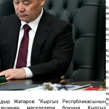
К
а
К
с
К
Ч
К
К
к
а
дыр Жапаров “Кыргыз Республикасынын
н ишинин маселелери боюнча Кыргыз