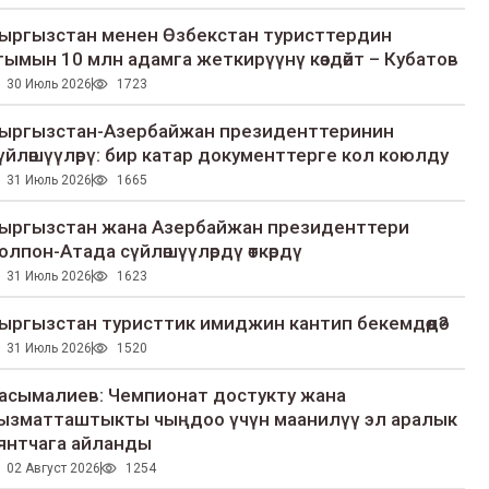
ыргызстан менен Өзбекстан туристтердин
гымын 10 млн адамга жеткирүүнү көздөйт – Кубатов
30 Июль 2026
1723
ыргызстан-Азербайжан президенттеринин
үйлөшүүлөрү: бир катар документтерге кол коюлду
31 Июль 2026
1665
ыргызстан жана Азербайжан президенттери
олпон-Атада сүйлөшүүлөрдү өткөрдү
31 Июль 2026
1623
ыргызстан туристтик имиджин кантип бекемдөөдө?
31 Июль 2026
1520
асымалиев: Чемпионат достукту жана
ызматташтыкты чыңдоо үчүн маанилүү эл аралык
янтчага айланды
02 Август 2026
1254