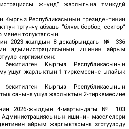
трациясы жөнүндө” жарлыгына төмөнкүдөй
ен Кыргыз Республикасынын президентинин
тун төртүнчү абзацы “бөлүм, борбор, сектор”
дөр менен толукталсын.
нин 2023-жылдын 8-декабрындагы № 336
нин администрациясынын ишинин айрым
өртүүлөр киргизилсин:
 бекитилген Кыргыз Республикасынын
мү ушул жарлыктын 1-тиркемесине ылайык
 бекитилген Кыргыз Республикасынын
тык санына ушул жарлыктын 2-тиркемесине
инин 2026-жылдын 4-мартындагы № 103
н Администрациясынын ишинин маселелери
нтинин айрым жарлыктарына өзгөртүүлөрдү