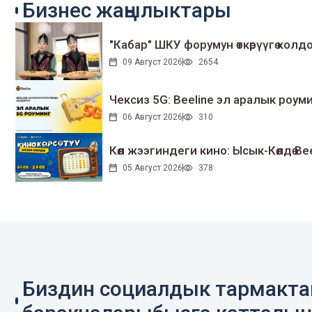
Бизнес жаңылыктары
"Кабар" ШКУ форумун өткөрүүгө колдо
09 Август 2026
2654
Чексиз 5G: Beeline эл аралык ро
06 Август 2026
310
Көл жээгиндеги кино: Ысык-Көлдө Bee
05 Август 2026
378
Биздин социалдык тармакт