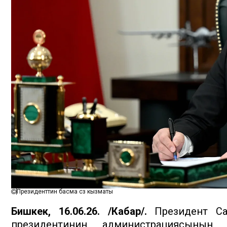
Президенттин басма сөз кызматы
Бишкек, 16.06.26. /Кабар/.
Президент Са
президентинин администрациясыны