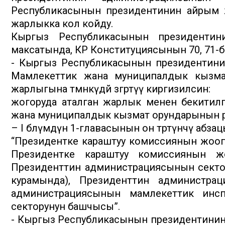
Республикасынын президентинин айрым жар
жарлыкка кол койду.
Кыргыз Республикасынын президентини
максатында, КР Конституциясынын 70, 71-
- Кыргыз Республикасынын президентин
Мамлекеттик жана муниципалдык кызмат
жарлыгына төмөнкүдөй өзгөртүү киргизилсин:
жогоруда аталган жарлык менен бекитил
жана муниципалдык кызмат орундарынын р
– I бөлүмдүн 1-главасынын он төртүнчү абзац
“Президентке караштуу комиссиянын жооп
Президентке караштуу комиссиянын ж
Президенттин администрациясынын секто
курамында), Президенттин администра
администрациясынын мамлекеттик инсп
секторунун башчысы”.
- Кыргыз Республикасынын президентини