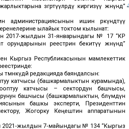
лыктарына өзгөртүүлөрдү киргизүү жөнүндө”
н администрациясынын ишин өркүндөтүү
беренелерине ылайык токтом кылынат:
ин 2017-жылдын 31-январындагы № 17 “КР
 орундарынын реестрин бекитүү жөнүндө”
ген Кыргыз Республикасынын мамлекеттик
еестринде:
ы төмөнкүдөй редакцияда баяндалсын:
туу катчысы (башкармалыктын курамында),
ооптуу катчысы – сектордун башчысы,
рунун башчысы (башкармалыктын, бөлүмдүн
циясынын башкы эксперти, Президенттин
ектору, Жогорку Кеңештин аппаратынын
н 2021-жылдын 7-майындагы № 134 “Кыргыз