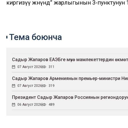
киргизүү жөнүндө” жарлыгынын 3-пунктунун 
Тема боюнча
Садыр Жапаров ЕАЭБге мүчө мамлекеттердин өкмө
07 Август 2026
311
Садыр Жапаров Армениянын премьер-министри Ни
07 Август 2026
319
Президент Садыр Жапаров Россиянын региондорун
06 Август 2026
489