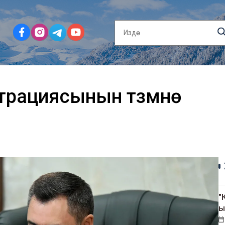
рациясынын түзүмүнө
"
ы