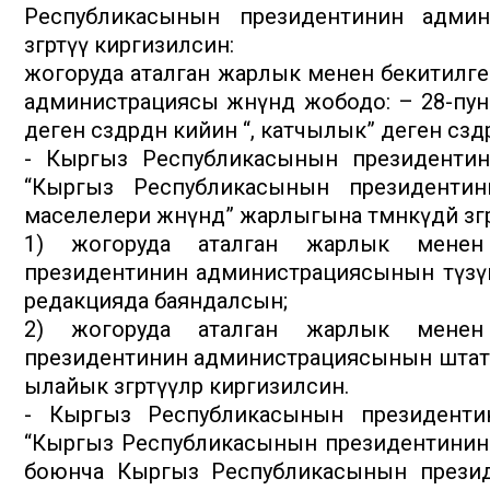
Республикасынын президентинин админис
өзгөртүү киргизилсин:
жогоруда аталган жарлык менен бекитилг
администрациясы жөнүндө жободо: – 28-пункт
деген сөздөрдөн кийин “, катчылык” деген сөз
- Кыргыз Республикасынын президенти
“Кыргыз Республикасынын президенти
маселелери жөнүндө” жарлыгына төмөнкүдөй өзг
1) жогоруда аталган жарлык менен
президентинин администрациясынын түзү
редакцияда баяндалсын;
2) жогоруда аталган жарлык менен
президентинин администрациясынын штат
ылайык өзгөртүүлөр киргизилсин.
- Кыргыз Республикасынын президент
“Кыргыз Республикасынын президентини
боюнча Кыргыз Республикасынын президе