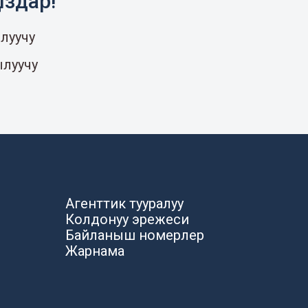
ыздар!
луучу
ылуучу
Агенттик тууралуу
Колдонуу эрежеси
Байланыш номерлер
Жарнама