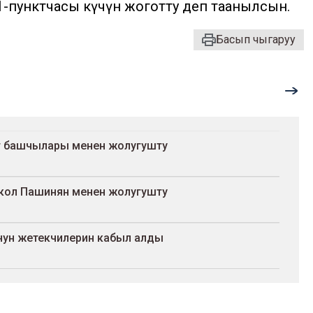
1-пунктчасы күчүн жоготту деп таанылсын.
Басып чыгаруу
т башчылары менен жолугушту
кол Пашинян менен жолугушту
ун жетекчилерин кабыл алды