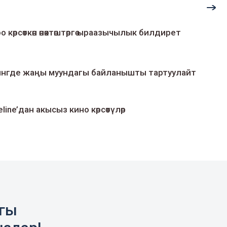
о көрсөткөн өнөктөштөргө ыраазычылык билдирет
умингде жаңы муундагы байланышты тартуулайт
line’дан акысыз кино көрсөтүлөр
агы