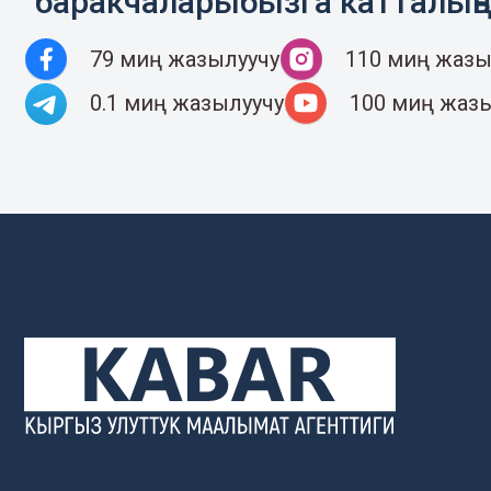
баракчаларыбызга катталың
79 миң жазылуучу
110 миң жазы
0.1 миң жазылуучу
100 миң жаз