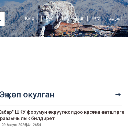
Кыр
Рус
Eng
Tur
中文
العربية
Эң көп окулган
Кабар" ШКУ форумун өткөрүүгө колдоо көрсөткөн өнөктөштөргө
раазычылык билдирет
09 Август 2026
2654