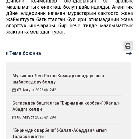
Дүйнөлүк көчмөндөр оюндарынын эл аралык
маалыматтык өнөктөшү болуп дайындалды. Агенттик
дүйнө элдеринин көчмөн мурастарын сактоого жана
жайылтууга багытталган бул ири этномаданий жана
спорттук иш-чараны бир нече тилде маалыматтык
жактан камсыздап турат.
Тема боюнча
Музыкант Лео Рохас Көчмөндөр оюндарынын
амбассадору болду
07 Август 2026
242
Баткенден башталган "Биримдик кербени" Жалал-
Абадга келди
06 Август 2026
284
“Биримдик кербени” Жалал-Абаддан чыгып
Таласка жетти