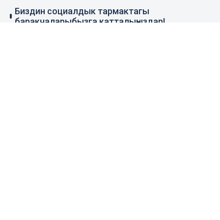
Биздин социалдык тармактагы
баракчаларыбызга катталыңыздар!
79 миң жазылуучу
110 миң жазылуучу
0.1 миң жазылуучу
100 миң жазылуучу
Элдик кабар
+996 777 1937 00
+996 777 1937 00
Агенттик тууралуу
Башкы бет
Колдонуу эрежеси
Жаңылыктар
Байланыш номерлер
Пресс-борбор
Жарнама
Бизнес жаңылыктары
Издөө