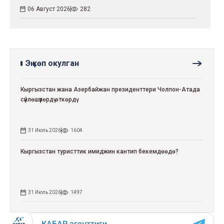
06 Август 2026
282
Эң көп окулган
Кыргызстан жана Азербайжан президенттери Чолпон-Атада
сүйлөшүүлөрдү өткөрдү
31 Июль 2026
1604
Кыргызстан туристтик имиджин кантип бекемдөөдө?
31 Июль 2026
1497