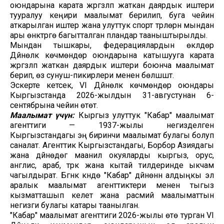
оюндарына карата жүргүзүлүп жаткан даярдык иштери
тууралуу кеңири маалымат берилип, буга чейин
аткарылган иштер жана улуттук спорт түрлөрүн мындан
ары өнүктүрүүгө багытталган пландар тааныштырылды.
Мындан тышкары, федерациялардын өкүлдөрү
Дүйнөлүк көчмөндөр оюндарына катышууга карата
жүргүзүлүп жаткан даярдык иштери боюнча маалымат
берип, өз сунуш-пикирлери менен бөлүшүштү.
Эскерте кетсек, VI Дүйнөлүк көчмөндөр оюндары
Кыргызстанда 2026-жылдын 31-августунан 6-
сентябрына чейин өтөт.
Маалымат үчүн:
Кыргыз улуттук "Кабар" маалымат
агенттиги — 1937-жылы негизделген
Кыргызстандагы эң биринчи маалымат булагы болуп
саналат. Агенттик Кыргызстандагы, Борбор Азиядагы
жана дүйнөдөгү маанилүү окуяларды кыргыз, орус,
англис, араб, түрк жана кытай тилдеринде ыкчам
чагылдырат. Бүгүнкү күндө "Кабар" дүйнөнүн алдыңкы эл
аралык маалымат агенттиктери менен тыгыз
кызматташып келет жана расмий маалыматтын
негизги булагы катары таанылган.
"Кабар" маалымат агенттиги 2026-жылы өтө турган VI