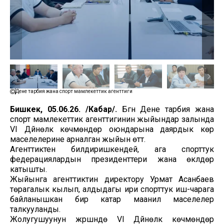
Дене тарбия жана спорт мамлекеттик агенттиги
Бишкек, 05.06.26. /Кабар/.
Бүгүн Дене тарбия жана
спорт мамлекеттик агенттигинин жыйындар залында
VI Дүйнөлүк көчмөндөр оюндарына даярдык көрүү
маселелерине арналган жыйын өттү.
Агенттиктен билдиришкендей, ага спорттук
федерациялардын президенттери жана өкүлдөрү
катышты.
Жыйынга агенттиктин директору Урмат Асанбаев
төрагалык кылып, алдыдагы ири спорттук иш-чарага
байланышкан бир катар маанилүү маселелер
талкууланды.
Жолугушуунун жүрүшүндө VI Дүйнөлүк көчмөндөр