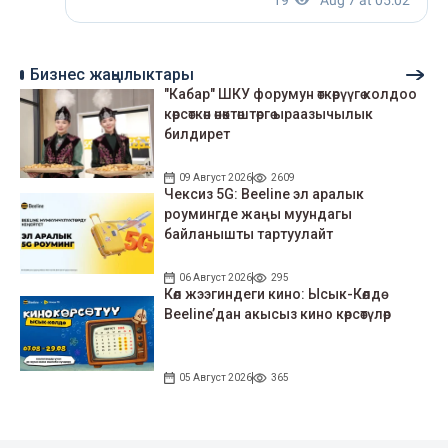
Бизнес жаңылыктары
"Кабар" ШКУ форумун өткөрүүгө колдоо
көрсөткөн өнөктөштөргө ыраазычылык
билдирет
09 Август 2026
2609
Чексиз 5G: Beeline эл аралык
роумингде жаңы муундагы
байланышты тартуулайт
06 Август 2026
295
Көл жээгиндеги кино: Ысык-Көлдө
Beeline’дан акысыз кино көрсөтүлөр
05 Август 2026
365