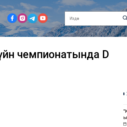
дүйнө чемпионатында D
"
ы