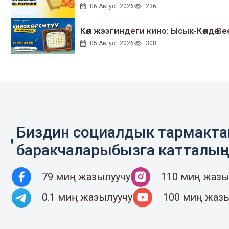
06 Август 2026
236
Көл жээгиндеги кино: Ысык-Көлдө Bee
05 Август 2026
308
Биздин социалдык тармакт
баракчаларыбызга катталың
79 миң жазылуучу
110 миң жазы
0.1 миң жазылуучу
100 миң жаз