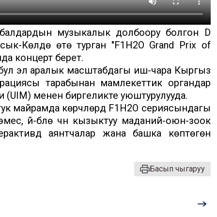
ү балдардын музыкалык долбоору болгон D
сык-Көлдө өтө турган "F1H2O Grand Prix of
да концерт берет.
ул эл аралык масштабдагы иш-чара Кыргыз
рациясы тарабынан мамлекеттик органдар
и (UIM) менен биргеликте уюштурулууда.
ук майрамда көрүүчүлөрдү F1H2O сериясындагы
с, үй-бүлө үчүн кызыктуу маданий-оюн-зоок
рактивдүү аянтчалар жана башка көптөгөн
Басып чыгаруу