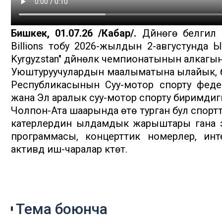
Бишкек, 01.07.26 /Кабар/.
Дүйнөгө белгилү
Billions тобу 2026-жылдын 2-августунда Ы
Kyrgyzstan" дүйнөлүк чемпионатынын алкагын
Уюштуруучулардын маалыматына ылайык, б
Республикасынын Суу-мотор спорту феде
жана Эл аралык суу-мотор спорту биримдиг
Чолпон-Ата шаарында өтө турган бул спортт
катерлердин ылдамдык жарыштары гана эме
программасы, концерттик номерлер, инте
активдүү иш-чаралар күтөт.
Тема боюнча