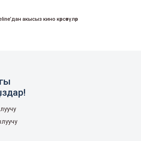
line’дан акысыз кино көрсөтүлөр
агы
ыздар!
луучу
ылуучу