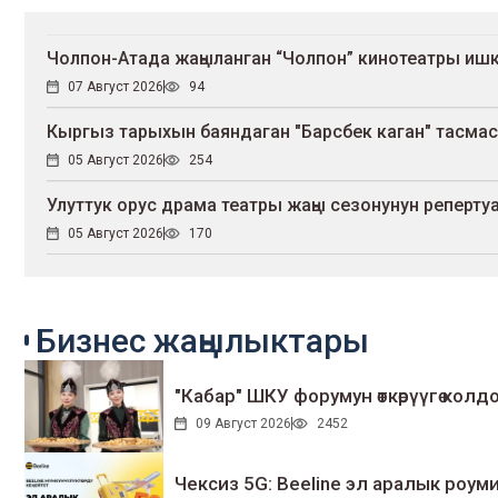
Чолпон-Атада жаңыланган “Чолпон” кинотеатры иш
07 Август 2026
94
Кыргыз тарыхын баяндаган "Барсбек каган" тасма
05 Август 2026
254
Улуттук орус драма театры жаңы сезонунун репер
05 Август 2026
170
Бизнес жаңылыктары
"Кабар" ШКУ форумун өткөрүүгө колдо
09 Август 2026
2452
Чексиз 5G: Beeline эл аралык ро