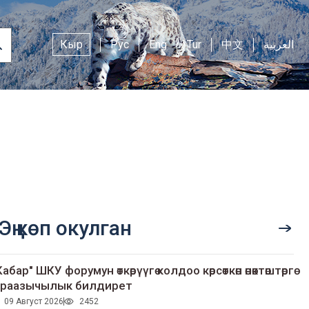
Кыр
Рус
Eng
Tur
中文
العربية
Эң көп окулган
Кабар" ШКУ форумун өткөрүүгө колдоо көрсөткөн өнөктөштөргө
раазычылык билдирет
09 Август 2026
2452