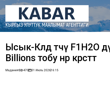
Ысык-Көлдө өтчү F1H2O 
Billions тобу өнөр көрсөтөт
Маданият
470
01 Июль 2026
16:15