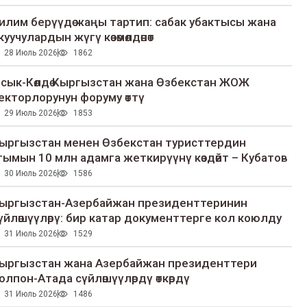
илим берүүдө жаңы тартип: сабак убактысы жана
куучулардын жүгү көзөмөлдөнөт
28 Июль 2026
1862
сык-Көлдө Кыргызстан жана Өзбекстан ЖОЖ
екторлорунун форуму өттү
29 Июль 2026
1853
ыргызстан менен Өзбекстан туристтердин
гымын 10 млн адамга жеткирүүнү көздөйт – Кубатов
30 Июль 2026
1586
ыргызстан-Азербайжан президенттеринин
үйлөшүүлөрү: бир катар документтерге кол коюлду
31 Июль 2026
1529
ыргызстан жана Азербайжан президенттери
олпон-Атада сүйлөшүүлөрдү өткөрдү
31 Июль 2026
1486