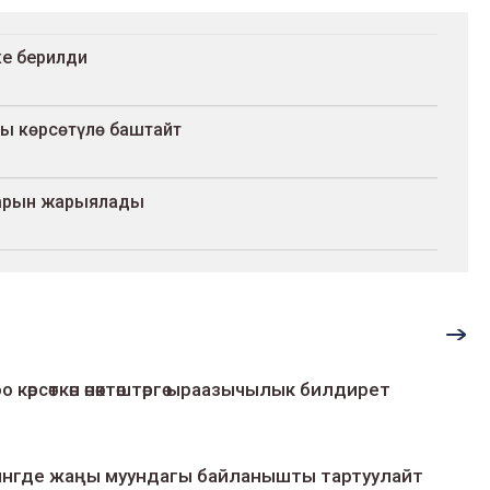
ке берилди
сы көрсөтүлө баштайт
туарын жарыялады
о көрсөткөн өнөктөштөргө ыраазычылык билдирет
умингде жаңы муундагы байланышты тартуулайт