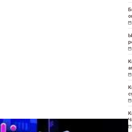
Б
о
Ы
р
К
а
К
с
К
Ч