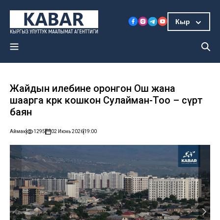
Кыр
Жайдын илебине оронгон Ош жана
шаарга көрк кошкон Сулайман-Тоо – сүрөт
баян
Аймак
1295
02 Июнь 2026
19:00