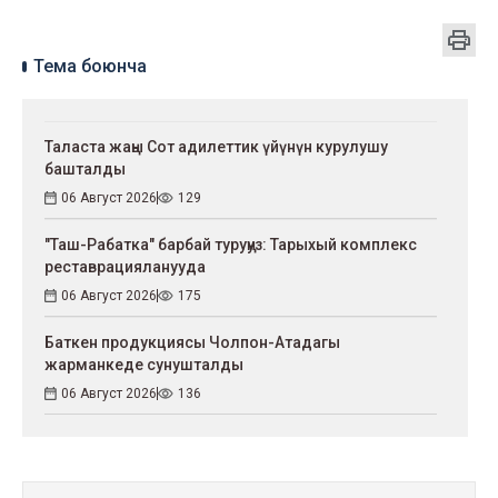
Тема боюнча
Таласта жаңы Сот адилеттик үйүнүн курулушу
башталды
06 Август 2026
129
"Таш-Рабатка" барбай туруңуз: Тарыхый комплекс
реставрацияланууда
06 Август 2026
175
Баткен продукциясы Чолпон-Атадагы
жарманкеде сунушталды
06 Август 2026
136