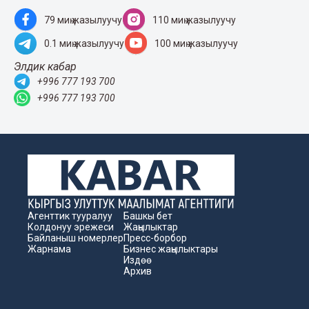
79 миң жазылуучу
110 миң жазылуучу
0.1 миң жазылуучу
100 миң жазылуучу
Элдик кабар
+996 777 193 700
+996 777 193 700
Агенттик тууралуу
Башкы бет
Колдонуу эрежеси
Жаңылыктар
Байланыш номерлер
Пресс-борбор
Жарнама
Бизнес жаңылыктары
Издөө
Архив