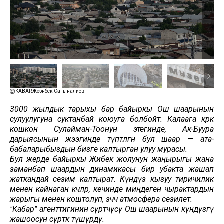
KABAR
Жээнбек Сагыналиев
3000 жылдык тарыхы бар байыркы Ош шаарынын
сулуулугуна суктанбай коюуга болбойт. Калаага көрк
кошкон Сулайман-Тоонун этегинде, Ак-Буура
дарыясынын жээгинде түптөлгөн бул шаар — ата-
бабаларыбыздын бизге калтырган улуу мурасы.
Бул жерде байыркы Жибек жолунун жаңырыгы жана
заманбап шаардын динамикасы бир убакта жашап
жаткандай сезим калтырат. Күндүз кызуу тиричилик
менен кайнаган көчөлөр, кечинде миңдеген чырактардын
жарыгы менен коштолуп, өзчөчө атмосфера сезилет.
"Кабар" агенттигинин сүрөтчүсү Ош шаарынын күндүзгү
жашоосун сүрөткө түшүрдү.