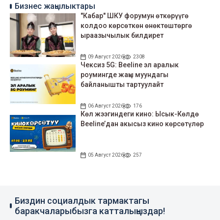
Бизнес жаңылыктары
"Кабар" ШКУ форумун өткөрүүгө
колдоо көрсөткөн өнөктөштөргө
ыраазычылык билдирет
09 Август 2026
2308
Чексиз 5G: Beeline эл аралык
роумингде жаңы муундагы
байланышты тартуулайт
06 Август 2026
176
Көл жээгиндеги кино: Ысык-Көлдө
Beeline’дан акысыз кино көрсөтүлөр
05 Август 2026
257
Биздин социалдык тармактагы
баракчаларыбызга катталыңыздар!