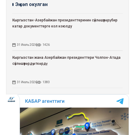
Эң көп окулган
Кыргызстан-Азербайжан президенттеринин сүйлөшүүлөрү: бир
катар документтерге кол коюлду
31 Июль 2026
1426
Кыргызстан жана Азербайжан президенттери Чолпон-Атада
сүйлөшүүлөрдү өткөрдү
31 Июль 2026
1383