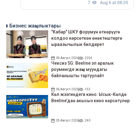
Бизнес жаңылыктары
"Кабар" ШКУ форумун өткөрүүгө
колдоо көрсөткөн өнөктөштөргө
ыраазычылык билдирет
09 Август 2026
2254
Чексиз 5G: Beeline эл аралык
роумингде жаңы муундагы
байланышты тартуулайт
06 Август 2026
153
Көл жээгиндеги кино: Ысык-Көлдө
Beeline’дан акысыз кино көрсөтүлөр
05 Август 2026
240