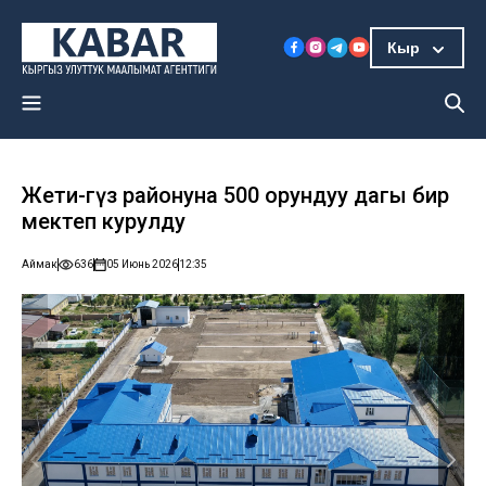
Кыр
Жети-Өгүз районуна 500 орундуу дагы бир
мектеп курулду
Аймак
636
05 Июнь 2026
12:35