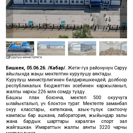
Курулуш министрлиги
Бишкек, 05.06.26. /Кабар/.
Жети-Өгүз районунун Саруу
айылында жаңы мектептин курулушу аяктады.
Курулуш министрлигинен билдиришкендей, долбоор
республикалык бюджеттин эсебинен каржыланып,
жалпы наркы 226 млн сомду түздү.
Башкы план боюнча, мектеп 500 окуучуга
ылайыкталып, үч блоктон турат. Мектепте заманбап
окуу класстары, китепкана, азык-түлүк сактоочу
кампасы бар ашкана, лаборатория, жыйындар залы
жана бардык шарттары каралган спорт зал
жайгашкан. Имараттын жалпы аянты 3220 чарчы