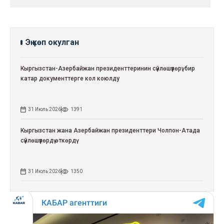
Эң көп окулган
Кыргызстан-Азербайжан президенттеринин сүйлөшүүлөрү: бир
катар документтерге кол коюлду
31 Июль 2026
1391
Кыргызстан жана Азербайжан президенттери Чолпон-Атада
сүйлөшүүлөрдү өткөрдү
31 Июль 2026
1350