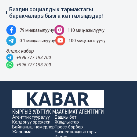
Биздин социалдык тармактагы
баракчаларыбызга катталыңыздар!
79 миң жазылуучу
110 миң жазылуучу
0.1 миң жазылуучу
100 миң жазылуучу
Элдик кабар
+996 777 193 700
+996 777 193 700
Агенттик тууралуу
Башкы бет
Колдонуу эрежеси
Жаңылыктар
Байланыш номерлер
Пресс-борбор
Жарнама
Бизнес жаңылыктары
Издөө