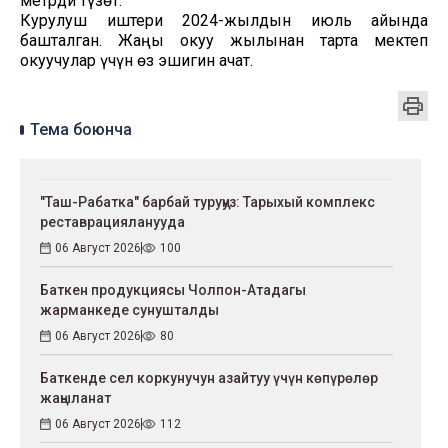
метрди түзөт.
Курулуш иштери 2024-жылдын июль айында
башталган. Жаңы окуу жылынан тарта мектеп
окуучулар үчүн өз эшигин ачат.
Тема боюнча
"Таш-Рабатка" барбай туруңуз: Тарыхый комплекс
реставрацияланууда
06 Август 2026
100
Баткен продукциясы Чолпон-Атадагы
жарманкеде сунушталды
06 Август 2026
80
Баткенде сел коркунучун азайтуу үчүн көпүрөлөр
жаңыланат
06 Август 2026
112